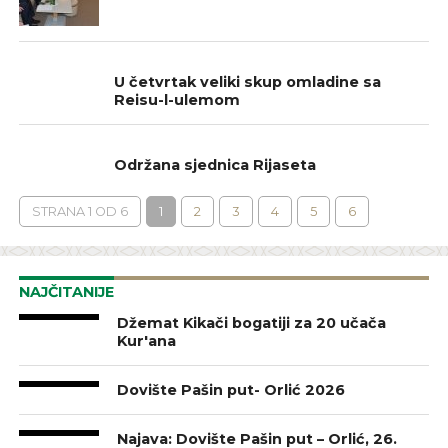
BOSNA I HERCEGOVINA
U četvrtak veliki skup omladine sa
Reisu-l-ulemom
BOSNA I HERCEGOVINA
Održana sjednica Rijaseta
STRANA 1 OD 6
1
2
3
4
5
6
NAJČITANIJE
Džemat Kikači bogatiji za 20 učača
Kur'ana
Dovište Pašin put- Orlić 2026
Najava: Dovište Pašin put – Orlić, 26.