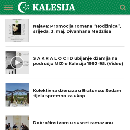
NAJAVE
POČETNA
O
DŽEMATI
IMAMI
MEKTEBSKI
VIJESTI
HUTBE
NAJAVE
KALENDAR
KONTAKT
Najava: Promocija romana “Hodžinica”,
MEDŽLISU
CENTAR
srijeda, 3. maj, Divanhana Medžlisa
IZ NAŠIH DŽEMATA
S A K R A L O C I D ubijanje džamija na
području MIZ-e Kalesija 1992-95. (Video)
BOSNA I HERCEGOVINA
Kolektivna dženaza u Bratuncu: Sedam
tijela spremno za ukop
BOSNA I HERCEGOVINA
Dobročinstvom u susret ramazanu