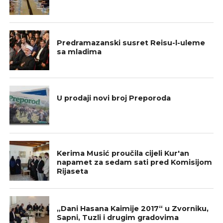
BOSNA I HERCEGOVINA
Predramazanski susret Reisu-l-uleme
sa mladima
BOSNA I HERCEGOVINA
U prodaji novi broj Preporoda
BOSNA I HERCEGOVINA
Kerima Musić proučila cijeli Kur'an
napamet za sedam sati pred Komisijom
Rijaseta
BOSNA I HERCEGOVINA
„Dani Hasana Kaimije 2017“ u Zvorniku,
Sapni, Tuzli i drugim gradovima