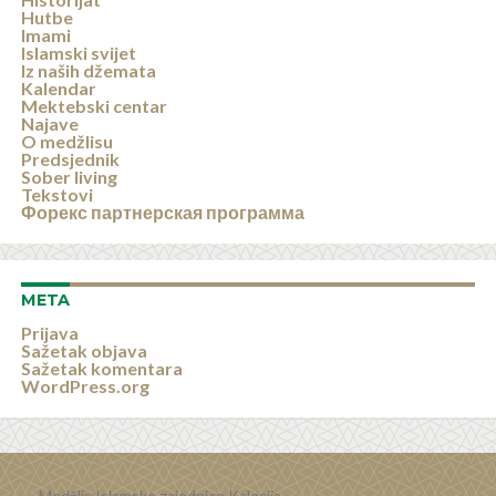
Hutbe
Imami
Islamski svijet
Iz naših džemata
Kalendar
Mektebski centar
Najave
O medžlisu
Predsjednik
Sober living
Tekstovi
Форекс партнерская программа
META
Prijava
Sažetak objava
Sažetak komentara
WordPress.org