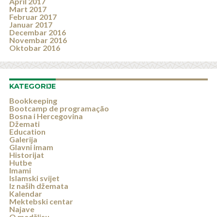
April 2017
Mart 2017
Februar 2017
Januar 2017
Decembar 2016
Novembar 2016
Oktobar 2016
KATEGORIJE
Bookkeeping
Bootcamp de programação
Bosna i Hercegovina
Džemati
Education
Galerija
Glavni imam
Historijat
Hutbe
Imami
Islamski svijet
Iz naših džemata
Kalendar
Mektebski centar
Najave
O medžlisu