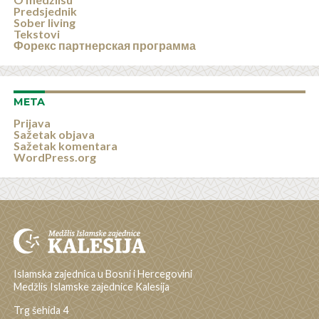
Predsjednik
Sober living
Tekstovi
Форекс партнерская программа
META
Prijava
Sažetak objava
Sažetak komentara
WordPress.org
Islamska zajednica u Bosni i Hercegovini
Medžlis Islamske zajednice Kalesija
Trg šehida 4