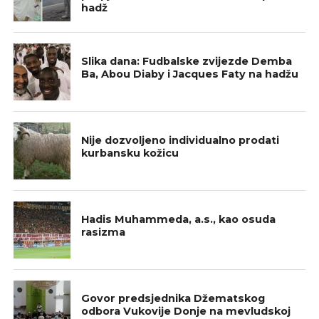
hadž
ISLAMSKI SVIJET
Slika dana: Fudbalske zvijezde Demba
Ba, Abou Diaby i Jacques Faty na hadžu
BOSNA I HERCEGOVINA
Nije dozvoljeno individualno prodati
kurbansku kožicu
ISLAMSKI SVIJET
Hadis Muhammeda, a.s., kao osuda
rasizma
IZ NAŠIH DŽEMATA
Govor predsjednika Džematskog
odbora Vukovije Donje na mevludskoj