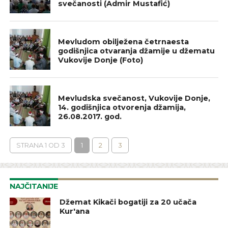
svečanosti (Admir Mustafić)
IZ NAŠIH DŽEMATA
Mevludom obilježena četrnaesta
godišnjica otvaranja džamije u džematu
Vukovije Donje (Foto)
GALERIJA
Mevludska svečanost, Vukovije Donje,
14. godišnjica otvorenja džamija,
26.08.2017. god.
STRANA 1 OD 3
1
2
3
NAJČITANIJE
Džemat Kikači bogatiji za 20 učača
Kur'ana