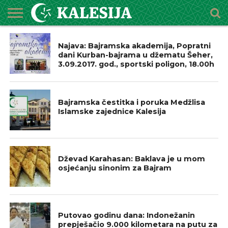
NAJAVE
POČETNA
O
DŽEMATI
IMAMI
MEKTEBSKI
VIJESTI
HUTBE
NAJAVE
KALENDAR
KONTAKT
Najava: Bajramska akademija, Popratni
MEDŽLISU
CENTAR
dani Kurban-bajrama u džematu Šeher,
3.09.2017. god., sportski poligon, 18.00h
IZ NAŠIH DŽEMATA
Bajramska čestitka i poruka Medžlisa
Islamske zajednice Kalesija
BOSNA I HERCEGOVINA
Dževad Karahasan: Baklava je u mom
osjećanju sinonim za Bajram
ISLAMSKI SVIJET
Putovao godinu dana: Indonežanin
prepješačio 9.000 kilometara na putu za