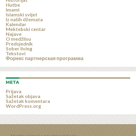
Hutbe
Imami
Islamski svijet
Iz naših džemata
Kalendar
Mektebski centar
Najave
O medžlisu
Predsjednik
Sober living
Tekstovi
Форекс партнерская программа
META
Prijava
Sažetak objava
Sažetak komentara
WordPress.org