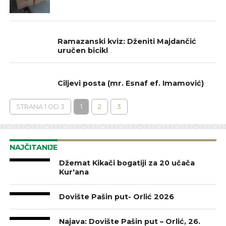
IZ NAŠIH DŽEMATA
Ramazanski kviz: Dženiti Majdančić
uručen bicikl
TEKSTOVI
Ciljevi posta (mr. Esnaf ef. Imamović)
STRANA 1 OD 3
1
2
3
NAJČITANIJE
Džemat Kikači bogatiji za 20 učača
Kur'ana
Dovište Pašin put- Orlić 2026
Najava: Dovište Pašin put – Orlić, 26.