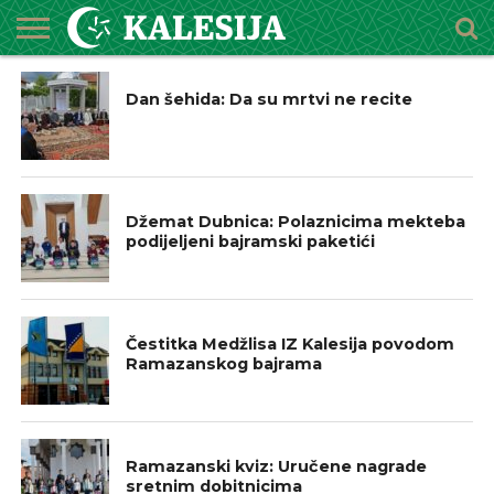
IZ NAŠIH DŽEMATA
POČETNA
O
DŽEMATI
IMAMI
MEKTEBSKI
VIJESTI
HUTBE
NAJAVE
KALENDAR
KONTAKT
Dan šehida: Da su mrtvi ne recite
MEDŽLISU
CENTAR
IZ NAŠIH DŽEMATA
Džemat Dubnica: Polaznicima mekteba
podijeljeni bajramski paketići
IZ NAŠIH DŽEMATA
Čestitka Medžlisa IZ Kalesija povodom
Ramazanskog bajrama
IZ NAŠIH DŽEMATA
Ramazanski kviz: Uručene nagrade
sretnim dobitnicima