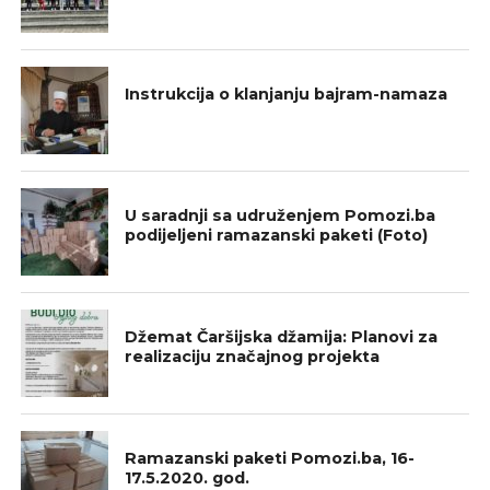
BOSNA I HERCEGOVINA
Instrukcija o klanjanju bajram-namaza
IZ NAŠIH DŽEMATA
U saradnji sa udruženjem Pomozi.ba
podijeljeni ramazanski paketi (Foto)
IZ NAŠIH DŽEMATA
Džemat Čaršijska džamija: Planovi za
realizaciju značajnog projekta
GALERIJA
Ramazanski paketi Pomozi.ba, 16-
17.5.2020. god.