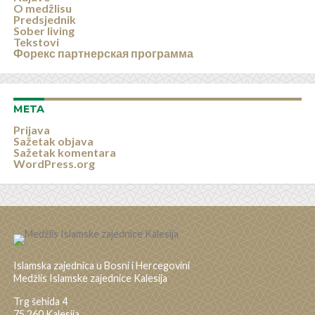
O medžlisu
Predsjednik
Sober living
Tekstovi
Форекс партнерская программа
META
Prijava
Sažetak objava
Sažetak komentara
WordPress.org
Islamska zajednica u Bosni i Hercegovini
Medžlis Islamske zajednice Kalesija
Trg šehida 4
75 260 Kalesija