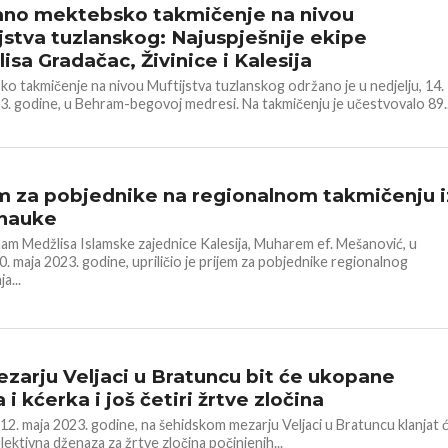
ano mektebsko takmičenje na nivou
jstva tuzlanskog: Najuspješnije ekipe
isa Gradačac, Živinice i Kalesija
o takmičenje na nivou Muftijstva tuzlanskog održano je u nedjelju, 14.
3. godine, u Behram-begovoj medresi. Na takmičenju je učestvovalo 89..
 DŽEMATA
m za pobjednike na regionalnom takmičenju i
onauke
mam Medžlisa Islamske zajednice Kalesija, Muharem ef. Mešanović, u
0. maja 2023. godine, upriličio je prijem za pobjednike regionalnog
a...
HERCEGOVINA
zarju Veljaci u Bratuncu bit će ukopane
 i kćerka i još četiri žrtve zločina
 12. maja 2023. godine, na šehidskom mezarju Veljaci u Bratuncu klanjat 
lektivna dženaza za žrtve zločina počinjenih...