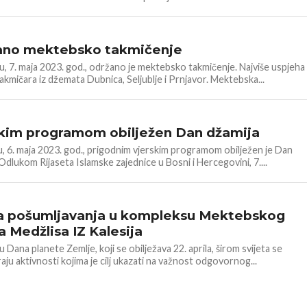
 DŽEMATA
ano mektebsko takmičenje
ju, 7. maja 2023. god., održano je mektebsko takmičenje. Najviše uspjeha
takmičara iz džemata Dubnica, Seljublje i Prnjavor. Mektebska...
 DŽEMATA
kim programom obilježen Dan džamija
, 6. maja 2023. god., prigodnim vjerskim programom obilježen je Dan
Odlukom Rijaseta Islamske zajednice u Bosni i Hercegovini, 7....
HERCEGOVINA
a pošumljavanja u kompleksu Mektebskog
a Medžlisa IZ Kalesija
Dana planete Zemlje, koji se obilježava 22. aprila, širom svijeta se
aju aktivnosti kojima je cilj ukazati na važnost odgovornog...