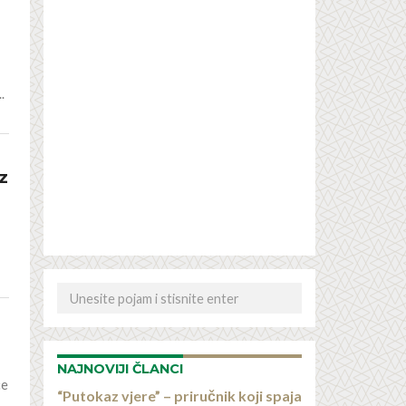
.
z
NAJNOVIJI ČLANCI
će
“Putokaz vjere” – priručnik koji spaja