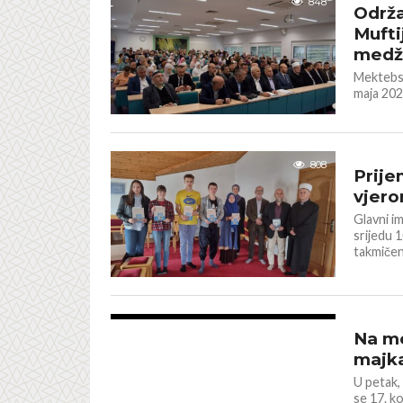
848
Održ
Mufti
medžl
Mektebsk
maja 202
IZ NAŠIH
808
Prije
vjer
Glavni i
srijedu 1
takmičenj
BOSNA I 
823
Na me
majka
U petak,
se 17. ko