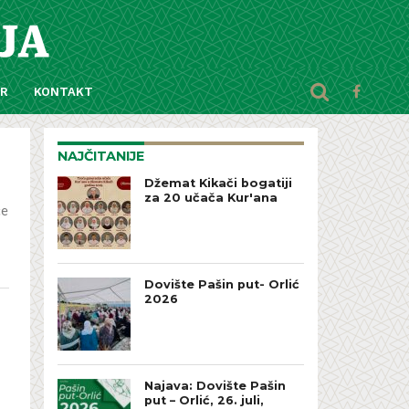
AR
KONTAKT
NAJČITANIJE
Džemat Kikači bogatiji
za 20 učača Kur'ana
će
Dovište Pašin put- Orlić
2026
Najava: Dovište Pašin
put – Orlić, 26. juli,