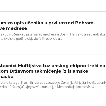
HERCEGOVINA
rs za upis učenika u prvi razred Behram-
ve medrese
za upis učenika u prvi razred medresa u Bosni i Hercegovini i Sandžaku
nu školsku godinu objavio je Preporod u...
HERCEGOVINA
tavnici Muftijstva tuzlanskog ekipno treći na
om Državnom takmičenje iz islamske
onauke
sto u kategoriji osmih razreda zauzeo je Zekerijja Jahja Salihović, učeni
škole “Kalesija”. Njegov vjeroučitelj je Mehmedalija Imamović. U
.
HERCEGOVINA