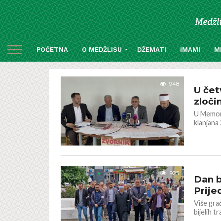
POČETNA
O MEDŽLISU
DŽEMATI
IMAMI
M
BOSNA I 
948
U čet
zloči
U Memori
klanjana
BOSNA I 
925
Dan b
Prije
Više gra
bijelih t