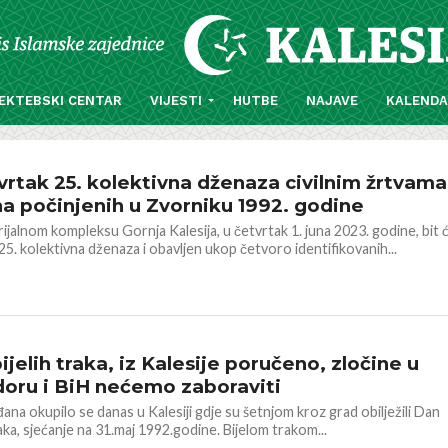
EKTEBSKI CENTAR
VIJESTI
HUTBE
NAJAVE
KALEND
HERCEGOVINA
vrtak 25. kolektivna dženaza civilnim žrtvama
na počinjenih u Zvorniku 1992. godine
jalnom kompleksu Gornja Kalesija, u četvrtak 1. juna 2023. godine, bit 
 25. kolektivna dženaza i obavljen ukop četvoro identifikovanih...
HERCEGOVINA
ijelih traka, iz Kalesije poručeno, zločine u
doru i BiH nećemo zaboraviti
đana okupilo se danas u Kalesiji gdje su šetnjom kroz grad obilježili Dan
raka, sjećanje na 31.maj 1992.godine. Bijelom trakom...