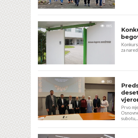
BOSNA I 
885
Konku
bego
Konkurs 
za nared
BOSNA I 
910
Preds
deset
vjer
Prvo mje
Osnovne 
subotu,..
BOSNA I 