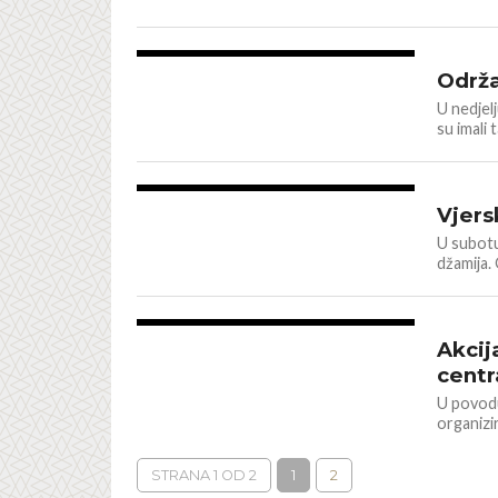
IZ NAŠIH
1.3K
Održ
U nedjel
su imali 
IZ NAŠIH
1.4K
Vjers
U subotu
džamija. 
BOSNA I 
834
Akcij
centr
U povodu 
organizir
STRANA 1 OD 2
1
2