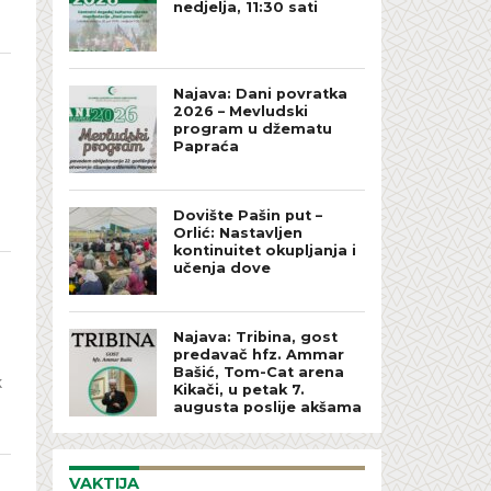
nedjelja, 11:30 sati
Najava: Dani povratka
2026 – Mevludski
program u džematu
Papraća
Dovište Pašin put –
Orlić: Nastavljen
kontinuitet okupljanja i
učenja dove
Najava: Tribina, gost
predavač hfz. Ammar
Bašić, Tom-Cat arena
k
Kikači, u petak 7.
augusta poslije akšama
VAKTIJA