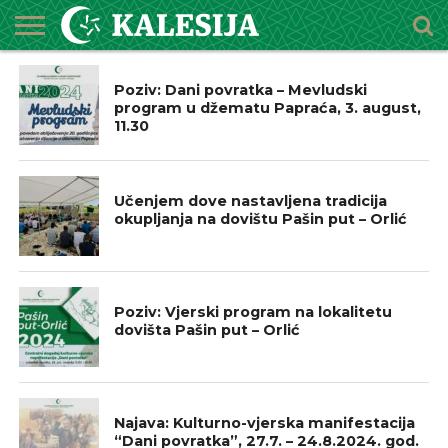
NAJAVE
POČETNA
O
DŽEMATI
IMAMI
MEKTEBSKI
VIJESTI
HUTBE
NAJAVE
KALENDAR
KONTAKT
Poziv: Dani povratka – Mevludski
MEDŽLISU
CENTAR
program u džematu Papraća, 3. august,
11.30
IZ NAŠIH DŽEMATA
Učenjem dove nastavljena tradicija
okupljanja na dovištu Pašin put – Orlić
NAJAVE
Poziv: Vjerski program na lokalitetu
dovišta Pašin put – Orlić
NAJAVE
Najava: Kulturno-vjerska manifestacija
“Dani povratka”, 27.7. – 24.8.2024. god.