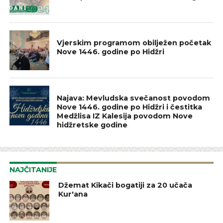
IZ NAŠIH DŽEMATA
Vjerskim programom obilježen početak
Nove 1446. godine po Hidžri
NAJAVE
Najava: Mevludska svečanost povodom
Nove 1446. godine po Hidžri i čestitka
Medžlisa IZ Kalesija povodom Nove
hidžretske godine
NAJČITANIJE
Džemat Kikači bogatiji za 20 učača
Kur'ana