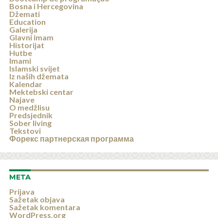
Bosna i Hercegovina
Džemati
Education
Galerija
Glavni imam
Historijat
Hutbe
Imami
Islamski svijet
Iz naših džemata
Kalendar
Mektebski centar
Najave
O medžlisu
Predsjednik
Sober living
Tekstovi
Форекс партнерская программа
META
Prijava
Sažetak objava
Sažetak komentara
WordPress.org