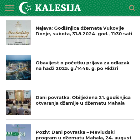
NAJAVE
POČETNA
O
DŽEMATI
IMAMI
MEKTEBSKI
VIJESTI
HUTBE
NAJAVE
KALENDAR
KONTAKT
Najava: Godišnjica džemata Vukovije
MEDŽLISU
CENTAR
Donje, subota, 31.8.2024. god., 11:30 sati
BOSNA I HERCEGOVINA
Obavijest o početku prijava za odlazak
na hadž 2025. g./1446. g. po Hidžri
IZ NAŠIH DŽEMATA
Dani povratka: Obilježena 21. godišnjica
otvaranja džamije u džematu Mahala
NAJAVE
Poziv: Dani povratka – Mevludski
program u džematu Mahala, 24. august