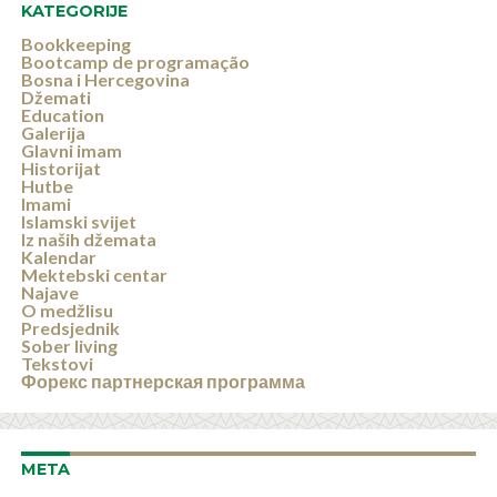
KATEGORIJE
Bookkeeping
Bootcamp de programação
Bosna i Hercegovina
Džemati
Education
Galerija
Glavni imam
Historijat
Hutbe
Imami
Islamski svijet
Iz naših džemata
Kalendar
Mektebski centar
Najave
O medžlisu
Predsjednik
Sober living
Tekstovi
Форекс партнерская программа
META