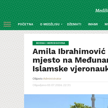
POČETNA
O MEDŽLISU
DŽEMATI
IMAMI
M
BOSNA I HERCEGOVINA
Amila Ibrahimović i
mjesto na Međuna
Islamske vjeronau
Objavio
Administrator
Objavljeno
03.07.2026. 22:31