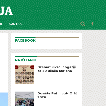
AR
KONTAKT
FACEBOOK
NAJČITANIJE
Džemat Kikači bogatiji
za 20 učača Kur'ana
Dovište Pašin put- Orlić
2026