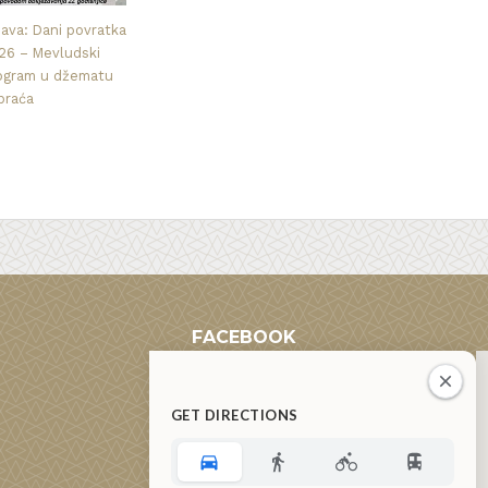
java: Dani povratka
26 – Mevludski
ogram u džematu
praća
FACEBOOK
GET DIRECTIONS