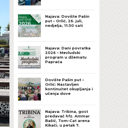
Najava: Dovište Pašin
put – Orlić, 26. juli,
nedjelja, 11:30 sati
Najava: Dani povratka
2026 – Mevludski
program u džematu
Papraća
Dovište Pašin put –
Orlić: Nastavljen
kontinuitet okupljanja i
učenja dove
Najava: Tribina, gost
predavač hfz. Ammar
Bašić, Tom-Cat arena
Kikači, u petak 7.