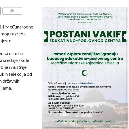
COMMENTS
 XIII Međunarodno
osmog razreda
mjesto.
nici osmih i
a srednje škole
ije i Austrije.
ukih selekcija od
n državnih
ijama.