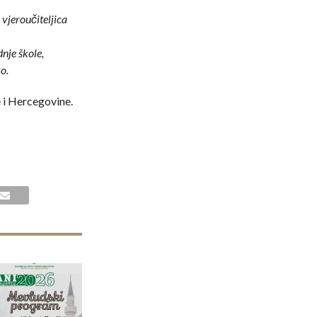
vjeroučiteljica
nje škole,
o.
e i Hercegovine.