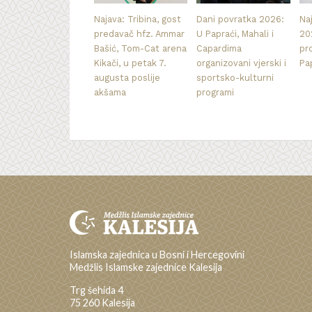
Najava: Tribina, gost
Dani povratka 2026:
Na
predavač hfz. Ammar
U Papraći, Mahali i
20
Bašić, Tom-Cat arena
Capardima
pr
Kikači, u petak 7.
organizovani vjerski i
Pa
augusta poslije
sportsko-kulturni
akšama
programi
Islamska zajednica u Bosni i Hercegovini
Medžlis Islamske zajednice Kalesija
Trg šehida 4
75 260 Kalesija