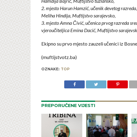
Hamdija Bajrić, Muftijstvo tuzlansko,
2. mjesto Harun Hamzić, učenik devetog razreda, 
Meliha Hindija, Muftijstvo sarajevsko,
3. mjesto Amna Čivić, učenica prvog razreda sred
vjeroučiteljica Emina Dacić, Muftijstvo sarajevsk
Ekipno su prvo mjesto zauzeli učenici iz Bosn
(muftijstvotz.ba)
OZNAKE:
TOP
PREPORUČENE VIJESTI