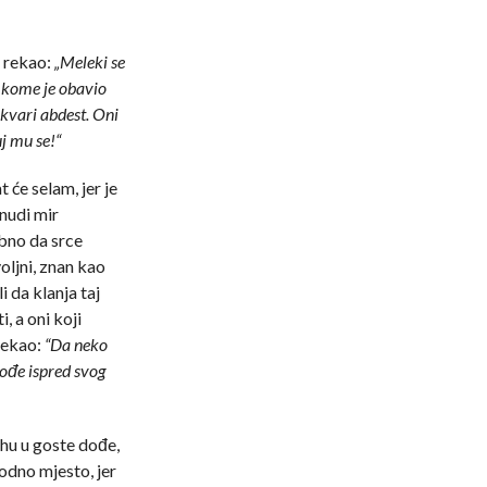
, rekao:
„Meleki se
 kome je obavio
kvari abdest. Oni
uj mu se!“
 će selam, jer je
 nudi mir
bno da srce
oljni, znan kao
i da klanja taj
, a oni koji
 rekao:
“Da neko
rođe ispred svog
ahu u goste dođe,
dno mjesto, jer