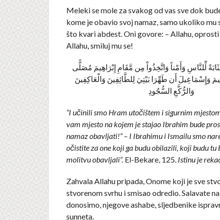
Meleki se mole za svakog od vas sve dok bude
kome je obavio svoj namaz, samo ukoliko mu s
što kvari abdest. Oni govore: – Allahu, oprosti
Allahu, smiluj mu se!
َثَابَةً لِّلنَّاسِ وَأَمْناً وَاتَّخِذُواْ مِن مَّقَامِ إِبْرَاهِيمَ مُصَلًّى
هِيمَ وَإِسْمَاعِيلَ أَن طَهِّرَا بَيْتِيَ لِلطَّائِفِينَ وَالْعَاكِفِينَ
وَالرُّكَّعِ السُّجُودِ
“I učinili smo Hram utočištem i sigurnim mjesto
vam mjesto na kojem je stajao Ibrahim bude prost
namaz obavljati!” – I Ibrahimu i Ismailu smo nar
očistite za one koji ga budu obilazili, koji budu tu 
molitvu obavljali”.
El-Bekare, 125.
Istinu je reka
Zahvala Allahu pripada, Onome koji je sve stv
stvorenom svrhu i smisao odredio. Salavate na
donosimo, njegove ashabe, sljedbenike isprav
sunneta.