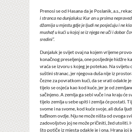
Prenosi se od Hasana da je Poslanik, a.s., reka
i stranca na dunjaluku: Kur an u prsima neprave
džamija u mjestu gdje je ljudi ne posjećuju i ne kla
mushaf u kući u kojoj se iz njega ne uči i dobar čo
sredini“.
Dunjaluk je svijet ovaj na kojem vrijeme prov
konačnog preseljenja, one posljednje hidžre kad
vraća se izvoru s kojeg je potekao. Na svijetu
suštini stranac, jer njegova duša nije iz prosto
čezne za povratkom kući, da se vrati odakle je
tijelo se osjeća kao kod kuće, jer je od zemlja
sačinjeno. A zemlja ga sebi vuče i na kraju će 
tijelo zemlja u sebe upiti i zemlja će postati. Ti
svome i na svome, kod kuće svoje, ali duša ljud
tuđinom ovdje. Nju ne može ništa od ovoga svij
zadovoljstvo joj ne može pričiniti, žed utoliti. 
što potiče iz mjesta odakle je i ona. Hrana joj j