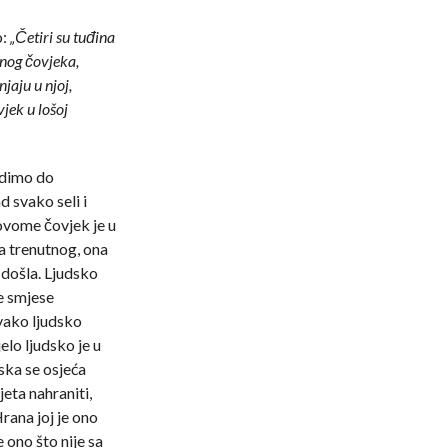
o:
„Četiri su tuđina
dnog čovjeka,
njaju u njoj,
vjek u lošoj
odimo do
 svako seli i
 ovome čovjek je u
ra trenutnog, ona
 došla. Ljudsko
ne smjese
svako ljudsko
jelo ljudsko je u
ska se osjeća
eta nahraniti,
Hrana joj je ono
e ono što nije sa