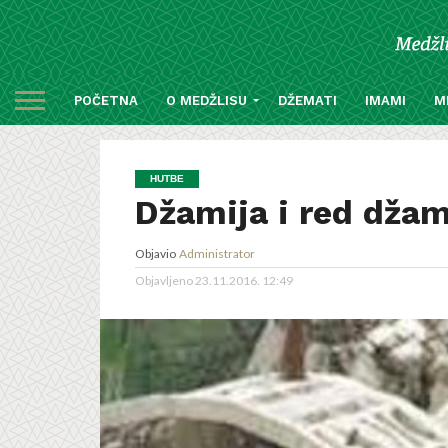
POČETNA
O MEDŽLISU
DŽEMATI
IMAMI
M
HUTBE
Džamija i red džam
Objavio
Administrator
Objavljeno
23.11.2016. 12:49