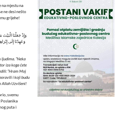
 na mjestu na
e ne desi nešto
 mu grijehe!
وَإِذْ جَعَلْنَا الْبَيْتَ م
وَعَهِدْنَا إِلَى إِبْرَا
m ljudima. “Neka
or iza koga ćete
edili: “Hram Moj
boravili i koji budu
o Allah Uzvišeni!
orio, svemu
 Poslanika
nog puta i