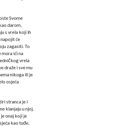
goste Svome
 kao darom,
u s vrela koji ih
 napojit će
oju zagasiti. To
e mora ići na
ajedničkog vrela
sve draže i sve mu
nema nikoga ili je
elo osjeća
ri stranca je i
ne klanjaju u njoj.
je onaj koji je
osjeća kao tuđe,