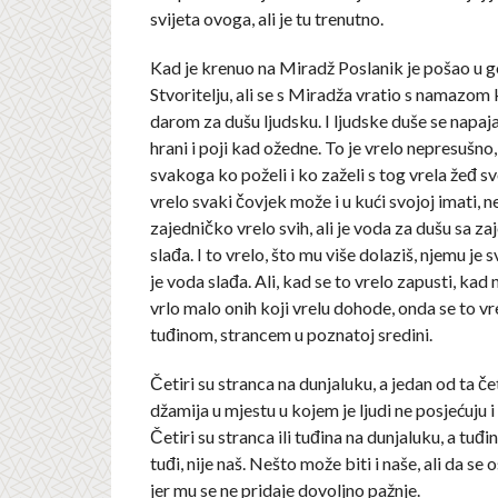
svijeta ovoga, ali je tu trenutno.
Kad je krenuo na Miradž Poslanik je pošao u 
Stvoritelju, ali se s Miradža vratio s namazom
darom za dušu ljudsku. I ljudske duše se napajaj
hrani i poji kad ožedne. To je vrelo nepresušno,
svakoga ko poželi i ko zaželi s tog vrela žeđ sv
vrelo svaki čovjek može i u kući svojoj imati, n
zajedničko vrelo svih, ali je voda za dušu sa z
slađa. I to vrelo, što mu više dolaziš, njemu je 
je voda slađa. Ali, kad se to vrelo zapusti, kad 
vrlo malo onih koji vrelu dohode, onda se to vr
tuđinom, strancem u poznatoj sredini.
Četiri su stranca na dunjaluku, a jedan od ta četi
džamija u mjestu u kojem je ljudi ne posjećuju i 
Četiri su stranca ili tuđina na dunjaluku, a tuđin 
tuđi, nije naš. Nešto može biti i naše, ali da se 
jer mu se ne pridaje dovoljno pažnje.