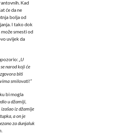
arantovnih. Kad
šat će da ne
utnja bolja od
janja. I tako dok
ga može smesti od
ovo uvijek da
 upozorio:
„U
se narod koji će
zgovora biti
kvima smilovati!“
uku bi mogla
edio u džamiji,
, izašao iz džamije
tupka, a on je
vezano za dunjaluk
m.