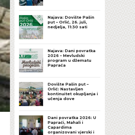
Najava: Dovište Pašin
put – Orlić, 26. juli,
nedjelja, 11:30 sati
Najava: Dani povratka
2026 – Mevludski
program u džematu
Papraća
Dovište Pašin put –
Orlić: Nastavljen
kontinuitet okupljanja i
učenja dove
Dani povratka 2026: U
Papraći, Mahali i
Capardima
organizovani vjerski i