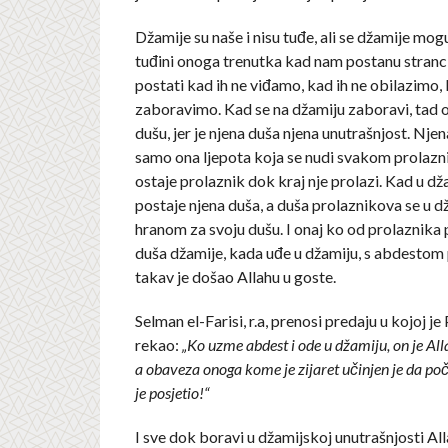
Džamije su naše i nisu tuđe, ali se džamije mog
tuđini onoga trenutka kad nam postanu stranci,
postati kad ih ne viđamo, kad ih ne obilazimo, 
zaboravimo. Kad se na džamiju zaboravi, tad 
dušu, jer je njena duša njena unutrašnjost. Njen
samo ona ljepota koja se nudi svakom prolaznik
ostaje prolaznik dok kraj nje prolazi. Kad u d
postaje njena duša, a duša prolaznikova se u d
hranom za svoju dušu. I onaj ko od prolaznika 
duša džamije, kada uđe u džamiju, s abdestom
takav je došao Allahu u goste.
Selman el-Farisi, r.a, prenosi predaju u kojoj je P
rekao:
„Ko uzme abdest i ode u džamiju, on je Alla
a obaveza onoga kome je zijaret učinjen je da poč
je posjetio!“
I sve dok boravi u džamijskoj unutrašnjosti All