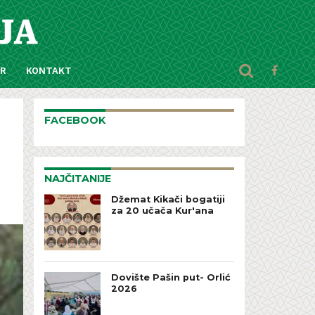
AR
KONTAKT
FACEBOOK
NAJČITANIJE
Džemat Kikači bogatiji
za 20 učača Kur'ana
Dovište Pašin put- Orlić
2026