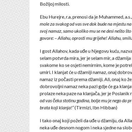
Božijoj milosti.
Ebu Hurejre, r.a, prenosi da je Muhammed, a.s.
mole za svakog od vas sve dok bude na mjestu na
svoj namaz, samo ukoliko mu se ne desi nešto što 
govore: – Allahu, oprosti mu grijehe! Allahu, smil
I gost Allahov, kada uđe u Njegovu kuću, nazvat
selam potvrda mira, jer je selam mir, a džamija
svakome ko se osjeti nemirnim, kome je potre
umiri. I klanjat će u džamiji namaz, onaj dobrov
namaz iz počasti prema džamiji. Ali, onaj ko žel
dobrovoljni namaz neka pazi gdje će ga klanjati
prolaze neka paze na klanjača, jer je Poslanik
od vas čeka stotinu godina, bolje mu je nego da p
brata koji klanja!“
(Tirmizi, Ibn Hibban)
I tako onaj koji poželi da uđe u džamiju, da All
neka uđe desnom nogom i neka sjedne na slobo