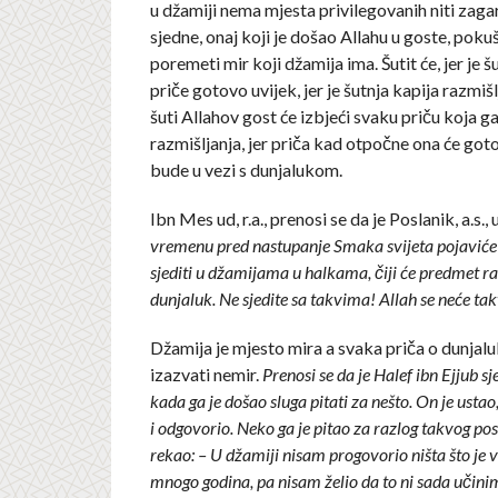
u džamiji nema mjesta privilegovanih niti zag
sjedne, onaj koji je došao Allahu u goste, poku
poremeti mir koji džamija ima. Šutit će, jer je š
priče gotovo uvijek, jer je šutnja kapija razmišl
šuti Allahov gost će izbjeći svaku priču koja 
razmišljanja, jer priča kad otpočne ona će got
bude u vezi s dunjalukom.
Ibn Mes ud, r.a., prenosi se da je Poslanik, a.s.,
vremenu pred nastupanje Smaka svijeta pojaviće 
sjediti u džamijama u halkama, čiji će predmet ra
dunjaluk. Ne sjedite sa takvima! Allah se neće ta
Džamija je mjesto mira a svaka priča o dunjal
izazvati nemir.
Prenosi se da je Halef ibn Ejjub sj
kada ga je došao sluga pitati za nešto. On je ustao
i odgovorio. Neko ga je pitao za razlog takvog pos
rekao: – U džamiji nisam progovorio ništa što je 
mnogo godina, pa nisam želio da to ni sada učini