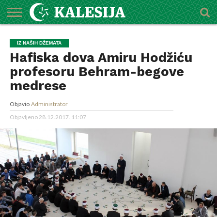
POČETNA
O
DŽEMATI
IMAMI
MEKTEBSKI
VIJESTI
HUTBE
NAJAVE
KALENDAR
KONTAKT
IZ NAŠIH DŽEMATA
MEDŽLISU
CENTAR
Hafiska dova Amiru Hodžiću
profesoru Behram-begove
medrese
Objavio
Administrator
Objavljeno
28.12.2017. 11:07