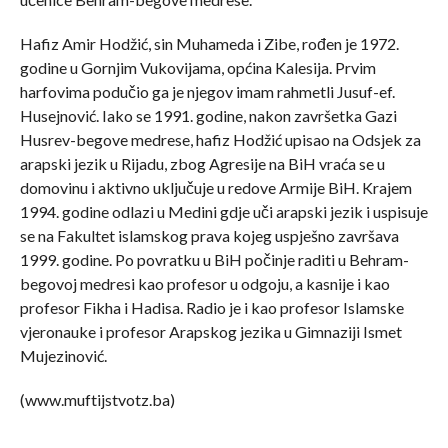
Hafiz Amir Hodžić, sin Muhameda i Zibe, rođen je 1972.
godine u Gornjim Vukovijama, općina Kalesija. Prvim
harfovima podučio ga je njegov imam rahmetli Jusuf-ef.
Husejnović. Iako se 1991. godine, nakon završetka Gazi
Husrev-begove medrese, hafiz Hodžić upisao na Odsjek za
arapski jezik u Rijadu, zbog Agresije na BiH vraća se u
domovinu i aktivno uključuje u redove Armije BiH. Krajem
1994. godine odlazi u Medini gdje uči arapski jezik i uspisuje
se na Fakultet islamskog prava kojeg uspješno završava
1999. godine. Po povratku u BiH počinje raditi u Behram-
begovoj medresi kao profesor u odgoju, a kasnije i kao
profesor Fikha i Hadisa. Radio je i kao profesor Islamske
vjeronauke i profesor Arapskog jezika u Gimnaziji Ismet
Mujezinović.
(www.muftijstvotz.ba)