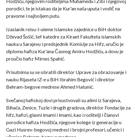
Hodžiću, njegovim roditeljima Muhamedu i Zibi i njegovoj
porodici, te je istakao da je Kur'an naša uputa i vodič na
pravome i najboljem putu.
Izaslanik reisu-l-uleme Islamske zajednice u BiH doktor
Dževad Šošić, šef katedre za Kiraet Fakulteta islamskih
nauka u Sarajevu i predsjednik Komisije za Hifz, uručio je
diplomu hafiza Kur'ana Časnog Amiru Hodžiću, a dovu je
proučio hafiz Mirnes Spahić.
Prisutnima su se obratili direktor Uprave za obrazovanje i
nauku Rijaseta IZ-e u BiH Ibrahim Begović i direktor
Behram-begove medrese Ahmed Hatunić.
Svečanoj hafiskoj dovi prisustvovali su alimi iz Sarajeva,
Bihaća, Zenice, Tuzle i drugih gradova, direktor Fondacije za
hifz, hafizi, glavni imami i imami, kao i roditelji i članovi
porodice hafiza Hodžića, njegove kolege iz generacije u
Gazi Husrev-begovoj medresi i brojni profesori, učenici i
učenice Behram-begove medrese.