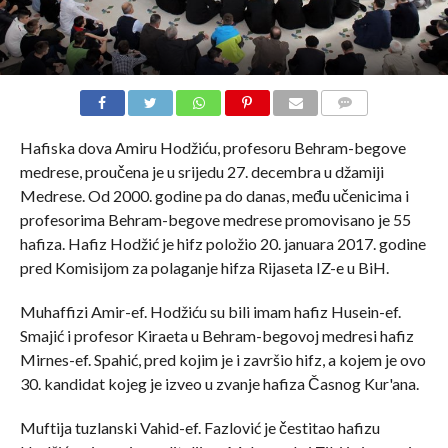
COMMENTS
Hafiska dova Amiru Hodžiću, profesoru Behram-begove
medrese, proučena je u srijedu 27. decembra u džamiji
Medrese. Od 2000. godine pa do danas, među učenicima i
profesorima Behram-begove medrese promovisano je 55
hafiza. Hafiz Hodžić je hifz položio 20. januara 2017. godine
pred Komisijom za polaganje hifza Rijaseta IZ-e u BiH.
Muhaffizi Amir-ef. Hodžiću su bili imam hafiz Husein-ef.
Smajić i profesor Kiraeta u Behram-begovoj medresi hafiz
Mirnes-ef. Spahić, pred kojim je i završio hifz, a kojem je ovo
30. kandidat kojeg je izveo u zvanje hafiza Časnog Kur'ana.
Muftija tuzlanski Vahid-ef. Fazlović je čestitao hafizu