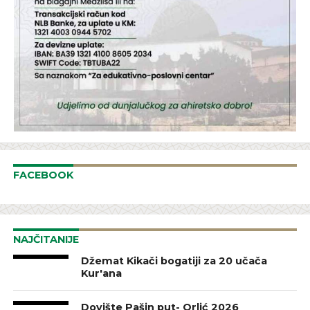
FACEBOOK
NAJČITANIJE
Džemat Kikači bogatiji za 20 učača
Kur'ana
Dovište Pašin put- Orlić 2026