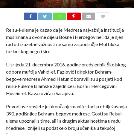
COMMENTS
Reisu-l-ulema je kazao da je Medresa najvažnija institucija
muslimana u ovome dijelu Bosne i Hercegovine i da je njen
rad od izuzetne važnosti ne samo za područje Muftiluka
tuzlanskog nego i šire
U srijedu 21. decembra 2016. godine predsjednik Školskog
odbora muftija Vahid-ef. Fazlović i direktor Behram-
begove medrese Ahmed Hatunić boravili su u posjeti kod
reisu-l-uleme Islamske zajednice u Bosni i Hercegovini
Husein-ef. Kavazovića u Sarajevu.
Povod ove posjete je okončanje manifestacija obilježavanja
390. godišnjice Behram-begove medrese. Gosti su Reisul-
ulemu upoznali s time, ali i s drugim aktualnostima u radu
Medrese. Iznijeli su podatke o broju učenika u tekućoj