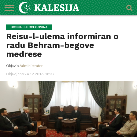
POČETNA
O
DŽEMATI
IMAMI
MEKTEBSKI
VIJESTI
HUTBE
NAJAVE
KALENDAR
KONTAKT
BOSNA I HERCEGOVINA
MEDŽLISU
CENTAR
Reisu-l-ulema informiran o
radu Behram-begove
medrese
Objavio
Administrator
Objavljeno
24.12.2016. 18:37