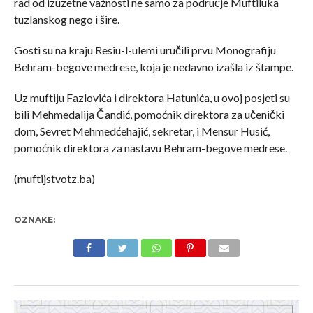
rad od izuzetne važnosti ne samo za područje Muftiluka
tuzlanskog nego i šire.
Gosti su na kraju Resiu-l-ulemi uručili prvu Monografiju
Behram-begove medrese, koja je nedavno izašla iz štampe.
Uz muftiju Fazlovića i direktora Hatunića, u ovoj posjeti su
bili Mehmedalija Čandić, pomoćnik direktora za učenički
dom, Sevret Mehmedćehajić, sekretar, i Mensur Husić,
pomoćnik direktora za nastavu Behram-begove medrese.
(muftijstvotz.ba)
OZNAKE: