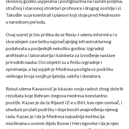
školskoj godini, uspjesima i postignućima na raznim poljima,
stručnoj i starosnoj strukturi profesora i drugog osoblja i sl.
Također su prezentirali i planovi koji stoje pred Medresom
u narednom periodu.
Ovaj susret je bio prilika da se Resiu-l-ulemu informira i o
skorašnjem završetku najznačajnijeg infrastrukturnog
poduhvata u posljednjih nekoliko godina: izgradnji
amfiteatra i laboratorija i kabineta za izvođenje nastave
prirodnih nauka. Ovi objekti su u finišu izgradnje i
opremanja, a taj uspjeh je Medresa postigla uz podršku
velikoga broja svojih prijatelja, vakifa i donatora.
Reisul-ulema Kavazović je iskazao svoju radost zbog dobrih
rezultata koje Behram-begova medresa konstantno
postiže. Kazao je da će Rijaset IZ-e u BiH, kao njen osnivač, i
ubuduće pružati podršku i doprinositi unapređenju njenog
rada. Kazao je i da je Medresa najvažnija institucija
muslimana u ovome dijelu Bosne i Hercegovine i da je njen