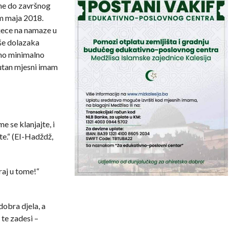
ine do završnog
m maja 2018.
jece na namaze u
iše dolazaka
no minimalno
utan mjesni imam
 se klanjajte, i
te.“ (EI-Had­ždž,
raj u tome!“
dobra djela, a
 te zadesi –