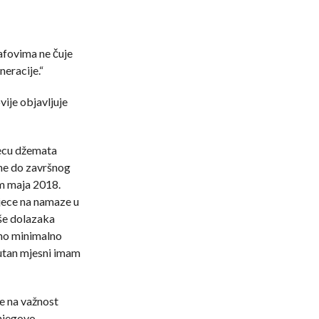
afovima ne čuje
neracije.“
ije objavljuje
ecu džemata
ine do završnog
m maja 2018.
jece na namaze u
iše dolazaka
no minimalno
utan mjesni imam
e na važnost
njegovo