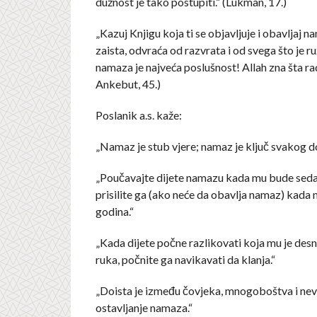
dužnost je tako po­stupiti.“ (Lukman, 17.)
„Kazuj Knjigu koja ti se objavljuje i obavljaj 
zaista, odvraća od razvrata i od svega što je r
namaza je naj­veća poslušnost! Allah zna šta rad
Ankebut, 45.)
Poslanik a.s. kaže:
„Namaz je stub vjere; namaz je ključ svakog d
„Poučavajte dijete namazu kada mu bude seda
prisilite ga (ako neće da obavlja namaz) kada
godina.“
„Kada dijete počne razlikovati koja mu je desna
ruka, poč­nite ga navikavati da klanja.“
„Doista je između čovjeka, mno­goboštva i nev
ostavljanje na­maza.“