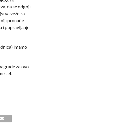
tva, da se odgoji
njstva veže za
amiji pronađe
a i popravljanje
jednica) imamo
 nagrade za ovo
es ef.