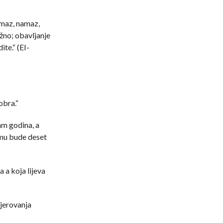
namaz, namaz,
užno; obavljanje
ite.“ (EI-
obra.“
m godina, a
 mu bude deset
 a koja lijeva
jerovanja