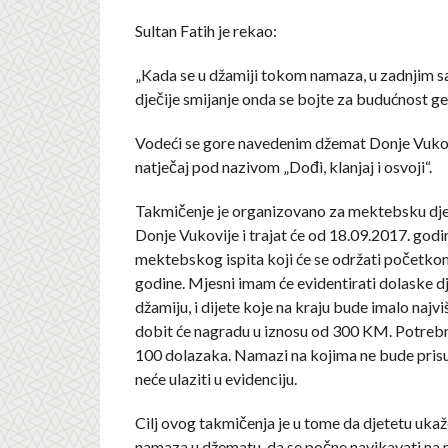
Sultan Fatih je rekao:
„Kada se u džamiji tokom namaza, u zadnjim s
dječije smijanje onda se bojte za budućnost ge
Vodeći se gore navedenim džemat Donje Vukov
natječaj pod nazivom „Dođi, klanjaj i osvoji“.
Takmičenje je organizovano za mektebsku dj
Donje Vukovije i trajat će od 18.09.2017. god
mektebskog ispita koji će se održati početko
godine. Mjesni imam će evidentirati dolaske d
džamiju, i dijete koje na kraju bude imalo najv
dobit će nagradu u iznosu od 300 KM. Potreb
100 dolazaka. Namazi na kojima ne bude pris
neće ulaziti u evidenciju.
Cilj ovog takmičenja je u tome da djetetu ukaž
namaza u džematu, da se počne navikavati na 