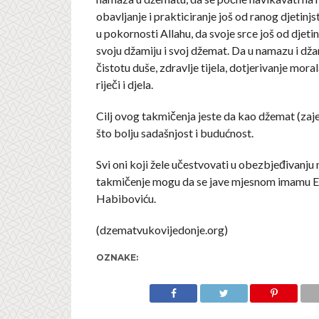
obavljanje i prakticiranje još od ranog djetinjs
u pokornosti Allahu, da svoje srce još od djeti
svoju džamiju i svoj džemat. Da u namazu i dž
čistotu duše, zdravlje tijela, dotjerivanje moral
riječi i djela.
Cilj ovog takmičenja jeste da kao džemat (za
što bolju sadašnjost i budućnost.
Svi oni koji žele učestvovati u obezbjeđivanju
takmičenje mogu da se jave mjesnom imamu En
Habiboviću.
(dzematvukovijedonje.org)
OZNAKE: