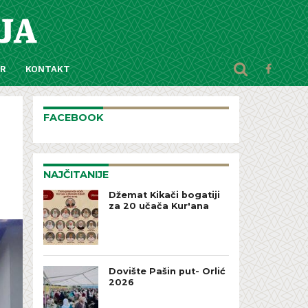
AR
KONTAKT
FACEBOOK
NAJČITANIJE
Džemat Kikači bogatiji
za 20 učača Kur'ana
Dovište Pašin put- Orlić
2026