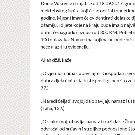
Donje Vukovije i trajat će od 18.09.2017. god
mektebskog ispita koji će se održati početko
godine. Mjesni imam će evidentirati dolaske d
džamiju, i dijete koje na kraju bude imalo najv
dobit će nagradu u iznosu od 300 KM. Potreb
100 dolazaka. Namazi na kojima ne bude pris
neće ulaziti u evidenciju.
Allah dž.š. kaže:
„O vjernici, namaz obavljajte i Gospodaru svome
dobra djela činite da biste postigli ono što želi
77.)
„Na­redi čeljadi svojoj da obavljaju namaz i ust
(Taha, 132.)
„O sinko moj, obav­ljaj namaz i traži da se čine 
odvraćaj od hrđavih i strpljivo podnosi ono što