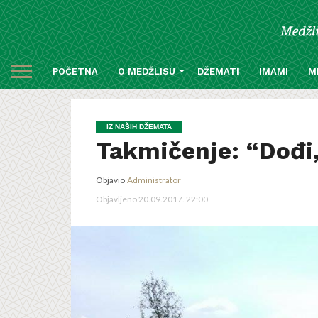
POČETNA
O MEDŽLISU
DŽEMATI
IMAMI
M
IZ NAŠIH DŽEMATA
Takmičenje: “Dođi, 
Objavio
Administrator
Objavljeno
20.09.2017. 22:00