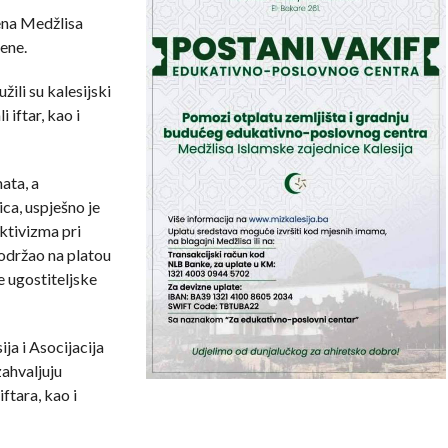
žena Medžlisa
žene.
ili su kalesijski
 iftar, kao i
ata, a
ica, uspješno je
ktivizma pri
 održao na platou
 ugostiteljske
a i Asocijacija
zahvaljuju
ftara, kao i