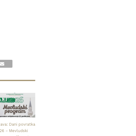
java: Dani povratka
26 – Mevludski