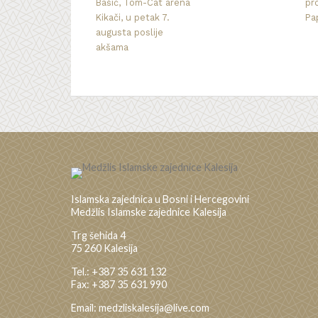
Bašić, Tom-Cat arena
pr
Kikači, u petak 7.
Pa
augusta poslije
akšama
Islamska zajednica u Bosni i Hercegovini
Medžlis Islamske zajednice Kalesija
Trg šehida 4
75 260 Kalesija
Tel.: +387 35 631 132
Fax: +387 35 631 990
Email: medzliskalesija@live.com