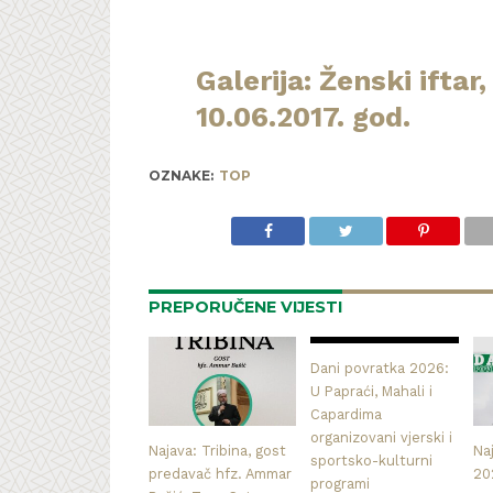
Galerija: Ženski iftar,
10.06.2017. god.
OZNAKE:
TOP
PREPORUČENE VIJESTI
Dani povratka 2026:
U Papraći, Mahali i
Capardima
organizovani vjerski i
Najava: Tribina, gost
Na
sportsko-kulturni
predavač hfz. Ammar
20
programi