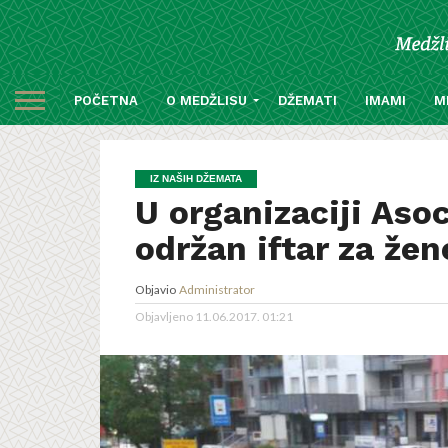
POČETNA
O MEDŽLISU
DŽEMATI
IMAMI
M
IZ NAŠIH DŽEMATA
U organizaciji Asoc
održan iftar za žen
Objavio
Administrator
Objavljeno
11.06.2017. 01:21