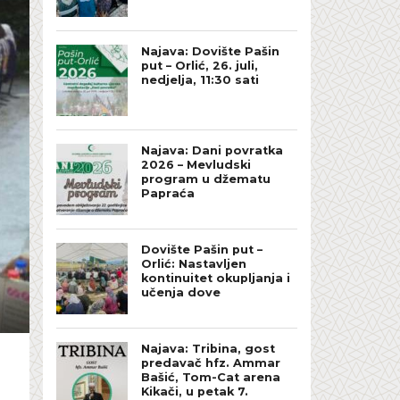
Najava: Dovište Pašin
put – Orlić, 26. juli,
nedjelja, 11:30 sati
Najava: Dani povratka
2026 – Mevludski
program u džematu
Papraća
Dovište Pašin put –
Orlić: Nastavljen
kontinuitet okupljanja i
učenja dove
Najava: Tribina, gost
predavač hfz. Ammar
Bašić, Tom-Cat arena
Kikači, u petak 7.