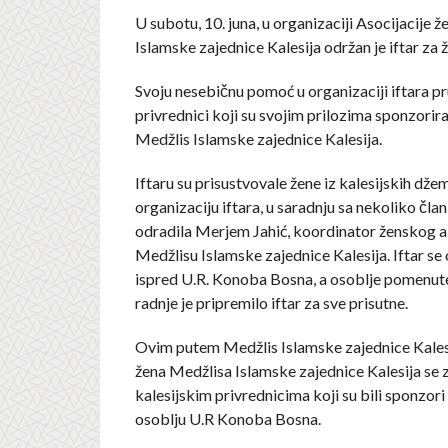
U subotu, 10. juna, u organizaciji Asocijacije 
Islamske zajednice Kalesija održan je iftar za 
Svoju nesebičnu pomoć u organizaciji iftara pruž
privrednici koji su svojim prilozima sponzorirali
Medžlis Islamske zajednice Kalesija.
Iftaru su prisustvovale žene iz kalesijskih džem
organizaciju iftara, u saradnju sa nekoliko član
odradila Merjem Jahić, koordinator ženskog a
Medžlisu Islamske zajednice Kalesija. Iftar se
ispred U.R. Konoba Bosna, a osoblje pomenute
radnje je pripremilo iftar za sve prisutne.
Ovim putem Medžlis Islamske zajednice Kalesij
žena Medžlisa Islamske zajednice Kalesija se 
kalesijskim privrednicima koji su bili sponzori i
osoblju U.R Konoba Bosna.