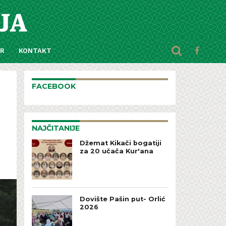
AR
KONTAKT
FACEBOOK
NAJČITANIJE
Džemat Kikači bogatiji
za 20 učača Kur'ana
Dovište Pašin put- Orlić
2026