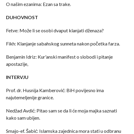
O našim ezanima: Ezan sa trake.
DUHOVNOST
Fetve: Može li se osobi dvaput klanjati dženaza?
Fikh: Klanjanje sabahskog sunneta nakon početka farza.
Benjamin Idriz: Kur'anski manifest o slobodi i pitanje
apostazije,
INTERVJU
Prof. dr. Husnija Kamberović: BiH povijesno ima
najutemeljenije granice.
Nedžad Avdić: Pitao sam se da li će moja majka saznati
kako sam ubijen.
Smajo-ef. Šabić: Islamska zajednica mora stati u odbranu