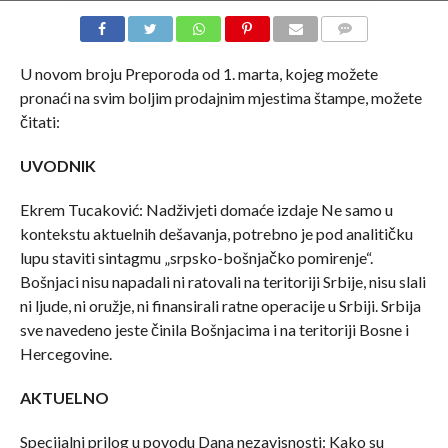
COMMENTS
U novom broju Preporoda od 1. marta, kojeg možete
pronaći na svim boljim prodajnim mjestima štampe, možete
čitati:
UVODNIK
Ekrem Tucaković: Nadživjeti domaće izdaje Ne samo u
kontekstu aktuelnih dešavanja, potrebno je pod analitičku
lupu staviti sintagmu „srpsko-bošnjačko pomirenje“.
Bošnjaci nisu napadali ni ratovali na teritoriji Srbije, nisu slali
ni ljude, ni oružje, ni finansirali ratne operacije u Srbiji. Srbija
sve navedeno jeste činila Bošnjacima i na teritoriji Bosne i
Hercegovine.
AKTUELNO
Specijalni prilog u povodu Dana nezavisnosti: Kako su