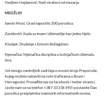
Hadžem Hajdarević: Naši strahovi od mezarja.
MEDŽLISI
Sanski Most: Grad napustilo 200 porodica.
Zavidovići: Kada su imam i džematlije kao jedno tijelo.
Kiseljak: Druženje s Enisom Bešlagićem.
Njemačka: Njemačka disciplina u bošnjačkom džematu
Ikre.
Još mnogo zanimljivih sadržaja u novom broju Preporoda,
kojeg možete nabaviti na svim trafikama u Bosni i
Hercegovini. Pronađite nas na facebook i twiter stranici.
Javite nam se na telefon +387 33 236 493 i postanite član
porodice pretplatnika Islamskih informativnih novina.