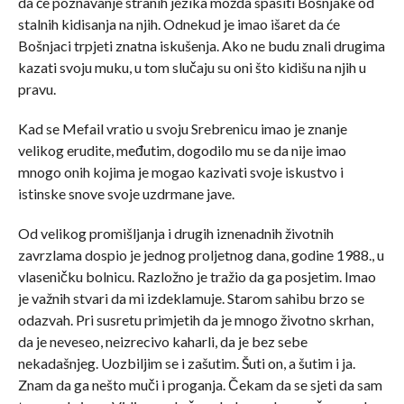
da će poznavanje stranih jezika možda spasiti Bošnjake od
stalnih kidisanja na njih. Odnekud je imao išaret da će
Bošnjaci trpjeti znatna iskušenja. Ako ne budu znali drugima
kazati svoju muku, u tom slučaju su oni što kidišu na njih u
pravu.
Kad se Mefail vratio u svoju Srebrenicu imao je znanje
velikog erudite, međutim, dogodilo mu se da nije imao
mnogo onih kojima je mogao kazivati svoje iskustvo i
istinske snove svoje uzdrmane jave.
Od velikog promišljanja i drugih iznenadnih životnih
zavrzlama dospio je jednog proljetnog dana, godine 1988., u
vlaseničku bolnicu. Razložno je tražio da ga posjetim. Imao
je važnih stvari da mi izdeklamuje. Starom sahibu brzo se
odazvah. Pri susretu primjetih da je mnogo životno skrhan,
da je neveseo, neizrecivo kaharli, da je bez sebe
nekadašnjeg. Uozbiljim se i zašutim. Šuti on, a šutim i ja.
Znam da ga nešto muči i proganja. Čekam da se sjeti da sam