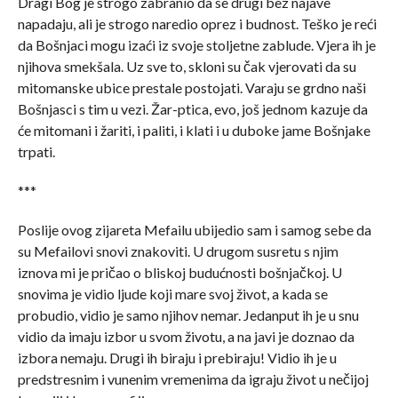
Dragi Bog je strogo zabranio da se drugi bez najave
napadaju, ali je strogo naredio oprez i budnost. Teško je reći
da Bošnjaci mogu izaći iz svoje stoljetne zablude. Vjera ih je
njihova smekšala. Uz sve to, skloni su čak vjerovati da su
mitomanske ubice prestale postojati. Varaju se grdno naši
Bošnjasci s tim u vezi. Žar-ptica, evo, još jednom kazuje da
će mitomani i žariti, i paliti, i klati i u duboke jame Bošnjake
trpati.
***
Poslije ovog zijareta Mefailu ubijedio sam i samog sebe da
su Mefailovi snovi znakoviti. U drugom susretu s njim
iznova mi je pričao o bliskoj budućnosti bošnjačkoj. U
snovima je vidio ljude koji mare svoj život, a kada se
probudio, vidio je samo njihov nemar. Jedanput ih je u snu
vidio da imaju izbor u svom životu, a na javi je doznao da
izbora nemaju. Drugi ih biraju i prebiraju! Vidio ih je u
predstresnim i vunenim vremenima da igraju život u nečijoj