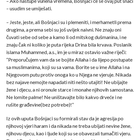
– Ako nastupe vunena vremena, Bošnjaci će se ovaj put snaći
– usudim se umiješati.
– Jeste, jeste, ali Bošnjaci su i plemeniti, i merhametli prema
drugima, a prema sebi su još uvijek naivni. Ne znaju oni
čuvati sebe od sebe a kamo li od mitskog dušmanina, i ne
znaju čak ni koliko je puta rijeka Drina bila krvava. Poslanik
islama Muhammed, a.s., im je u miraz ostavio važne riječi:
“Preporučujem vam da se bojite Allaha i da lijepo postupate
sa muslimanima, koji su sa vama. Borite se u ime Allaha i na
Njegovom putu protiv onoga ko u Njega ne vjeruje. Nikada
bez najave nemojte napadati niti nešto utajiti! Ne ubijajte
žene i djecu, a ni oronule starce i monahe njihovih samostana.
Ne lomite palme! Ne uništavajte bilo kakvo drveće i ne
rušite građevine(bez potrebe)!”
Iz ovih uputa Bošnjaci su formirali stav da je agresija po
njihovoj vjeri haram i da nikada ne treba ubijati nevine žene,
njihovu djecu, kao i ljude koji su se obavezali tumačiti vjeru.