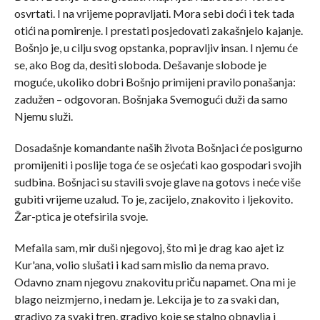
osvrtati. I na vrijeme popravljati. Mora sebi doći i tek tada
otići na pomirenje. I prestati posjedovati zakašnjelo kajanje.
Bošnjo je, u cilju svog opstanka, popravljiv insan. I njemu će
se, ako Bog da, desiti sloboda. Dešavanje slobode je
moguće, ukoliko dobri Bošnjo primijeni pravilo ponašanja:
zadužen – odgovoran. Bošnjaka Svemogući duži da samo
Njemu služi.
Dosadašnje komandante naših života Bošnjaci će posigurno
promijeniti i poslije toga će se osjećati kao gospodari svojih
sudbina. Bošnjaci su stavili svoje glave na gotovs i neće više
gubiti vrijeme uzalud. To je, zacijelo, znakovito i ljekovito.
Žar-ptica je otefsirila svoje.
Mefaila sam, mir duši njegovoj, što mi je drag kao ajet iz
Kur'ana, volio slušati i kad sam mislio da nema pravo.
Odavno znam njegovu znakovitu priču napamet. Ona mi je
blago neizmjerno, i nedam je. Lekcija je to za svaki dan,
gradivo za svaki tren, gradivo koje se stalno obnavlja i