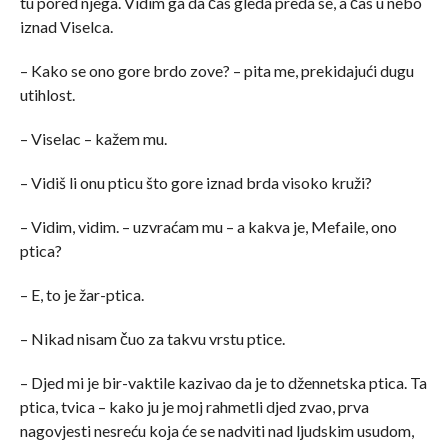
tu pored njega. Vidim ga da čas gleda preda se, a čas u nebo
iznad Viselca.
– Kako se ono gore brdo zove? – pita me, prekidajući dugu
utihlost.
– Viselac – kažem mu.
– Vidiš li onu pticu što gore iznad brda visoko kruži?
– Vidim, vidim. – uzvraćam mu – a kakva je, Mefaile, ono
ptica?
– E, to je žar-ptica.
– Nikad nisam čuo za takvu vrstu ptice.
– Djed mi je bir-vaktile kazivao da je to džennetska ptica. Ta
ptica, tvica – kako ju je moj rahmetli djed zvao, prva
nagovjesti nesreću koja će se nadviti nad ljudskim usudom,