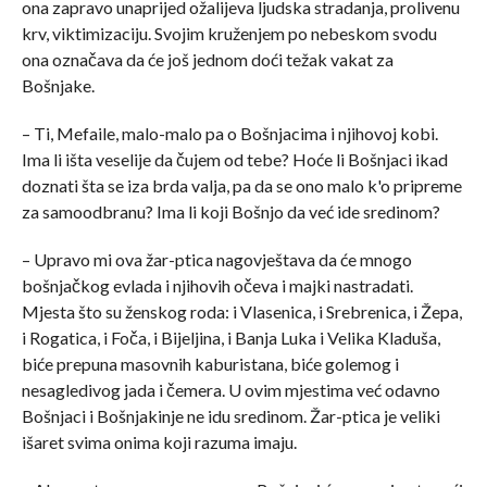
ona zapravo unaprijed ožalijeva ljudska stradanja, prolivenu
krv, viktimizaciju. Svojim kruženjem po nebeskom svodu
ona označava da će još jednom doći težak vakat za
Bošnjake.
– Ti, Mefaile, malo-malo pa o Bošnjacima i njihovoj kobi.
Ima li išta veselije da čujem od tebe? Hoće li Bošnjaci ikad
doznati šta se iza brda valja, pa da se ono malo k'o pripreme
za samoodbranu? Ima li koji Bošnjo da već ide sredinom?
– Upravo mi ova žar-ptica nagovještava da će mnogo
bošnjačkog evlada i njihovih očeva i majki nastradati.
Mjesta što su ženskog roda: i Vlasenica, i Srebrenica, i Žepa,
i Rogatica, i Foča, i Bijeljina, i Banja Luka i Velika Kladuša,
biće prepuna masovnih kaburistana, biće golemog i
nesagledivog jada i čemera. U ovim mjestima već odavno
Bošnjaci i Bošnjakinje ne idu sredinom. Žar-ptica je veliki
išaret svima onima koji razuma imaju.