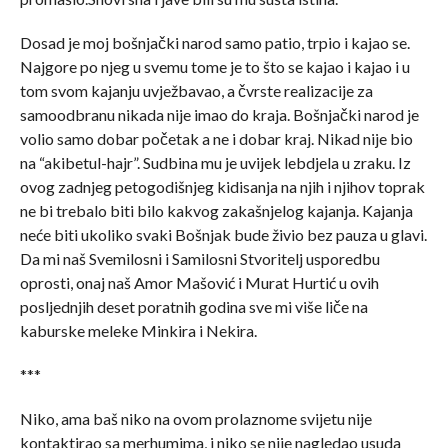
Dosad je moj bošnjački narod samo patio, trpio i kajao se.
Najgore po njeg u svemu tome je to što se kajao i kajao i u
tom svom kajanju uvježbavao, a čvrste realizacije za
samoodbranu nikada nije imao do kraja. Bošnjački narod je
volio samo dobar početak a ne i dobar kraj. Nikad nije bio
na “akibetul-hajr”. Sudbina mu je uvijek lebdjela u zraku. Iz
ovog zadnjeg petogodišnjeg kidisanja na njih i njihov toprak
ne bi trebalo biti bilo kakvog zakašnjelog kajanja. Kajanja
neće biti ukoliko svaki Bošnjak bude živio bez pauza u glavi.
Da mi naš Svemilosni i Samilosni Stvoritelj usporedbu
oprosti, onaj naš Amor Mašović i Murat Hurtić u ovih
posljednjih deset poratnih godina sve mi više liče na
kaburske meleke Minkira i Nekira.
***
Niko, ama baš niko na ovom prolaznome svijetu nije
kontaktirao sa merhumima, i niko se nije nagledao usuda