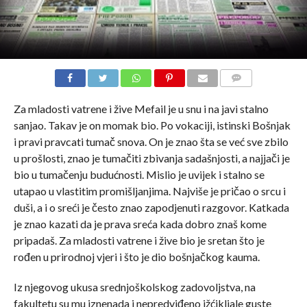
COMMENTS
Za mladosti vatrene i žive Mefail je u snu i na javi stalno
sanjao. Takav je on momak bio. Po vokaciji, istinski Bošnjak
i pravi pravcati tumač snova. On je znao šta se već sve zbilo
u prošlosti, znao je tumačiti zbivanja sadašnjosti, a najjači je
bio u tumačenju budućnosti. Mislio je uvijek i stalno se
utapao u vlastitim promišljanjima. Najviše je pričao o srcu i
duši, a i o sreći je često znao zapodjenuti razgovor. Katkada
je znao kazati da je prava sreća kada dobro znaš kome
pripadaš. Za mladosti vatrene i žive bio je sretan što je
rođen u prirodnoj vjeri i što je dio bošnjačkog kauma.
Iz njegovog ukusa srednjoškolskog zadovoljstva, na
fakultetu su mu iznenada i nepredviđeno ižćikljale guste