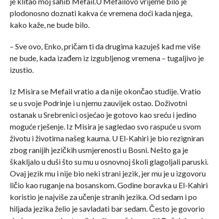
je klitao moj sahib Mefail.U Mefailovo vrijeme bilo je
plodonosno doznati kakva će vremena doći kada njega,
kako kaže, ne bude bilo.
– Sve ovo, Enko, pričam ti da drugima kazuješ kad me više
ne bude, kada izađem iz izgubljenog vremena – tugaljivo je
izustio.
Iz Misira se Mefail vratio a da nije okončao studije. Vratio
se u svoje Podrinje i u njemu zauvijek ostao. Doživotni
ostanak u Srebrenici osjećao je gotovo kao sreću i jedino
moguće rješenje. Iz Misira je sagledao svo raspuće u svom
životu i životima našeg kauma. U El-Kahiri je bio rezigniran
zbog ranijih jezičkih usmjerenosti u Bosni. Nešto ga je
škakljalo u duši što su mu u osnovnoj školi glagoljali paruski.
Ovaj jezik mu i nije bio neki strani jezik, jer mu je u izgovoru
ličio kao ruganje na bosanskom. Godine boravka u El-Kahiri
koristio je najviše za učenje stranih jezika. Od sedam i po
hiljada jezika želio je savladati bar sedam. Često je govorio