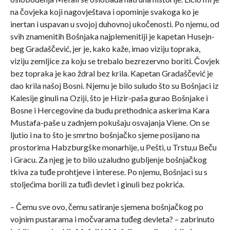
na čovjeka koji nagovještava i opominje svakoga ko je
inertan i uspavan u svojoj duhovnoj ukočenosti. Po njemu, od
svih znamenitih Bošnjaka najplemenitiji je kapetan Husejn-
beg Gradaščević, jer je, kako kaže, imao viziju topraka,
viziju zemljice za koju se trebalo bezrezervno boriti. Čovjek
bez topraka je kao ždral bez krila. Kapetan Gradaščević je
dao krila našoj Bosni. Njemu je bilo suludo što su Bošnjaci iz
Kalesije ginuli na Oziji, što je Hizir-paša gurao Bošnjake i
Bosne i Hercegovine da budu prethodnica askerima Kara
Mustafa-paše u zadnjem pokušaju osvajanja Viene. On se
ljutio i na to što je smrtno bošnjačko sjeme posijano na
prostorima Habzburgške monarhije, u Pešti, u Trstu,u Beču
i Gracu. Za njeg je to bilo uzaludno gubljenje bošnjačkog
tkiva za tuđe prohtjeve i interese. Po njemu, Bošnjaci su s
stoljećima borili za tuđi devlet i ginuli bez pokrića.
– Čemu sve ovo, čemu satiranje sjemena bošnjačkog po
vojnim pustarama i močvarama tuđeg devleta? – zabrinuto