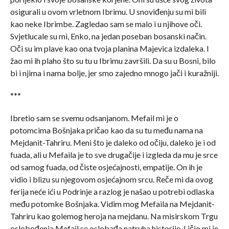
osigurali u ovom vrletnom Ibrimu. U snoviđenju su mi bili
kao neke Ibrimbe. Zagledao sam se malo i u njihove oči.
Svjetlucale su mi, Enko, na jedan poseban bosanski način.
Oči su im plave kao ona tvoja planina Majevica izdaleka. I
žao mi ih plaho što su tu u Ibrimu završili. Da su u Bosni, bilo
bi i njima i nama bolje, jer smo zajedno mnogo jači i kuražniji.
***
Ibretio sam se svemu odsanjanom. Mefail mi je o
potomcima Bošnjaka pričao kao da su tu među nama na
Mejdanit-Tahriru. Meni što je daleko od očiju, daleko je i od
fuada, ali u Mefaila je to sve drugačije i izgleda da mu je srce
od samog fuada, od čiste osjećajnosti, empatije. On ih je
vidio i blizu su njegovom osjećajnom srcu. Reče mi da ovog
ferija neće ići u Podrinje a razlog je našao u potrebi odlaska
među potomke Bošnjaka. Vidim mog Mefaila na Mejdanit-
Tahriru kao golemog heroja na mejdanu. Na misirskom Trgu
oslobođenja Mefail se oslobađa natruha historije. Ličio mi je