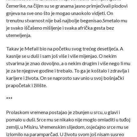
čemerike, na čijim su se granama jasno primjećivali plodovi
gnjeva na sve ono što je mogao unaokolo vidjeti. On
trenutnu stvarnost nije baš najbolje begenisao.Smetalo mu
je svako iščašeno mišljenje i svaka afrička gesta bez
utemeljenja.
Takav je Mefail bio na početku svog trećeg desetljeća. A
kasnije se u duši i sam još više i više mijenjao. O nekim
stvarima je znao dovoljno, a o nekim drugim i više nego li mu
je za te njegove godine i trebalo. To ga je koštalo i zdravlja i
karijere i života. On se naprosto sav unio u svoj bošnjački
prapočetak i žilište.
***
Prolaskom vremena postajao je zbunjen u srcu, u glavi i
pomalo u duši. Srce mu se nikako nije moglo omladiti u tuđoj
zemlji, u Misiru. Vremenskim slijedom, osjećajno srce mu se
izlomilo na paramparčad. U životu svom još nisam susreo