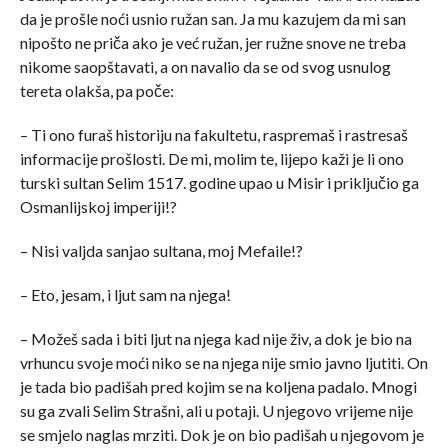
da je prošle noći usnio ružan san. Ja mu kazujem da mi san
nipošto ne priča ako je već ružan, jer ružne snove ne treba
nikome saopštavati, a on navalio da se od svog usnulog
tereta olakša, pa poče:
– Ti ono furaš historiju na fakultetu, raspremaš i rastresaš
informacije prošlosti. De mi, molim te, lijepo kaži je li ono
turski sultan Selim 1517. godine upao u Misir i priključio ga
Osmanlijskoj imperiji!?
– Nisi valjda sanjao sultana, moj Mefaile!?
– Eto, jesam, i ljut sam na njega!
– Možeš sada i biti ljut na njega kad nije živ, a dok je bio na
vrhuncu svoje moći niko se na njega nije smio javno ljutiti. On
je tada bio padišah pred kojim se na koljena padalo. Mnogi
su ga zvali Selim Strašni, ali u potaji. U njegovo vrijeme nije
se smjelo naglas mrziti. Dok je on bio padišah u njegovom je