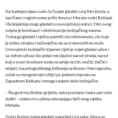
Na Sudnjem danu svaki će čovjek gledati svoj film života, a
ispričane i registrovane priče Amora i Murata svaki Bošnjak
i Bošnjakinja mogu gledati u ovosvjetskoj snimci. Film ovog
svijeta je holokaust i viktimizacija bošnjačkog kauma.
Treba ga gledati i vječno pamtiti zlo mitomansko, zlo koje
je toliko strašno i nečovječno da se ni domisliti ne može.
Ovosvjetski bošnjački kijamet cijeli je svijet gledao uživo i
sa ćeifom uživao što jedan miroljubivi narod strada, narod
koji u svom životnom kodu ne umije mrziti, mučiti, tlačiti i
ubijati. Iza petogodišnjeg kidisanja na Bosnu i Hercegovinu,
ostali su mnogobrojni ožiljci po jednom topraku na
Zapadnom Balkanu i mnoge ranjene duše bošnjačke.
– Šta god moj Bošnjo griješio, neka prestane i neka sam sebi
dođe! – stalno mi u ušima odzvanjaju riječi mog sahiba
Mefaila.
Dobri Bošnjo treba gledati i naprijed i iza sebe. Mora se