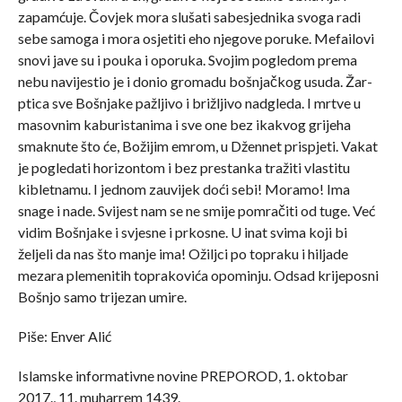
zapamćuje. Čovjek mora slušati sabesjednika svoga radi
sebe samoga i mora osjetiti eho njegove poruke. Mefailovi
snovi jave su i pouka i oporuka. Svojim pogledom prema
nebu navijestio je i donio gromadu bošnjačkog usuda. Žar-
ptica sve Bošnjake pažljivo i brižljivo nadgleda. I mrtve u
masovnim kaburistanima i sve one bez ikakvog grijeha
smaknute što će, Božijim emrom, u Džennet prispjeti. Vakat
je pogledati horizontom i bez prestanka tražiti vlastitu
kibletnamu. I jednom zauvijek doći sebi! Moramo! Ima
snage i nade. Svijest nam se ne smije pomračiti od tuge. Već
vidim Bošnjake i svjesne i prkosne. U inat svima koji bi
željeli da nas što manje ima! Ožiljci po topraku i hiljade
mezara plemenitih toprakovića opominju. Odsad krijeposni
Bošnjo samo trijezan umire.
Piše: Enver Alić
Islamske informativne novine PREPOROD, 1. oktobar
2017., 11. muharrem 1439.