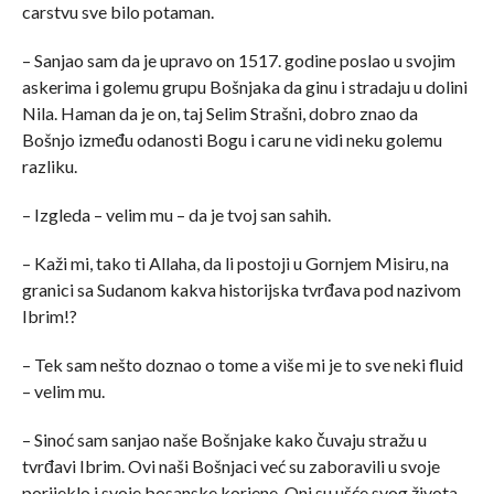
carstvu sve bilo potaman.
– Sanjao sam da je upravo on 1517. godine poslao u svojim
askerima i golemu grupu Bošnjaka da ginu i stradaju u dolini
Nila. Haman da je on, taj Selim Strašni, dobro znao da
Bošnjo između odanosti Bogu i caru ne vidi neku golemu
razliku.
– Izgleda – velim mu – da je tvoj san sahih.
– Kaži mi, tako ti Allaha, da li postoji u Gornjem Misiru, na
granici sa Sudanom kakva historijska tvrđava pod nazivom
Ibrim!?
– Tek sam nešto doznao o tome a više mi je to sve neki fluid
– velim mu.
– Sinoć sam sanjao naše Bošnjake kako čuvaju stražu u
tvrđavi Ibrim. Ovi naši Bošnjaci već su zaboravili u svoje
porijeklo i svoje bosanske korjene. Oni su ušće svog života