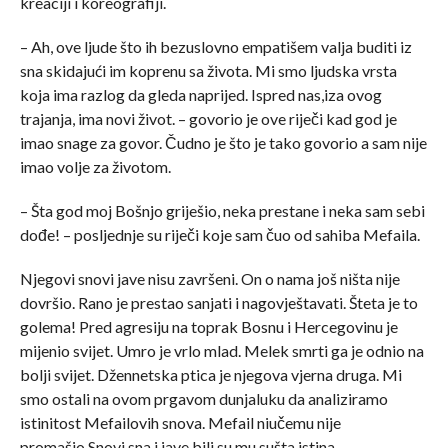
kreaciji i koreografiji.
– Ah, ove ljude što ih bezuslovno empatišem valja buditi iz
sna skidajući im koprenu sa života. Mi smo ljudska vrsta
koja ima razlog da gleda naprijed. Ispred nas,iza ovog
trajanja, ima novi život. – govorio je ove riječi kad god je
imao snage za govor. Čudno je što je tako govorio a sam nije
imao volje za životom.
– Šta god moj Bošnjo griješio, neka prestane i neka sam sebi
dođe! – posljednje su riječi koje sam čuo od sahiba Mefaila.
Njegovi snovi jave nisu završeni. On o nama još ništa nije
dovršio. Rano je prestao sanjati i nagovještavati. Šteta je to
golema! Pred agresiju na toprak Bosnu i Hercegovinu je
mijenio svijet. Umro je vrlo mlad. Melek smrti ga je odnio na
bolji svijet. Džennetska ptica je njegova vjerna druga. Mi
smo ostali na ovom prgavom dunjaluku da analiziramo
istinitost Mefailovih snova. Mefail niučemu nije
promašio.Snovi sna i jave bili su mu sušta istina.