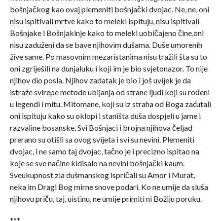
bošnjačkog kao ovaj plemeniti bošnjački dvojac. Ne, ne, oni
nisu ispitivali mrtve kako to meleki ispituju, nisu ispitivali
Bošnjake i Bošnjakinje kako to meleki uobičajeno čine,oni
nisu zaduženi da se bave njihovim dušama. Duše umorenih
žive same. Po masovnim mezaristanima nisu tražili šta su to
oni zgriješili na dunjaluku i koji im je bio svjetonazor. To nije
njihov dio posla. Njihov zadatak je bio i još uvijek je da
istraže svirepe metode ubijanja od strane ljudi koji su rođeni
u legendi i mitu. Mitomane, koji su iz straha od Boga zaćutali
oni ispituju kako su oklopi i staništa duša dospjeli u jame i
razvaline bosanske. Svi Bošnjaci i brojna njihova čeljad
prerano su otišli sa ovog svijeta i svi su nevini. Plemeniti
dvojac, i ne samo taj dvojac, tačno je i precizno ispitao na
koje se sve načine kidisalo na nevini bošnjački kaum.
Sveukupnost zla dušmanskog ispričali su Amor i Murat,
neka im Dragi Bog mirne snove podari. Ko ne umije da sluša
njihovu priču, taj, uistinu, ne umije primiti ni Božiju poruku.
***