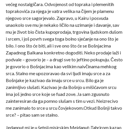
većeg nostalgičara. Odvojenost od topraka i plemenitih
toprakovića za njega je vatra velika na čijem je plamenu
njegovo srce sagorjevalo. Zapravo, u Kairu i posvuda
unaokolo sve mu je nekako ličilo na uzimanje i davanje, sav
mu je život bio čista kupoprodaja, trgovina ljudskom dušom
i srcem, i još povrh svega toga bolno sjećanje na ono što je
bilo. I ono što će biti, ali i sve ono što će se Bošnjacima
Zapadnog Balkana konkretno dogoditi. Neko prodaje laži i
podvale – govorio je – a drugi sve to jeftino pokupuju. Često
je govorio o Bošnjacima kao velikim naivčinama mehkog
srca. Stalno me upozoravao da svi ljudi imaju srce a za
Bošnjake je kazivao da imaju srce u srcu. Bilo ga je
zanimljivo slušati. Kazivao je da Bošnjo u mišićavom srcu
ima još jedno srce koje se fuad zove. Ja sam zgusnuto
zainteresiran da ga pomno slušam s tim u vezi. Neizrecivo
me zanimalo to srce u srcu čovjekovom.Otkud Bošnji takvo
srce? – pitao sam se stalno.
Jedanput mi je u šetnji misirskim Mejdanut-Tahrirom kazao