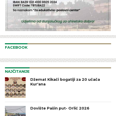
FACEBOOK
NAJČITANIJE
Džemat Kikači bogatiji za 20 učača
Kur'ana
Dovište Pašin put- Orlić 2026