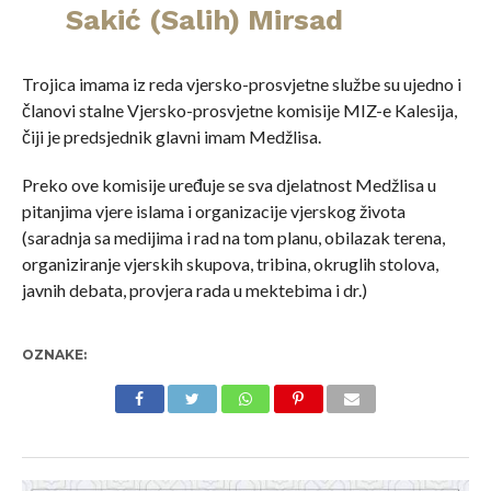
Sakić (Salih) Mirsad
Trojica imama iz reda vjersko-prosvjetne službe su ujedno i
članovi stalne Vjersko-prosvjetne komisije MIZ-e Kalesija,
čiji je predsjednik glavni imam Medžlisa.
Preko ove komisije uređuje se sva djelatnost Medžlisa u
pitanjima vjere islama i organizacije vjerskog života
(saradnja sa medijima i rad na tom planu, obilazak terena,
organiziranje vjerskih skupova, tribina, okruglih stolova,
javnih debata, provjera rada u mektebima i dr.)
OZNAKE: