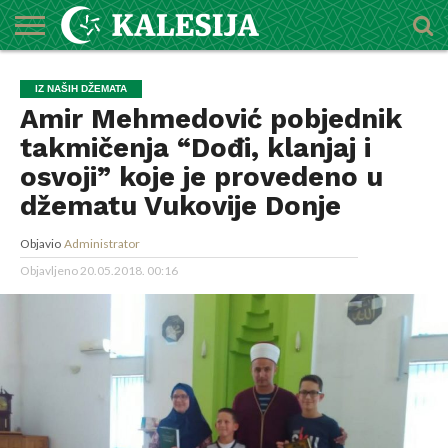
POČETNA
O
DŽEMATI
IMAMI
MEKTEBSKI
VIJESTI
HUTBE
NAJAVE
KALENDAR
KONTAKT
IZ NAŠIH DŽEMATA
MEDŽLISU
CENTAR
Amir Mehmedović pobjednik
takmičenja “Dođi, klanjaj i
osvoji” koje je provedeno u
džematu Vukovije Donje
Objavio
Administrator
Objavljeno
20.05.2018. 00:16