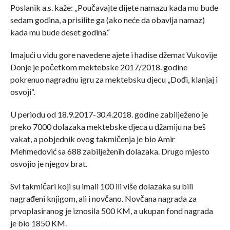
Poslanik a.s. kaže: „Poučavajte dijete namazu kada mu bude
sedam godina, a prisilite ga (ako neće da obavlja namaz)
kada mu bude deset godina.“
Imajući u vidu gore navedene ajete i hadise džemat Vukovije
Donje je početkom mektebske 2017/2018. godine
pokrenuo nagradnu igru za mektebsku djecu „Dođi, klanjaj i
osvoji“.
U periodu od 18.9.2017-30.4.2018. godine zabilježeno je
preko 7000 dolazaka mektebske djeca u džamiju na beš
vakat, a pobjednik ovog takmičenja je bio Amir
Mehmedović sa 688 zabilježenih dolazaka. Drugo mjesto
osvojio je njegov brat.
Svi takmičari koji su imali 100 ili više dolazaka su bili
nagrađeni knjigom, ali i novčano. Novčana nagrada za
prvoplasiranog je iznosila 500 KM, a ukupan fond nagrada
je bio 1850 KM.