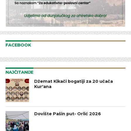
FACEBOOK
NAJČITANIJE
Džemat Kikači bogatiji za 20 učača
Kur'ana
Dovište Pašin put- Orlić 2026