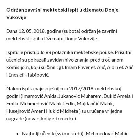
Održan završni mektebski ispit u džematu Donje
Vukovije
Dana 12. 05. 2018. godine (subota) održan je završni
mektebski ispit u Džematu Donje Vukovije.
Ispitu je pristupilo 88 polaznika mektebske pouke. Prisutni
učenici su pokazali zavidan nivo znanja, pred tročlanom
komisijom, koju su činili: gl. Imam Enver ef. Alić, Aldin ef. Alić
i Enes ef. Habibović.
Nakon ispita najuspješnijim u 2017/2018. mektebskoj
godini (Imamović Anida, Jukanović Muharem, Dukić Amela i
Emila, Mehmedović Mahir i Edin, Majdančić Mahir,
Husejnović Amer i Hukić Midheta ) su uručene vrijedne
nagrade (novac, knjige, trenerke).
Najbolji učenik (svi mektebi): Mehmedović Mahir