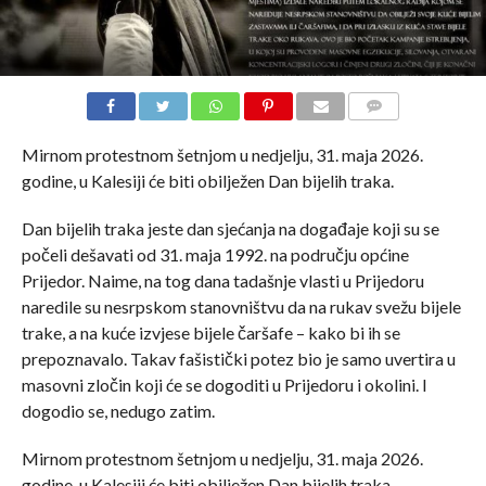
COMMENTS
Mirnom protestnom šetnjom u nedjelju, 31. maja 2026.
godine, u Kalesiji će biti obilježen Dan bijelih traka.
Dan bijelih traka jeste dan sjećanja na događaje koji su se
počeli dešavati od 31. maja 1992. na području općine
Prijedor. Naime, na tog dana tadašnje vlasti u Prijedoru
naredile su nesrpskom stanovništvu da na rukav svežu bijele
trake, a na kuće izvjese bijele čaršafe – kako bi ih se
prepoznavalo. Takav fašistički potez bio je samo uvertira u
masovni zločin koji će se dogoditi u Prijedoru i okolini. I
dogodio se, nedugo zatim.
Mirnom protestnom šetnjom u nedjelju, 31. maja 2026.
godine, u Kalesiji će biti obilježen Dan bijelih traka.