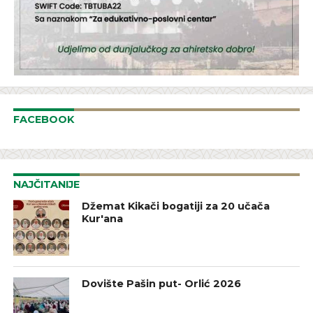
FACEBOOK
NAJČITANIJE
Džemat Kikači bogatiji za 20 učača
Kur'ana
Dovište Pašin put- Orlić 2026