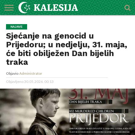
POČETNA
O
DŽEMATI
IMAMI
MEKTEBSKI
VIJESTI
HUTBE
NAJAVE
KALENDAR
KONTAKT
NAJAVE
MEDŽLISU
CENTAR
Sjećanje na genocid u
Prijedoru; u nedjelju, 31. maja,
će biti obilježen Dan bijelih
traka
Objavio
Administrator
Objavljeno
30.05.2026. 00:13