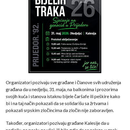
Organizatori pozivaju sve građane i članove svih udruženja
građana da u nedjelju, 31. maja, na balkonima i prozorima
svojih kuća i stanova istaknu bijele čaršafe ili peškire kako
bi i na taj način pokazali da se solidarišu sa žrtvama i
pokazali srpskim zločincima da zločin nije zaboravljen.
Također, organizatori pozivaju građane Kalesije da u
nedjelju, na poslu, na ulici, ili bilo gdje da se nalaze, u znak