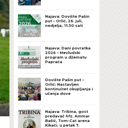
Najava: Dovište Pašin
put – Orlić, 26. juli,
nedjelja, 11:30 sati
Najava: Dani povratka
2026 – Mevludski
program u džematu
Papraća
Dovište Pašin put –
Orlić: Nastavljen
kontinuitet okupljanja i
učenja dove
Najava: Tribina, gost
predavač hfz. Ammar
Bašić, Tom-Cat arena
Kikači, u petak 7.