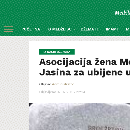
POČETNA
O MEDŽLISU
DŽEMATI
IMAMI
M
IZ NAŠIH DŽEMATA
Asocijacija žena Me
Jasina za ubijene 
Objavio
Administrator
Objavljeno
02.07.2018. 22:14