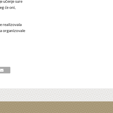
je učenje sure
eg će oni,
e realizovala
na organizovale