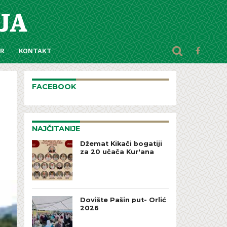
AR
KONTAKT
FACEBOOK
NAJČITANIJE
Džemat Kikači bogatiji
za 20 učača Kur'ana
Dovište Pašin put- Orlić
2026