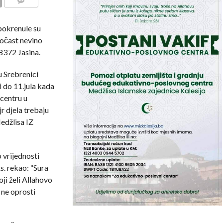
COMMENTS
pokrenule su
počast nevino
8372 Jasina.
u Srebrenici
i do 11.jula kada
centru u
r djela trebaju
edžlisa IZ
 vrijednosti
.s. rekao: “Sura
oji želi Allahovo
 ne oprosti