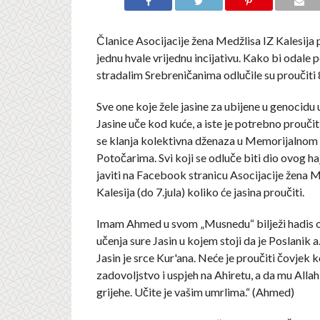
Članice Asocijacije žena Medžlisa IZ Kalesija 
jednu hvale vrijednu incijativu. Kako bi odale 
stradalim Srebreničanima odlučile su proučiti 
Sve one koje žele jasine za ubijene u genocidu 
Jasine uče kod kuće, a iste je potrebno proučit
se klanja kolektivna dženaza u Memorijalnom 
Potočarima. Svi koji se odluče biti dio ovog haj
javiti na Facebook stranicu Asocijacije žena M
Kalesija (do 7.jula) koliko će jasina proučiti.
Imam Ahmed u svom „Musnedu“ bilježi hadis o
učenja sure Jasin u kojem stoji da je Poslanik a
Jasin je srce Kur'ana. Neće je proučiti čovjek k
zadovoljstvo i uspjeh na Ahiretu, a da mu Allah
grijehe. Učite je vašim umrlima.“ (Ahmed)