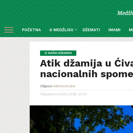
POČETNA
O MEDŽLISU
DŽEMATI
IMAMI
M
IZ NAŠIH DŽEMATA
Atik džamija u Ći
nacionalnih spome
Objavio
Administrator
Objavljeno
14.03.2018. 13:13