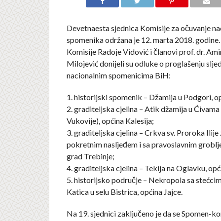
Devetnaesta sjednica Komisije za očuvanje na
spomenika održana je 12. marta 2018. godine.
Komisije Radoje Vidović i članovi prof. dr. Ami
Milojević donijeli su odluke o proglašenju slj
nacionalnim spomenicima BiH:
1. historijski spomenik – Džamija u Podgori, o
2. graditeljska cjelina – Atik džamija u Ćivama
Vukovije), općina Kalesija;
3. graditeljska cjelina – Crkva sv. Proroka Ilije
pokretnim nasljeđem i sa pravoslavnim groblj
grad Trebinje;
4. graditeljska cjelina – Tekija na Oglavku, opć
5. historijsko područje – Nekropola sa stećcim
Katica u selu Bistrica, općina Jajce.
Na 19. sjednici zaključeno je da se Spomen-k