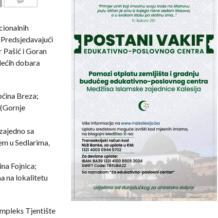
COMMENTS
cionalnih
 Predsjedavajući
r Pašić i Goran
edećih dobara
pćina Breza;
 (Gornje
 zajedno sa
em u Sedlarima,
ina Fojnica;
a na lokalitetu
ompleks Tjentište