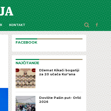
AR
KONTAKT
FACEBOOK
NAJČITANIJE
Džemat Kikači bogatiji
za 20 učača Kur'ana
Dovište Pašin put- Orlić
2026