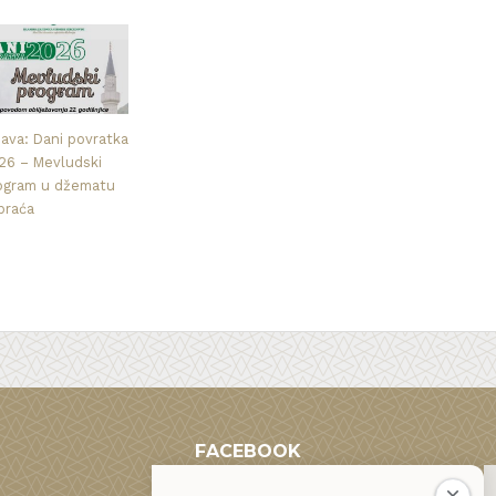
java: Dani povratka
26 – Mevludski
ogram u džematu
praća
FACEBOOK