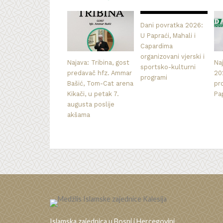
Dani povratka 2026:
U Papraći, Mahali i
Capardima
organizovani vjerski i
Najava: Tribina, gost
Na
sportsko-kulturni
predavač hfz. Ammar
20
programi
Bašić, Tom-Cat arena
pr
Kikači, u petak 7.
Pa
augusta poslije
akšama
Islamska zajednica u Bosni i Hercegovini