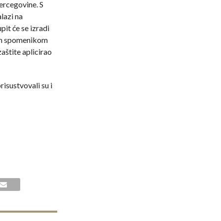
ercegovine. S
lazi na
pit će se izradi
im spomenikom
zaštite aplicirao
isustvovali su i