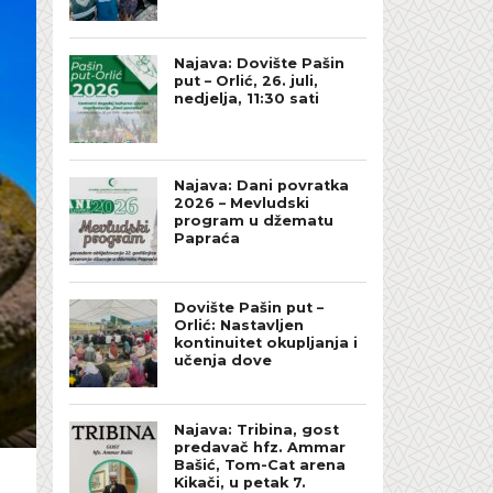
Najava: Dovište Pašin
put – Orlić, 26. juli,
nedjelja, 11:30 sati
Najava: Dani povratka
2026 – Mevludski
program u džematu
Papraća
Dovište Pašin put –
Orlić: Nastavljen
kontinuitet okupljanja i
učenja dove
Najava: Tribina, gost
predavač hfz. Ammar
Bašić, Tom-Cat arena
Kikači, u petak 7.