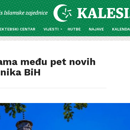
EKTEBSKI CENTAR
VIJESTI
HUTBE
NAJAVE
KALEND
vama među pet novih
nika BiH