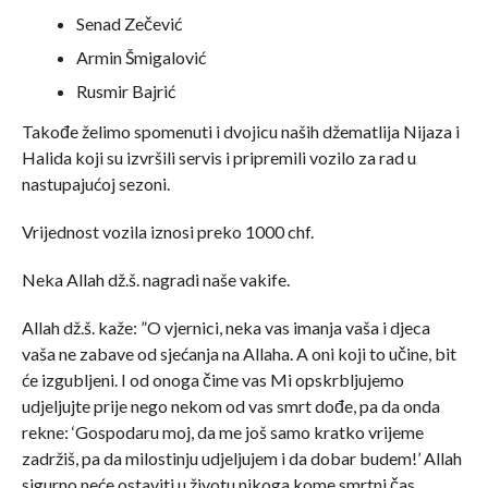
Senad Zečević
Armin Šmigalović
Rusmir Bajrić
Takođe želimo spomenuti i dvojicu naših džematlija Nijaza i
Halida koji su izvršili servis i pripremili vozilo za rad u
nastupajućoj sezoni.
Vrijednost vozila iznosi preko 1000 chf.
Neka Allah dž.š. nagradi naše vakife.
Allah dž.š. kaže: ”O vjernici, neka vas imanja vaša i djeca
vaša ne zabave od sjećanja na Allaha. A oni koji to učine, bit
će izgubljeni. I od onoga čime vas Mi opskrbljujemo
udjeljujte prije nego nekom od vas smrt dođe, pa da onda
rekne: ‘Gospodaru moj, da me još samo kratko vrijeme
zadržiš, pa da milostinju udjeljujem i da dobar budem!’ Allah
sigurno neće ostaviti u životu nikoga kome smrtni čas