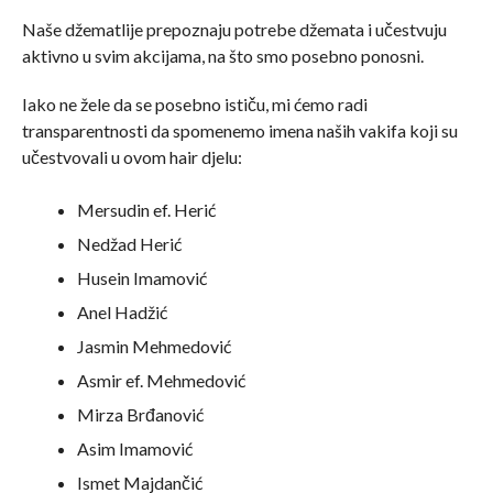
Naše džematlije prepoznaju potrebe džemata i učestvuju
aktivno u svim akcijama, na što smo posebno ponosni.
Iako ne žele da se posebno ističu, mi ćemo radi
transparentnosti da spomenemo imena naših vakifa koji su
učestvovali u ovom hair djelu:
Mersudin ef. Herić
Nedžad Herić
Husein Imamović
Anel Hadžić
Jasmin Mehmedović
Asmir ef. Mehmedović
Mirza Brđanović
Asim Imamović
Ismet Majdančić