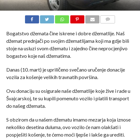
COMMENTS
Bogatstvo džemata čine iskrene i dobre džematlije. Naš
džemat prednjači po svojim džematlijama koji ma gdje bili
stoje na usluzi svom džematu i zajedno čine neprocjenjivo
bogastvo koje naš džematima.
Danas (10. mart) je upriličeno svečano uručenje donacije
vozila za košenje velikih travnatih površina.
Ovu donaciju su osigurale naše džematlije koje žive i rade u
Švajcarskoj, te su kupili pomenuto vozilo i platili transport
do našeg džemata.
S obzirom da u našem džematu imamo mezarja koja iznose
nekoliko desetina duluma, ovo vozilo će nam olakšati i
pospješiti košenje, te ćemo moći ljepše i lakše ga urediti.