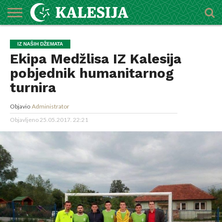
POČETNA
O
DŽEMATI
IMAMI
MEKTEBSKI
VIJESTI
HUTBE
NAJAVE
KALENDAR
KONTAKT
IZ NAŠIH DŽEMATA
MEDŽLISU
CENTAR
Ekipa Medžlisa IZ Kalesija
pobjednik humanitarnog
turnira
Objavio
Administrator
Objavljeno
25.05.2017. 22:21