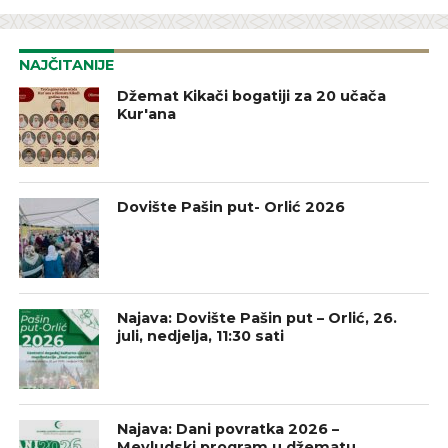
NAJČITANIJE
Džemat Kikači bogatiji za 20 učača
Kur'ana
Dovište Pašin put- Orlić 2026
Najava: Dovište Pašin put – Orlić, 26.
juli, nedjelja, 11:30 sati
Najava: Dani povratka 2026 –
Mevludski program u džematu