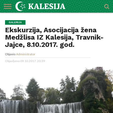
POČETNA
O
DŽEMATI
IMAMI
MEKTEBSKI
VIJESTI
HUTBE
NAJAVE
KALENDAR
KONTAKT
GALERIJA
MEDŽLISU
CENTAR
Ekskurzija, Asocijacija žena
Medžlisa IZ Kalesija, Travnik-
Jajce, 8.10.2017. god.
Objavio
Administrator
Objavljeno
09.10.2017. 20:39