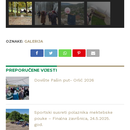
OZNAKE:
GALERIJA
PREPORUČENE VIJESTI
Dovište Pašin put- Orlić 2026
Sportski susreti polaznika mektebske
pouke – Finalna završnica, 24.5.2025.
god.