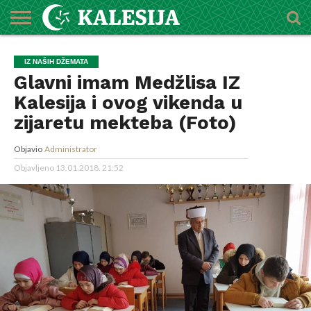
POČETNA
O
DŽEMATI
IMAMI
MEKTEBSKI
VIJESTI
HUTBE
NAJAVE
KALENDAR
KONTAKT
IZ NAŠIH DŽEMATA
MEDŽLISU
CENTAR
Glavni imam Medžlisa IZ
Kalesija i ovog vikenda u
zijaretu mekteba (Foto)
Objavio
Administrator
Objavljeno
13.01.2018. 21:52