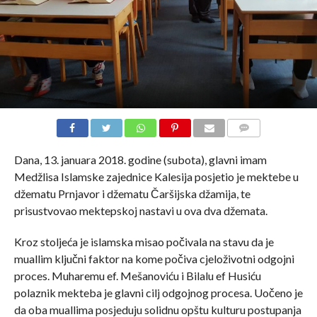
COMMENTS
Dana, 13. januara 2018. godine (subota), glavni imam
Medžlisa Islamske zajednice Kalesija posjetio je mektebe u
džematu Prnjavor i džematu Čaršijska džamija, te
prisustvovao mektepskoj nastavi u ova dva džemata.
Kroz stoljeća je islamska misao počivala na stavu da je
muallim ključni faktor na kome počiva cjeloživotni odgojni
proces. Muharemu ef. Mešanoviću i Bilalu ef Husiću
polaznik mekteba je glavni cilj odgojnog procesa. Uočeno je
da oba muallima posjeduju solidnu opštu kulturu postupanja