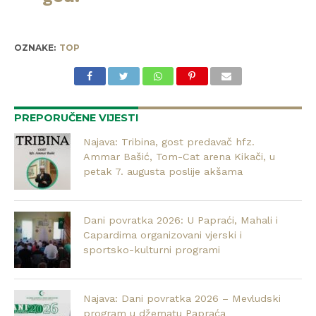
OZNAKE:
TOP
PREPORUČENE VIJESTI
Najava: Tribina, gost predavač hfz.
Ammar Bašić, Tom-Cat arena Kikači, u
petak 7. augusta poslije akšama
Dani povratka 2026: U Papraći, Mahali i
Capardima organizovani vjerski i
sportsko-kulturni programi
Najava: Dani povratka 2026 – Mevludski
program u džematu Papraća