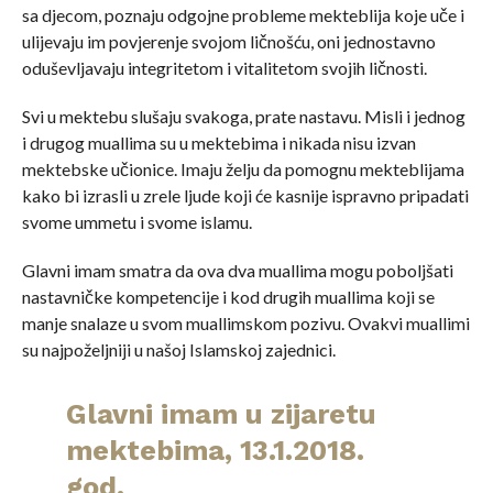
sa djecom, poznaju odgojne probleme mekteblija koje uče i
ulijevaju im povjerenje svojom ličnošću, oni jednostavno
oduševljavaju integritetom i vitalitetom svojih ličnosti.
Svi u mektebu slušaju svakoga, prate nastavu. Misli i jednog
i drugog muallima su u mektebima i nikada nisu izvan
mektebske učionice. Imaju želju da pomognu mekteblijama
kako bi izrasli u zrele ljude koji će kasnije ispravno pripadati
svome ummetu i svome islamu.
Glavni imam smatra da ova dva muallima mogu poboljšati
nastavničke kompetencije i kod drugih muallima koji se
manje snalaze u svom muallimskom pozivu. Ovakvi muallimi
su najpoželjniji u našoj Islamskoj zajednici.
Glavni imam u zijaretu
mektebima, 13.1.2018.
god.