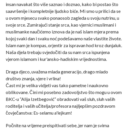
insan navakat što više saznao i doznao, kako bi postao što
saavršenije i kompletnije ljudsko biće. Mi smo u prilici da se
u ovom mjesecu svako ponaosob zagleda u svoju nutrinu, u
svoje srce. Zumirajući stanje srca, kao vjernici muslimani i
muslimanke naučićemo iznova da je naš islam mjera prema
kojoj svaki dan i svaku noć podešavamo naše vlastite živote.
Islam nam je kompas, orjentir za ispravan hod kroz dunjaluk.
Naša djela trebaju svjedočiti da su nam srca ispunjena
vjerom islamom i kur'ansko-hadiskim vrijednostima.
Draga djeco, uvažena mlada generacijo, drago mlado
društvo znanja, vjere i vrlina!
Čast mi je velika vidjeti vas tako pametne i naukovno
oblikovane. Čini mi posebno zadovoljstvo što mogu u ovom
BKC-u “Alija Izetbegović” obradovati vaš sluh, sluh vaših
roditelja i vaših učitelja/profesora najljepšim pozdravom
čovječanstva: Es-selamu a'lejkum!
Počnite na vrijeme preispitivati sebe, jer nam je svima