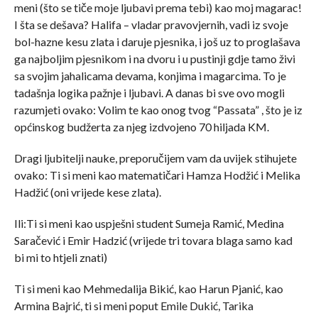
meni (što se tiče moje ljubavi prema tebi) kao moj magarac!
I šta se dešava? Halifa – vladar pravovjernih, vadi iz svoje
bol-hazne kesu zlata i daruje pjesnika, i još uz to proglašava
ga najboljim pjesnikom i na dvoru i u pustinji gdje tamo živi
sa svojim jahalicama devama, konjima i magarcima. To je
tadašnja logika pažnje i ljubavi. A danas bi sve ovo mogli
razumjeti ovako: Volim te kao onog tvog “Passata” , što je iz
općinskog budžerta za njeg izdvojeno 70 hiljada KM.
Dragi ljubitelji nauke, preporučijem vam da uvijek stihujete
ovako: Ti si meni kao matematičari Hamza Hodžić i Melika
Hadžić (oni vrijede kese zlata).
Ili:Ti si meni kao uspješni student Sumeja Ramić, Medina
Saračević i Emir Hadzić (vrijede tri tovara blaga samo kad
bi mi to htjeli znati)
Ti si meni kao Mehmedalija Bikić, kao Harun Pjanić, kao
Armina Bajrić, ti si meni poput Emile Dukić, Tarika