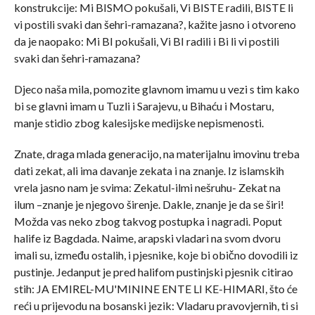
konstrukcije: Mi BISMO pokušali, Vi BISTE radili, BISTE li
vi postili svaki dan šehri-ramazana?, kažite jasno i otvoreno
da je naopako: Mi BI pokušali, Vi BI radili i Bi li vi postili
svaki dan šehri-ramazana?
Djeco naša mila, pomozite glavnom imamu u vezi s tim kako
bi se glavni imam u Tuzli i Sarajevu, u Bihaću i Mostaru,
manje stidio zbog kalesijske medijske nepismenosti.
Znate, draga mlada generacijo, na materijalnu imovinu treba
dati zekat, ali ima davanje zekata i na znanje. Iz islamskih
vrela jasno nam je svima: Zekatul-ilmi nešruhu- Zekat na
ilum –znanje je njegovo širenje. Dakle, znanje je da se širi!
Možda vas neko zbog takvog postupka i nagradi. Poput
halife iz Bagdada. Naime, arapski vladari na svom dvoru
imali su, između ostalih, i pjesnike, koje bi obično dovodili iz
pustinje. Jedanput je pred halifom pustinjski pjesnik citirao
stih: JA EMIREL-MU'MININE ENTE LI KE-HIMARI, što će
reći u prijevodu na bosanski jezik: Vladaru pravovjernih, ti si