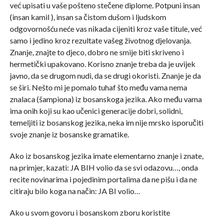
već upisati u vaše pošteno stečene diplome. Potpuni insan
(insan kamil ), insan sa čistom dušom i ljudskom
odgovornošću neće vas nikada cijeniti kroz vaše titule, već
samo i jedino kroz rezultate vašeg životnog djelovanja.
Znanje, znajte to djeco, dobro ne smije biti skriveno i
hermetički upakovano. Korisno znanje treba da je uvijek
javno, da se drugom nudi, da se drugi okoristi. Znanje je da
se širi. Nešto mi je pomalo tuhaf što među vama nema
znalaca (šampiona) iz bosanskoga jezika. Ako među vama
ima onih koji su kao učenici generacije dobri, solidni,
temeljiti iz bosanskog jezika, neka im nije mrsko isporučiti
svoje znanje iz bosanske gramatike.
Ako iz bosanskog jezika imate elementarno znanje i znate,
na primjer, kazati: JA BIH volio da se svi odazovu…, onda
recite novinarima i pojedinim portalima da ne pišu i da ne
citiraju bilo koga na način: JA BI volio…
Ako u svom govoru i bosanskom zboru koristite