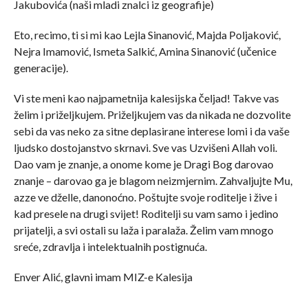
Jakubovića (naši mladi znalci iz geografije)
Eto, recimo, ti si mi kao Lejla Sinanović, Majda Poljaković,
Nejra Imamović, Ismeta Salkić, Amina Sinanović (učenice
generacije).
Vi ste meni kao najpametnija kalesijska čeljad! Takve vas
želim i priželjkujem. Priželjkujem vas da nikada ne dozvolite
sebi da vas neko za sitne deplasirane interese lomi i da vaše
ljudsko dostojanstvo skrnavi. Sve vas Uzvišeni Allah voli.
Dao vam je znanje, a onome kome je Dragi Bog darovao
znanje – darovao ga je blagom neizmjernim. Zahvaljujte Mu,
azze ve dželle, danonoćno. Poštujte svoje roditelje i žive i
kad presele na drugi svijet! Roditelji su vam samo i jedino
prijatelji, a svi ostali su laža i paralaža. Želim vam mnogo
sreće, zdravlja i intelektualnih postignuća.
Enver Alić, glavni imam MIZ-e Kalesija