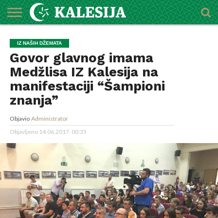
POČETNA
O
DŽEMATI
IMAMI
MEKTEBSKI
VIJESTI
HUTBE
NAJAVE
KALENDAR
KONTAKT
IZ NAŠIH DŽEMATA
MEDŽLISU
CENTAR
Govor glavnog imama
Medžlisa IZ Kalesija na
manifestaciji “Šampioni
znanja”
Objavio
Administrator
Objavljeno
14.06.2017. 00:35