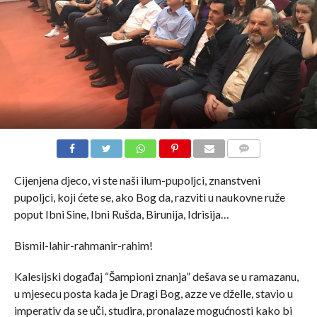
COMMENTS
Cijenjena djeco, vi ste naši ilum-pupoljci, znanstveni
pupoljci, koji ćete se, ako Bog da, razviti u naukovne ruže
poput Ibni Sine, Ibni Rušda, Birunija, Idrisija…
Bismil-lahir-rahmanir-rahim!
Kalesijski događaj “Šampioni znanja” dešava se u ramazanu,
u mjesecu posta kada je Dragi Bog, azze ve dželle, stavio u
imperativ da se uči, studira, pronalaze mogućnosti kako bi