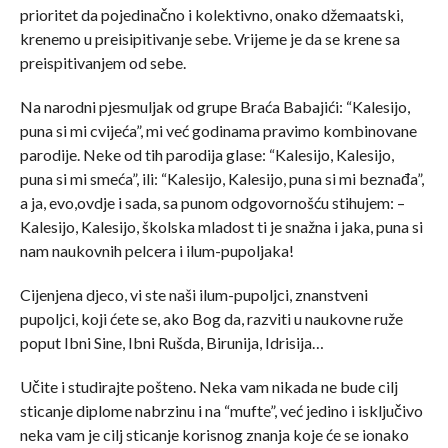
prioritet da pojedinačno i kolektivno, onako džemaatski,
krenemo u preisipitivanje sebe. Vrijeme je da se krene sa
preispitivanjem od sebe.
Na narodni pjesmuljak od grupe Braća Babajići: “Kalesijo,
puna si mi cvijeća”, mi već godinama pravimo kombinovane
parodije. Neke od tih parodija glase: “Kalesijo, Kalesijo,
puna si mi smeća”, ili: “Kalesijo, Kalesijo, puna si mi beznađa”,
a ja, evo,ovdje i sada, sa punom odgovornošću stihujem: –
Kalesijo, Kalesijo, školska mladost ti je snažna i jaka, puna si
nam naukovnih pelcera i ilum-pupoljaka!
Cijenjena djeco, vi ste naši ilum-pupoljci, znanstveni
pupoljci, koji ćete se, ako Bog da, razviti u naukovne ruže
poput Ibni Sine, Ibni Rušda, Birunija, Idrisija…
Učite i studirajte pošteno. Neka vam nikada ne bude cilj
sticanje diplome nabrzinu i na “mufte”, već jedino i isključivo
neka vam je cilj sticanje korisnog znanja koje će se ionako