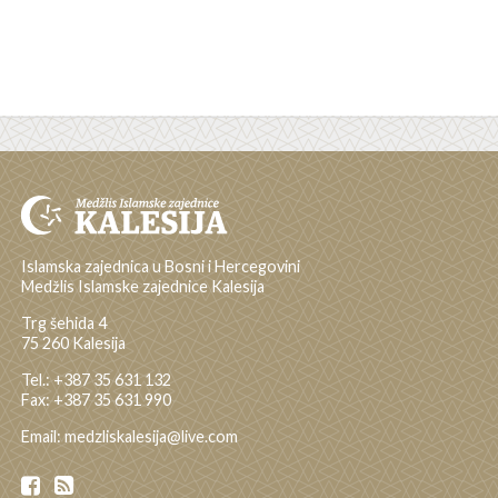
Islamska zajednica u Bosni i Hercegovini
Medžlis Islamske zajednice Kalesija
Trg šehida 4
75 260 Kalesija
Tel.: +387 35 631 132
Fax: +387 35 631 990
Email: medzliskalesija@live.com