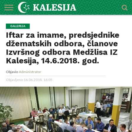
POČETNA
O
DŽEMATI
IMAMI
MEKTEBSKI
VIJESTI
HUTBE
NAJAVE
KALENDAR
KONTAKT
GALERIJA
MEDŽLISU
CENTAR
Iftar za imame, predsjednike
džematskih odbora, članove
Izvršnog odbora Medžlisa IZ
Kalesija, 14.6.2018. god.
Objavio
Administrator
Objavljeno
16.06.2018. 16:05