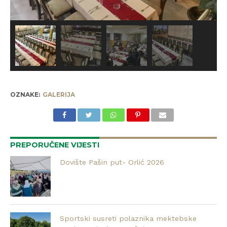
OZNAKE:
GALERIJA
PREPORUČENE VIJESTI
Dovište Pašin put- Orlić 2026
Sportski susreti polaznika mektebske