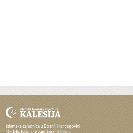
Islamska zajednica u Bosni i Hercegovini
Medžlis Islamske zajednice Kalesija