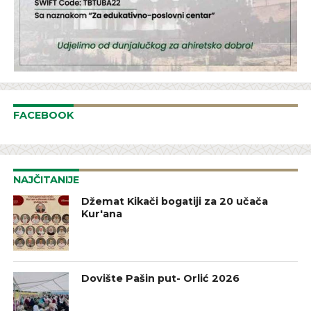
FACEBOOK
NAJČITANIJE
Džemat Kikači bogatiji za 20 učača
Kur'ana
Dovište Pašin put- Orlić 2026