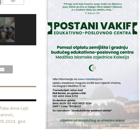
COMMENTS
iska dova Lejli
nanović,
.10.2024. god.