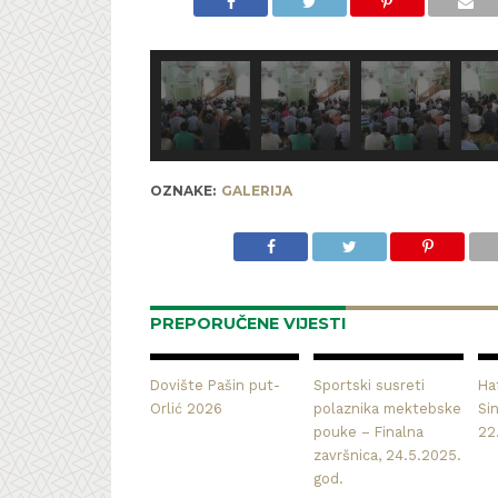
OZNAKE:
GALERIJA
PREPORUČENE VIJESTI
Dovište Pašin put-
Sportski susreti
Haf
Orlić 2026
polaznika mektebske
Si
pouke – Finalna
22
završnica, 24.5.2025.
god.