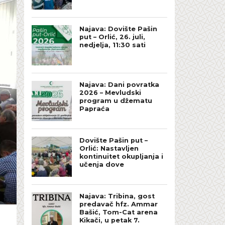
Najava: Dovište Pašin
put – Orlić, 26. juli,
nedjelja, 11:30 sati
Najava: Dani povratka
2026 – Mevludski
program u džematu
Papraća
Dovište Pašin put –
Orlić: Nastavljen
kontinuitet okupljanja i
učenja dove
Najava: Tribina, gost
predavač hfz. Ammar
Bašić, Tom-Cat arena
Kikači, u petak 7.