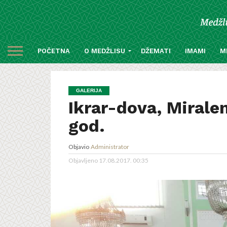
POČETNA
O MEDŽLISU
DŽEMATI
IMAMI
M
GALERIJA
Ikrar-dova, Miralem
god.
Objavio
Administrator
Objavljeno
17.08.2017. 00:35