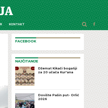
AR
KONTAKT
FACEBOOK
NAJČITANIJE
Džemat Kikači bogatiji
za 20 učača Kur'ana
Dovište Pašin put- Orlić
2026