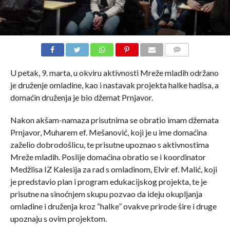
COMMENTS
U petak, 9. marta, u okviru aktivnosti Mreže mladih održano
je druženje omladine, kao i nastavak projekta halke hadisa, a
domaćin druženja je bio džemat Prnjavor.
Nakon akšam-namaza prisutnima se obratio imam džemata
Prnjavor, Muharem ef. Mešanović, koji je u ime domaćina
zaželio dobrodošlicu, te prisutne upoznao s aktivnostima
Mreže mladih. Poslije domaćina obratio se i koordinator
Medžlisa IZ Kalesija za rad s omladinom, Elvir ef. Malić, koji
je predstavio plan i program edukacijskog projekta, te je
prisutne na sinoćnjem skupu pozvao da ideju okupljanja
omladine i druženja kroz “halke” ovakve prirode šire i druge
upoznaju s ovim projektom.