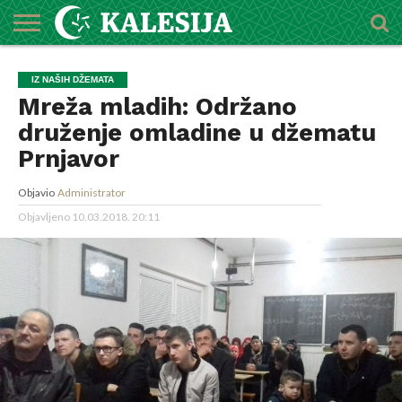
POČETNA
O
DŽEMATI
IMAMI
MEKTEBSKI
VIJESTI
HUTBE
NAJAVE
KALENDAR
KONTAKT
IZ NAŠIH DŽEMATA
MEDŽLISU
CENTAR
Mreža mladih: Održano
druženje omladine u džematu
Prnjavor
Objavio
Administrator
Objavljeno
10.03.2018. 20:11