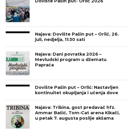
Dovište Pašin put- Orlić 2026
Najava: Dovište Pašin put – Orlić, 26.
juli, nedjelja, 11:30 sati
Najava: Dani povratka 2026 –
Mevludski program u džematu
Papraća
Dovište Pašin put – Orlić: Nastavljen
kontinuitet okupljanja i učenja dove
Najava: Tribina, gost predavač hfz.
Ammar Bašić, Tom-Cat arena Kikači,
u petak 7. augusta poslije akšama