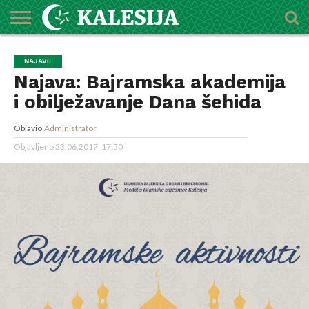
POČETNA
O
DŽEMATI
IMAMI
MEKTEBSKI
VIJESTI
HUTBE
NAJAVE
KALENDAR
KONTAKT
NAJAVE
MEDŽLISU
CENTAR
Najava: Bajramska akademija
i obilježavanje Dana šehida
Objavio
Administrator
Objavljeno
23.06.2017. 17:50