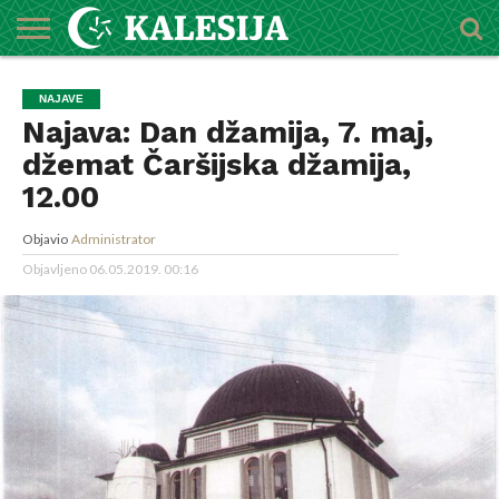
POČETNA
O
DŽEMATI
IMAMI
MEKTEBSKI
VIJESTI
HUTBE
NAJAVE
KALENDAR
KONTAKT
NAJAVE
MEDŽLISU
CENTAR
Najava: Dan džamija, 7. maj,
džemat Čaršijska džamija,
12.00
Objavio
Administrator
Objavljeno
06.05.2019. 00:16