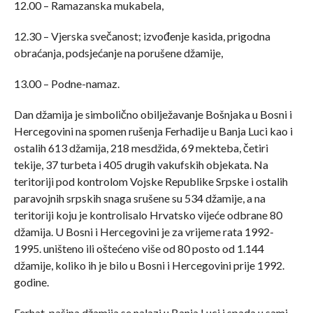
12.00 – Ramazanska mukabela,
12.30 – Vjerska svečanost; izvođenje kasida, prigodna
obraćanja, podsjećanje na porušene džamije,
13.00 – Podne-namaz.
Dan džamija je simbolično obilježavanje Bošnjaka u Bosni i
Hercegovini na spomen rušenja Ferhadije u Banja Luci kao i
ostalih 613 džamija, 218 mesdžida, 69 mekteba, četiri
tekije, 37 turbeta i 405 drugih vakufskih objekata. Na
teritoriji pod kontrolom Vojske Republike Srpske i ostalih
paravojnih srpskih snaga srušene su 534 džamije, a na
teritoriji koju je kontrolisalo Hrvatsko vijeće odbrane 80
džamija. U Bosni i Hercegovini je za vrijeme rata 1992-
1995. uništeno ili oštećeno više od 80 posto od 1.144
džamije, koliko ih je bilo u Bosni i Hercegovini prije 1992.
godine.
Ferhat-pašina džamija se nalazi u Banja Luci i spada u sami