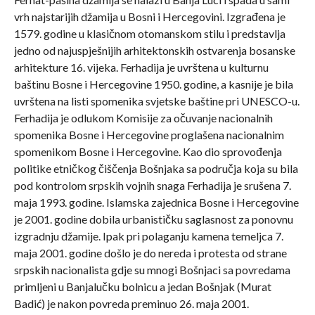
vrh najstarijih džamija u Bosni i Hercegovini. Izgrađena je
1579. godine u klasičnom otomanskom stilu i predstavlja
jedno od najuspješnijih arhitektonskih ostvarenja bosanske
arhitekture 16. vijeka. Ferhadija je uvrštena u kulturnu
baštinu Bosne i Hercegovine 1950. godine, a kasnije je bila
uvrštena na listi spomenika svjetske baštine pri UNESCO-u.
Ferhadija je odlukom Komisije za očuvanje nacionalnih
spomenika Bosne i Hercegovine proglašena nacionalnim
spomenikom Bosne i Hercegovine. Kao dio sprovođenja
politike etničkog čiščenja Bošnjaka sa područja koja su bila
pod kontrolom srpskih vojnih snaga Ferhadija je srušena 7.
maja 1993. godine. Islamska zajednica Bosne i Hercegovine
je 2001. godine dobila urbanističku saglasnost za ponovnu
izgradnju džamije. Ipak pri polaganju kamena temeljca 7.
maja 2001. godine došlo je do nereda i protesta od strane
srpskih nacionalista gdje su mnogi Bošnjaci sa povredama
primljeni u Banjalučku bolnicu a jedan Bošnjak (Murat
Badić) je nakon povreda preminuo 26. maja 2001.