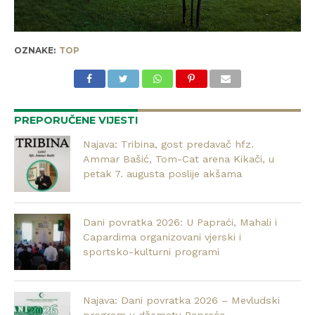
OZNAKE:
TOP
PREPORUČENE VIJESTI
Najava: Tribina, gost predavač hfz.
Ammar Bašić, Tom-Cat arena Kikači, u
petak 7. augusta poslije akšama
Dani povratka 2026: U Papraći, Mahali i
Capardima organizovani vjerski i
sportsko-kulturni programi
Najava: Dani povratka 2026 – Mevludski
program u džematu Papraća