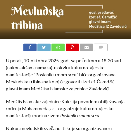
COMMENTS
U petak, 10. oktobra 2025. god., sa početkom u 18:30 sati
(nakon akšam-namaza), u okviru kulturno-vjerske
manifestacije “Poslanik u mom srcu” biće organizovana
Mevludska tribina na kojoj će govoriti Izet ef. Čamdžić,
glavni imam Medžlisa Islamske zajednice Zavidovići.
Medžlis Islamske zajednice Kalesija povodom obilježavanja
rođenja Muhammeda, a.s., organizuje kulturno-vjersku
manifestaciju pod nazivom
Poslanik u mom srcu.
Nakon mevludskih svečanosti koje su organizovane u