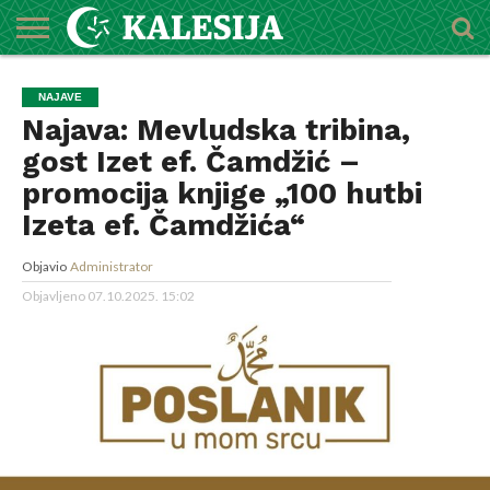
POČETNA
O
DŽEMATI
IMAMI
MEKTEBSKI
VIJESTI
HUTBE
NAJAVE
KALENDAR
KONTAKT
NAJAVE
MEDŽLISU
CENTAR
Najava: Mevludska tribina,
gost Izet ef. Čamdžić –
promocija knjige „100 hutbi
Izeta ef. Čamdžića“
Objavio
Administrator
Objavljeno
07.10.2025. 15:02