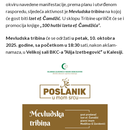
okviru navedene manifestacije, prema planu i utvrđenom
rasporedu, sljedeća aktivnost je
Mevludska tribina
na kojoj
će gost biti
Izet ef. Čamdžić.
U sklopu Tribine upriličit će se i
promocija knjige
„100 hutbi Izeta ef. Čamdžića“.
Mevludska tribina
će se održati
u petak, 10. oktobra
2025. godine, sa početkom u 18:30
sati, nakon akšam-
namaza, u
Velikoj sali BKC-a “Alija Izetbegović” u Kalesiji.