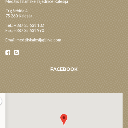
Medžlis Islamske zajednice Kalesija
Trg šehida 4
75 260 Kalesija
Tel.: +387 35 631 132
Fax: +387 35 631 990
Email: medzliskalesija@live.com
FACEBOOK