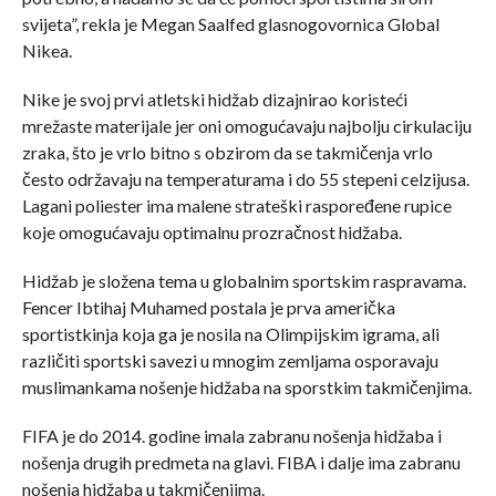
svijeta”, rekla je Megan Saalfed glasnogovornica Global
Nikea.
Nike je svoj prvi atletski hidžab dizajnirao koristeći
mrežaste materijale jer oni omogućavaju najbolju cirkulaciju
zraka, što je vrlo bitno s obzirom da se takmičenja vrlo
često održavaju na temperaturama i do 55 stepeni celzijusa.
Lagani poliester ima malene strateški raspoređene rupice
koje omogućavaju optimalnu prozračnost hidžaba.
Hidžab je složena tema u globalnim sportskim raspravama.
Fencer Ibtihaj Muhamed postala je prva američka
sportistkinja koja ga je nosila na Olimpijskim igrama, ali
različiti sportski savezi u mnogim zemljama osporavaju
muslimankama nošenje hidžaba na sporstkim takmičenjima.
FIFA je do 2014. godine imala zabranu nošenja hidžaba i
nošenja drugih predmeta na glavi. FIBA i dalje ima zabranu
nošenja hidžaba u takmičenjima.