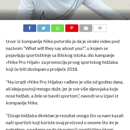
COMMENTS
Izvor iz kompanije Nike potvrdio je da je viralni video pod
nazivom “What will they say about you?”, u kojem se
pojavljuju sportistkinje sa Bliskog istoka, dio kampanje
«Nike Pro Hijab» za promociju prvog sportskog hidžaba
koji će biti dostupan u proljeće 2018.
“Na izradi «Nike Pro Hijaba» rađeno je više od godinu dana,
ali ideja postoji mnogo duže, jer je sve više djevojaka koje
nose hidžab, a žele se baviti sportom.”, navodi se u izjavi iz
kompanije Nike.
“Dizajn hidžaba direktan je rezultat onoga što su nam kazali
naši sportisti koji koriste ovaj proizvod o onome što im je
potrebno, a nadamo se da će pomoći sportistima širom