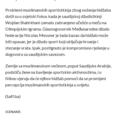
Problemi muslimanskih sportistkinja zbog nošenja hidžaba
došli su u svjetski fokus kada je saudijskoj džudistkinji
Wojdan Shahrkhani zamalo zabranjeno učešće u meču na
Olimpijskim igrama. Glasnogovornik Međunarodne džudo
federacije Nicolas Messner je tada kazao da hidžab može
biti opasan, jer je džudo sport koji uključuje hrvanje i
stezanje vrata. Ipak, postignuto je kompromisno rješenje u
dogovoru sa saudijskim savezom.
Zemlje sa muslimanskom većinom, poput Saudijske Arabije,
podstiču žene na bavljenje sportskim aktivnostima, i u
Nikeu vjeruju da će njihov hidžab pomoći da se promijeni
percepcija muslimanskih sportistkinja u svijetu.
(Saff.ba)
OZNAKE: