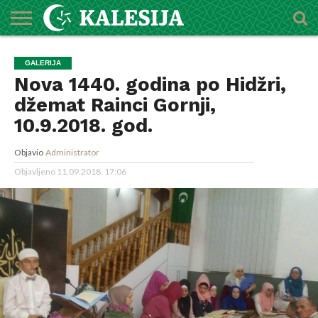
POČETNA
O
DŽEMATI
IMAMI
MEKTEBSKI
VIJESTI
HUTBE
NAJAVE
KALENDAR
KONTAKT
GALERIJA
MEDŽLISU
CENTAR
Nova 1440. godina po Hidžri,
džemat Rainci Gornji,
10.9.2018. god.
Objavio
Administrator
Objavljeno
11.09.2018. 17:06