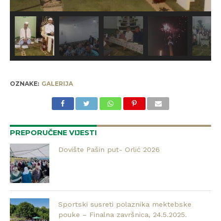
OZNAKE:
GALERIJA
PREPORUČENE VIJESTI
Dovište Pašin put- Orlić 2026
Sportski susreti polaznika mektebske
pouke – Finalna završnica, 24.5.2025.