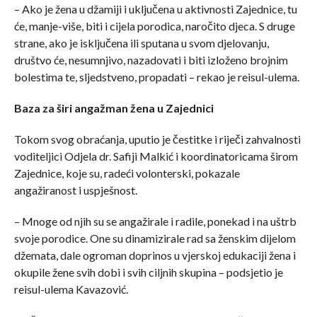
– Ako je žena u džamiji i uključena u aktivnosti Zajednice, tu
će, manje-više, biti i cijela porodica, naročito djeca. S druge
strane, ako je isključena ili sputana u svom djelovanju,
društvo će, nesumnjivo, nazadovati i biti izloženo brojnim
bolestima te, sljedstveno, propadati – rekao je reisul-ulema.
Baza za širi angažman žena u Zajednici
Tokom svog obraćanja, uputio je čestitke i riječi zahvalnosti
voditeljici Odjela dr. Safiji Malkić i koordinatoricama širom
Zajednice, koje su, radeći volonterski, pokazale
angažiranost i uspješnost.
– Mnoge od njih su se angažirale i radile, ponekad i na uštrb
svoje porodice. One su dinamizirale rad sa ženskim dijelom
džemata, dale ogroman doprinos u vjerskoj edukaciji žena i
okupile žene svih dobi i svih ciljnih skupina – podsjetio je
reisul-ulema Kavazović.