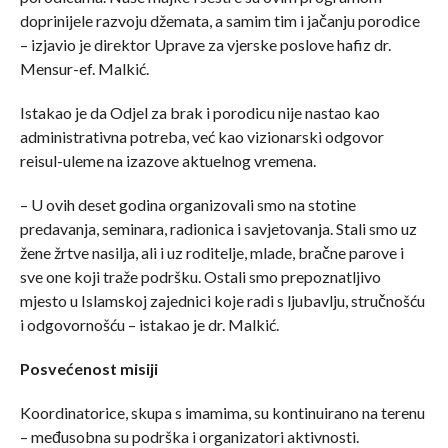
doprinijele razvoju džemata, a samim tim i jačanju porodice
– izjavio je direktor Uprave za vjerske poslove hafiz dr.
Mensur-ef. Malkić.
Istakao je da Odjel za brak i porodicu nije nastao kao
administrativna potreba, već kao vizionarski odgovor
reisul-uleme na izazove aktuelnog vremena.
– U ovih deset godina organizovali smo na stotine
predavanja, seminara, radionica i savjetovanja. Stali smo uz
žene žrtve nasilja, ali i uz roditelje, mlade, bračne parove i
sve one koji traže podršku. Ostali smo prepoznatljivo
mjesto u Islamskoj zajednici koje radi s ljubavlju, stručnošću
i odgovornošću – istakao je dr. Malkić.
Posvećenost misiji
Koordinatorice, skupa s imamima, su kontinuirano na terenu
– međusobna su podrška i organizatori aktivnosti.