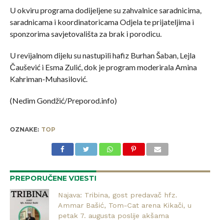
U okviru programa dodijeljene su zahvalnice saradnicima,
saradnicama i koordinatoricama Odjela te prijateljima i
sponzorima savjetovališta za brak i porodicu.
U revijalnom dijelu su nastupili hafiz Burhan Šaban, Lejla
Čaušević i Esma Zulić, dok je program moderirala Amina
Kahriman-Muhasilović.
(Nedim Gondžić/Preporod.info)
OZNAKE:
TOP
PREPORUČENE VIJESTI
Najava: Tribina, gost predavač hfz.
Ammar Bašić, Tom-Cat arena Kikači, u
petak 7. augusta poslije akšama