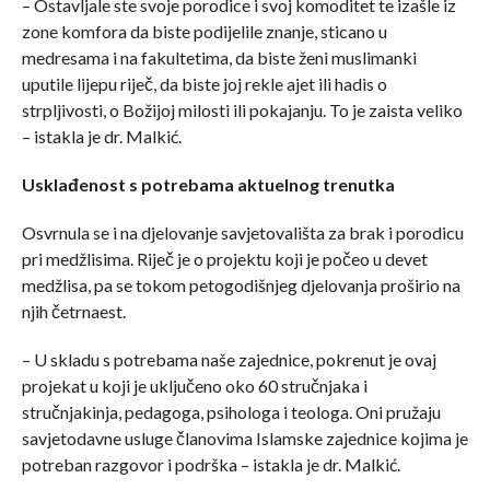
– Ostavljale ste svoje porodice i svoj komoditet te izašle iz
zone komfora da biste podijelile znanje, sticano u
medresama i na fakultetima, da biste ženi muslimanki
uputile lijepu riječ, da biste joj rekle ajet ili hadis o
strpljivosti, o Božijoj milosti ili pokajanju. To je zaista veliko
– istakla je dr. Malkić.
Usklađenost s potrebama aktuelnog trenutka
Osvrnula se i na djelovanje savjetovališta za brak i porodicu
pri medžlisima. Riječ je o projektu koji je počeo u devet
medžlisa, pa se tokom petogodišnjeg djelovanja proširio na
njih četrnaest.
– U skladu s potrebama naše zajednice, pokrenut je ovaj
projekat u koji je uključeno oko 60 stručnjaka i
stručnjakinja, pedagoga, psihologa i teologa. Oni pružaju
savjetodavne usluge članovima Islamske zajednice kojima je
potreban razgovor i podrška – istakla je dr. Malkić.