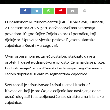
COMMENTS
U Bosanskom kulturnom centru (BKC) u Sarajevu, u subotu,
21. spetembra 2025. god., održana svečana akademija
povodom 10. godišnjice Odjela za brak i porodicu, koji
djeluje pri Upravi za vjerske poslove Rijaseta Islamske
zajednice u Bosni i Hercegovini.
Ovim programom je, između ostalog, istaknuto da je u
proteklih deset godina otvoren prostor ženama da se izraze,
budu aktivnije članice džemata te da svojim angažmanom i
radom doprinesu u važnim segmentima Zajednice.
Svečanosti je prisustvovao i reisul-ulema Husein-ef.
Kavazović, koji je rad Odjela ocijenio kao nastojanje da se
osnaži uloga ali i zastupljenost žena u strukturama Islamske
zajednice.