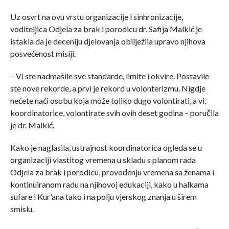
Uz osvrt na ovu vrstu organizacije i sinhronizacije,
voditeljica Odjela za brak i porodicu dr. Safija Malkić je
istakla da je deceniju djelovanja obilježila upravo njihova
posvećenost misiji.
– Vi ste nadmašile sve standarde, limite i okvire. Postavile
ste nove rekorde, a prvi je rekord u volonterizmu. Nigdje
nećete naći osobu koja može toliko dugo volontirati, a vi,
koordinatorice, volontirate svih ovih deset godina – poručila
je dr. Malkić.
Kako je naglasila, ustrajnost koordinatorica ogleda se u
organizaciji vlastitog vremena u skladu s planom rada
Odjela za brak i porodicu, provođenju vremena sa ženama i
kontinuiranom radu na njihovoj edukaciji, kako u halkama
sufare i Kur'ana tako i na polju vjerskog znanja u širem
smislu.