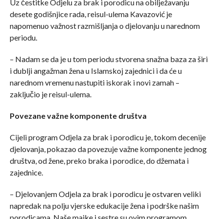
Uz čestitke Odjelu za brak i porodicu na obilježavanju
desete godišnjice rada, reisul-ulema Kavazović je
napomenuo važnost razmišljanja o djelovanju u narednom
periodu.
– Nadam se da je u tom periodu stvorena snažna baza za širi
i dublji angažman žena u Islamskoj zajednici i da će u
narednom vremenu nastupiti iskorak i novi zamah –
zaključio je reisul-ulema.
Povezane važne komponente društva
Cijeli program Odjela za brak i porodicu je, tokom decenije
djelovanja, pokazao da povezuje važne komponente jednog
društva, od žene, preko braka i porodice, do džemata i
zajednice.
– Djelovanjem Odjela za brak i porodicu je ostvaren veliki
napredak na polju vjerske edukacije žena i podrške našim
porodicama. Naše majke i sestre su ovim programom