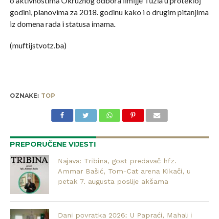
o aktivnostima Okružnog odbora ilmijje Tuzla u protekloj
godini, planovima za 2018. godinu kako i o drugim pitanjima
iz domena rada i statusa imama.
(muftijstvotz.ba)
OZNAKE:
TOP
PREPORUČENE VIJESTI
Najava: Tribina, gost predavač hfz.
Ammar Bašić, Tom-Cat arena Kikači, u
petak 7. augusta poslije akšama
Dani povratka 2026: U Papraći, Mahali i