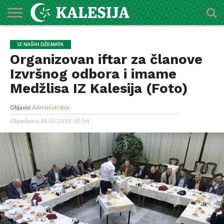
POČETNA
O
DŽEMATI
IMAMI
MEKTEBSKI
VIJESTI
HUTBE
NAJAVE
KALENDAR
KONTAKT
IZ NAŠIH DŽEMATA
MEDŽLISU
CENTAR
Organizovan iftar za članove
Izvršnog odbora i imame
Medžlisa IZ Kalesija (Foto)
Objavio
Administrator
Objavljeno
18.05.2019. 02:54