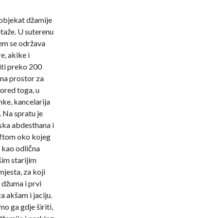
 objekat džamije
taže. U suterenu
jem se održava
, akike i
iti preko 200
ma prostor za
ored toga, u
nke, kancelarija
 Na spratu je
nska abdesthana i
iftom oko kojeg
 kao odlična
šim starijim
jesta, za koji
a džuma i prvi
a akšam i jaciju.
o ga gdje širiti,