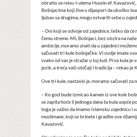
obratio se reisu-l-ulema Husein ef. Kavazović,
Bošnjacima koji žive u dijaspori da ukoliko budu
ljubav sa drugima, mogu ostvariti sebe u zajedn
– Oni koji se odvoje od zajednice, teško da će 
čemu streme. Mi, Bošnjaci, bez obzira na naš
ambicije, moramo znati da u zajednici možemo 
sačuvati tri kule bošnjačke. Vi ovdje imate svoje
svako od vas je stražar u toj kuli. Prva kula je 
jezik, a treća vaši običaji i tradicija – rekao je
Ove tri kule, nastavio je, moramo sačuvati za n
– Ko god bude izmicao kamen iz ove kule bošn
se zapita hoće li jednoga dana ta kula uopće p
toga je važno da imamo Islamsku zajednicu i 
muslimane, koji se brinete i gradite ove džamij
Kavazović.