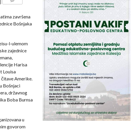
COMMENTS
satima završena
jednice Bošnjaka
reisu-l-ulemom
ske zajednice
Ćemana,
encije Harisa
St Louisa
iz čitave Amerike.
ju Bošnjaci
gera, državnog
nika Boba Burnsa
rganizovana u
dnim govorom