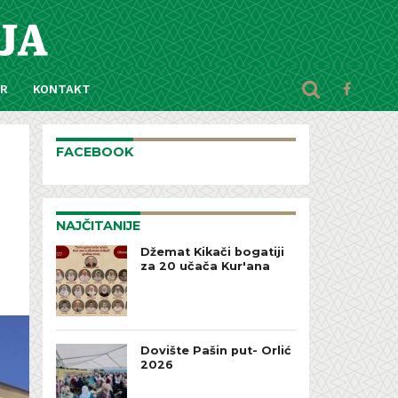
AR
KONTAKT
FACEBOOK
NAJČITANIJE
Džemat Kikači bogatiji
za 20 učača Kur'ana
Dovište Pašin put- Orlić
2026