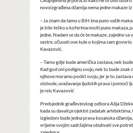
Okupljenima je poručio kako ne bi bilo dobro
novoizgrađena džamija nema jedne makaze iz 
– Ja znam da tamo u BiH ima puno vaših makaza
je bilo teško u koferima nositi puno makaza, p
jedne. Nadam se da će te makaze, zajedno sa v
sestre, očuvati ove kule o kojima sam govorio 
Kavazović.
– Tamo gdje bude američka zastava, nek bude 
Kad god oni podignu svoju, nek to bude znak d
njihove moramo podići svoju, jer je to zastava 
slobode, uvažavanja ljudskih prava i pomoći lj
je reis Kavazović
Predsjednik građevinskog odbora Alija Džekić
kada su davali projektni zadatak arhitektima, t
izgledom bude jedna prava bosanska džamija, a
vrijeme svojim sadržajima obuhvati sve potre
zajednice.