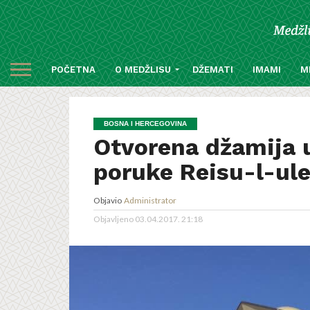
POČETNA
O MEDŽLISU
DŽEMATI
IMAMI
M
BOSNA I HERCEGOVINA
Otvorena džamija u
poruke Reisu-l-ul
Objavio
Administrator
Objavljeno
03.04.2017. 21:18