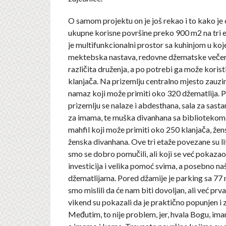
O samom projektu on je još rekao i to kako je
ukupne korisne površine preko 900 m2 na tri e
je multifunkcionalni prostor sa kuhinjom u ko
mektebska nastava, redovne džematske večere
različita druženja, a po potrebi ga može korist
klanjača. Na prizemlju centralno mjesto zauzi
namaz koji može primiti oko 320 džematlija. P
prizemlju se nalaze i abdesthana, sala za sasta
za imama, te muška divanhana sa bibliotekom.
mahfil koji može primiti oko 250 klanjača, že
ženska divanhana. Ove tri etaže povezane su l
smo se dobro pomučili, ali koji se već pokazao
investicija i velika pomoć svima, a posebno na
džematlijama. Pored džamije je parking sa 77 m
smo mislili da će nam biti dovoljan, ali već prv
vikend su pokazali da je praktično popunjen i z
Međutim, to nije problem, jer, hvala Bogu, imam