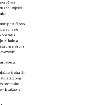
 poručivši
 znali dijeliti
ici.
moći postići ono
e personalne
opstati i
 tri kule, a
vaša vjera, druga
 Kavazović.
ašu djecu.
jačke, treba da
ostojati. Zbog
vas bosanske
e – istakao je