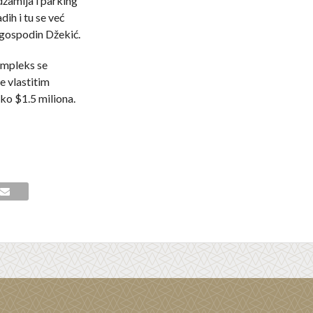
žamija i parking
ih i tu se već
 gospodin Džekić.
ompleks se
e vlastitim
ko $1.5 miliona.