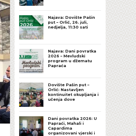
Najava: Dovište Pašin
put – Orlić, 26. juli,
nedjelja, 11:30 sati
Najava: Dani povratka
2026 – Mevludski
program u džematu
Papraća
Dovište Pašin put –
Orlić: Nastavljen
kontinuitet okupljanja i
učenja dove
Dani povratka 2026: U
Papraći, Mahali i
Capardima
organizovani vjerski i