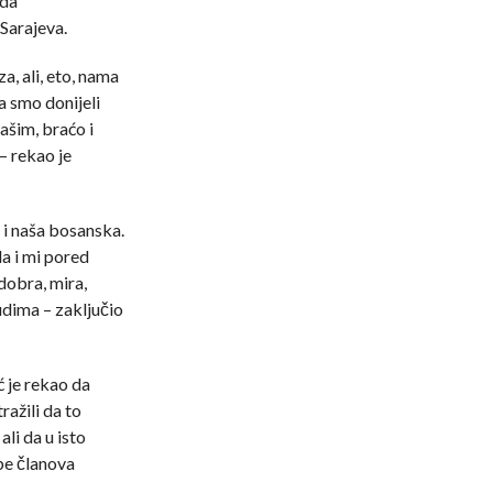
 da
Sarajeva.
, ali, eto, nama
a smo donijeli
ašim, braćo i
– rekao je
i naša bosanska.
a i mi pored
dobra, mira,
udima – zaključio
 je rekao da
ražili da to
li da u isto
be članova