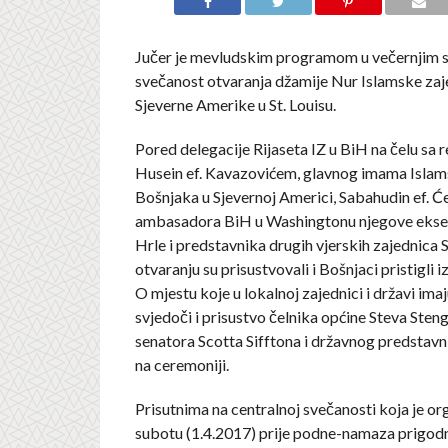
Jučer je mevludskim programom u večernjim 
svečanost otvaranja džamije Nur Islamske za
Sjeverne Amerike u St. Louisu.
Pored delegacije Rijaseta IZ u BiH na čelu sa 
Husein ef. Kavazovićem, glavnog imama Islam
Bošnjaka u Sjevernoj Americi, Sabahudin ef. 
ambasadora BiH u Washingtonu njegove eksel
Hrle i predstavnika drugih vjerskih zajednica 
otvaranju su prisustvovali i Bošnjaci pristigli 
O mjestu koje u lokalnoj zajednici i državi ima
svjedoči i prisustvo čelnika općine Steva Sten
senatora Scotta Sifftona i državnog predstav
na ceremoniji.
Prisutnima na centralnoj svečanosti koja je o
subotu (1.4.2017) prije podne-namaza prigo