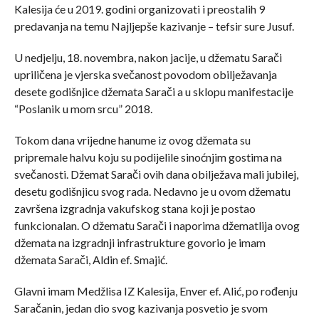
Kalesija će u 2019. godini organizovati i preostalih 9
predavanja na temu Najljepše kazivanje – tefsir sure Jusuf.
U nedjelju, 18. novembra, nakon jacije, u džematu Sarači
upriličena je vjerska svečanost povodom obilježavanja
desete godišnjice džemata Sarači a u sklopu manifestacije
“Poslanik u mom srcu” 2018.
Tokom dana vrijedne hanume iz ovog džemata su
pripremale halvu koju su podijelile sinoćnjim gostima na
svečanosti. Džemat Sarači ovih dana obilježava mali jubilej,
desetu godišnjicu svog rada. Nedavno je u ovom džematu
završena izgradnja vakufskog stana koji je postao
funkcionalan. O džematu Sarači i naporima džematlija ovog
džemata na izgradnji infrastrukture govorio je imam
džemata Sarači, Aldin ef. Smajić.
Glavni imam Medžlisa IZ Kalesija, Enver ef. Alić, po rođenju
Saračanin, jedan dio svog kazivanja posvetio je svom