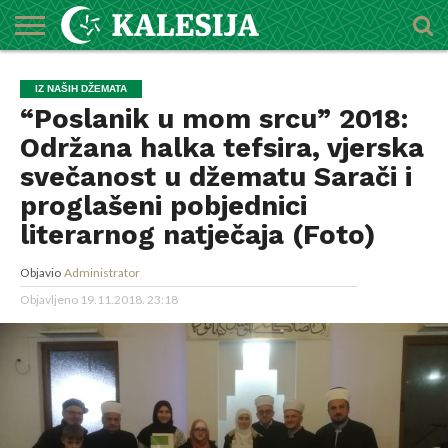
POČETNA
O
DŽEMATI
IMAMI
MEKTEBSKI
VIJESTI
HUTBE
NAJAVE
KALENDAR
KONTAKT
IZ NAŠIH DŽEMATA
MEDŽLISU
CENTAR
“Poslanik u mom srcu” 2018:
Održana halka tefsira, vjerska
svečanost u džematu Sarači i
proglašeni pobjednici
literarnog natječaja (Foto)
Objavio
Administrator
Objavljeno
19.11.2018. 23:18