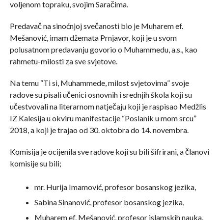
voljenom topraku, svojim Saračima.
Predavač na sinoćnjoj svečanosti bio je Muharem ef.
Mešanović, imam džemata Prnjavor, koji je u svom
polusatnom predavanju govorio o Muhammedu, a.s., kao
rahmetu-milosti za sve svjetove.
Na temu “Ti si, Muhammede, milost svjetovima” svoje
radove su pisali učenici osnovnih i srednjih škola koji su
učestvovali na literarnom natječaju koji je raspisao Medžlis
IZ Kalesija u okviru manifestacije “Poslanik u mom srcu”
2018, a koji je trajao od 30. oktobra do 14. novembra.
Komisija je ocijenila sve radove koji su bili šifrirani, a članovi
komisije su bili;
mr. Hurija Imamović, profesor bosanskog jezika,
Sabina Sinanović, profesor bosanskog jezika,
Muharem ef. Mešanović, profesor islamskih nauka.