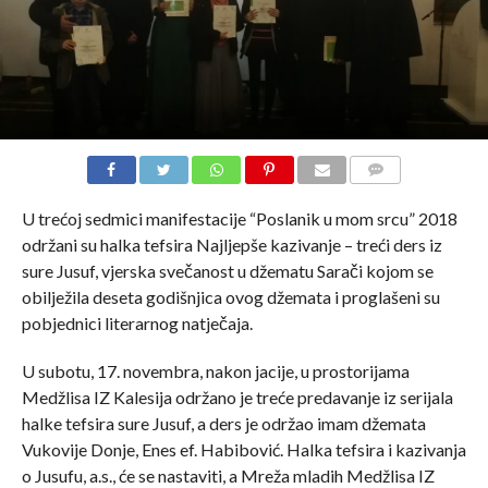
COMMENTS
U trećoj sedmici manifestacije “Poslanik u mom srcu” 2018
održani su halka tefsira Najljepše kazivanje – treći ders iz
sure Jusuf, vjerska svečanost u džematu Sarači kojom se
obilježila deseta godišnjica ovog džemata i proglašeni su
pobjednici literarnog natječaja.
U subotu, 17. novembra, nakon jacije, u prostorijama
Medžlisa IZ Kalesija održano je treće predavanje iz serijala
halke tefsira sure Jusuf, a ders je održao imam džemata
Vukovije Donje, Enes ef. Habibović. Halka tefsira i kazivanja
o Jusufu, a.s., će se nastaviti, a Mreža mladih Medžlisa IZ