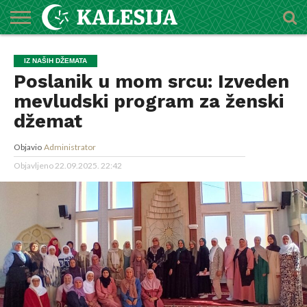
POČETNA
O
DŽEMATI
IMAMI
MEKTEBSKI
VIJESTI
HUTBE
NAJAVE
KALENDAR
KONTAKT
IZ NAŠIH DŽEMATA
MEDŽLISU
CENTAR
Poslanik u mom srcu: Izveden
mevludski program za ženski
džemat
Objavio
Administrator
Objavljeno
22.09.2025. 22:42