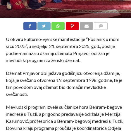
COMMENTS
U okviru kulturno-vjerske manifestacije “Poslanik u mom
srcu 2025”, u nedjelju, 21. septembra 2025. god., poslije
podne-namaza u džamiji džemata Prnjavor održan je
mevludski program za ženski džemat.
Džemat Prnjavor obilježava godišnjicu otvorenja džamije,
koja je svečano otvorena 19. septembra 1998. godine, te je
tim povodom ovaj džemat bio domaćin mevludske
svečanosti.
Mevludski program izvele su članice hora Behram-begove
medrese u Tuzli, a prigodno predavanje održala je Merzija
Kasumović, profesorica u Behram-begovoj medresi u Tuzli.
Dovu na kraju programa proučila je koordinatorica Odjela