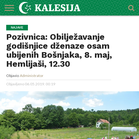
POČETNA
O
DŽEMATI
IMAMI
MEKTEBSKI
VIJESTI
HUTBE
NAJAVE
KALENDAR
KONTAKT
NAJAVE
MEDŽLISU
CENTAR
Pozivnica: Obilježavanje
godišnjice dženaze osam
ubijenih Bošnjaka, 8. maj,
Hemlijaši, 12.30
Objavio
Administrator
Objavljeno
06.05.2019. 00:19