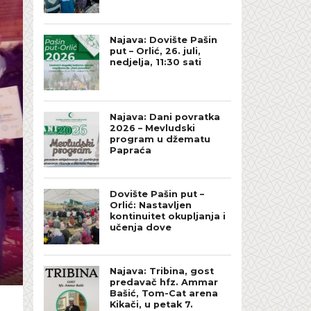
Najava: Dovište Pašin
put – Orlić, 26. juli,
nedjelja, 11:30 sati
Najava: Dani povratka
2026 – Mevludski
program u džematu
Papraća
Dovište Pašin put –
Orlić: Nastavljen
kontinuitet okupljanja i
učenja dove
Najava: Tribina, gost
predavač hfz. Ammar
Bašić, Tom-Cat arena
Kikači, u petak 7.