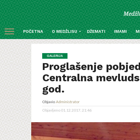
POČETNA
O MEDŽLISU
DŽEMATI
IMAMI
M
GALERIJA
Proglašenje pobjed
Centralna mevludsk
god.
Objavio
Administrator
Objavljeno
01.12.2017. 21:46