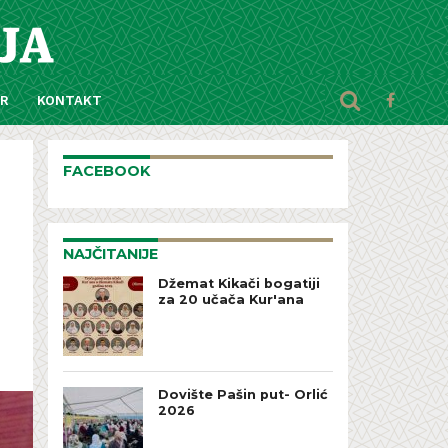
AR
KONTAKT
FACEBOOK
NAJČITANIJE
Džemat Kikači bogatiji
za 20 učača Kur'ana
Dovište Pašin put- Orlić
2026