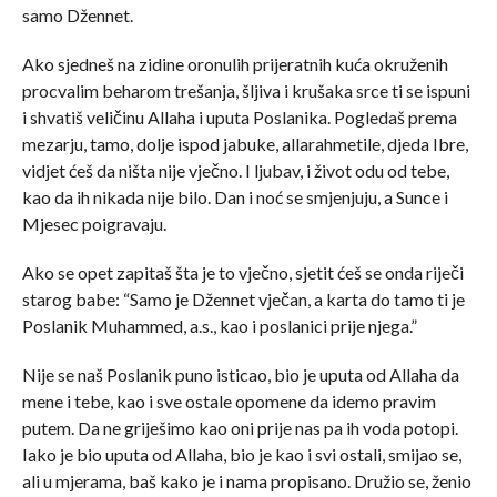
samo Džennet.
Ako sjedneš na zidine oronulih prijeratnih kuća okruženih
procvalim beharom trešanja, šljiva i krušaka srce ti se ispuni
i shvatiš veličinu Allaha i uputa Poslanika. Pogledaš prema
mezarju, tamo, dolje ispod jabuke, allarahmetile, djeda Ibre,
vidjet ćeš da ništa nije vječno. I ljubav, i život odu od tebe,
kao da ih nikada nije bilo. Dan i noć se smjenjuju, a Sunce i
Mjesec poigravaju.
Ako se opet zapitaš šta je to vječno, sjetit ćeš se onda riječi
starog babe: “Samo je Džennet vječan, a karta do tamo ti je
Poslanik Muhammed, a.s., kao i poslanici prije njega.”
Nije se naš Poslanik puno isticao, bio je uputa od Allaha da
mene i tebe, kao i sve ostale opomene da idemo pravim
putem. Da ne griješimo kao oni prije nas pa ih voda potopi.
Iako je bio uputa od Allaha, bio je kao i svi ostali, smijao se,
ali u mjerama, baš kako je i nama propisano. Družio se, ženio