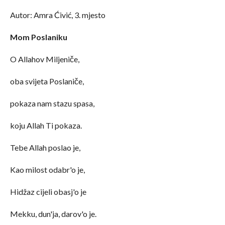
Autor: Amra Ćivić, 3. mjesto
Mom Poslaniku
O Allahov Miljeniče,
oba svijeta Poslaniče,
pokaza nam stazu spasa,
koju Allah Ti pokaza.
Tebe Allah poslao je,
Kao milost odabr'o je,
Hidžaz cijeli obasj'o je
Mekku, dun'ja, darov'o je.