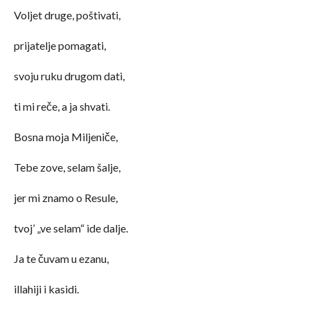
Voljet druge, poštivati,
prijatelje pomagati,
svoju ruku drugom dati,
ti mi reče, a ja shvati.
Bosna moja Miljeniče,
Tebe zove, selam šalje,
jer mi znamo o Resule,
tvoj’ „ve selam“ ide dalje.
Ja te čuvam u ezanu,
illahiji i kasidi.