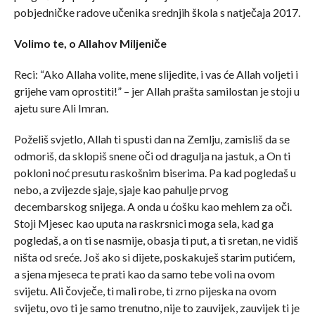
pobjedničke radove učenika srednjih škola s natječaja 2017.
Volimo te, o Allahov Miljeniče
Reci: “Ako Allaha volite, mene slijedite, i vas će Allah voljeti i
grijehe vam oprostiti!” – jer Allah prašta samilostan je stoji u
ajetu sure Ali Imran.
Poželiš svjetlo, Allah ti spusti dan na Zemlju, zamisliš da se
odmoriš, da sklopiš snene oči od dragulja na jastuk, a On ti
pokloni noć presutu raskošnim biserima. Pa kad pogledaš u
nebo, a zvijezde sjaje, sjaje kao pahulje prvog
decembarskog snijega. A onda u ćošku kao mehlem za oči.
Stoji Mjesec kao uputa na raskrsnici moga sela, kad ga
pogledaš, a on ti se nasmije, obasja ti put, a ti sretan, ne vidiš
ništa od sreće. Još ako si dijete, poskakuješ starim putićem,
a sjena mjeseca te prati kao da samo tebe voli na ovom
svijetu. Ali čovječe, ti mali robe, ti zrno pijeska na ovom
svijetu, ovo ti je samo trenutno, nije to zauvijek, zauvijek ti je