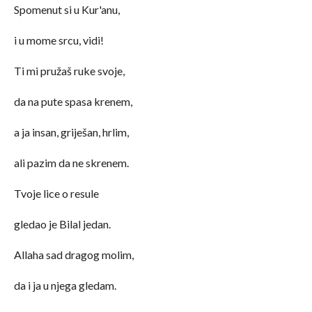
Spomenut si u Kur'anu,
i u mome srcu, vidi!
Ti mi pružaš ruke svoje,
da na pute spasa krenem,
a ja insan, griješan, hrlim,
ali pazim da ne skrenem.
Tvoje lice o resule
gledao je Bilal jedan.
Allaha sad dragog molim,
da i ja u njega gledam.