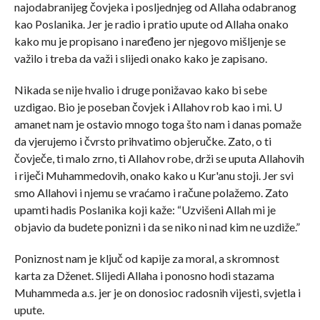
najodabranijeg čovjeka i posljednjeg od Allaha odabranog
kao Poslanika. Jer je radio i pratio upute od Allaha onako
kako mu je propisano i naređeno jer njegovo mišljenje se
važilo i treba da važi i slijedi onako kako je zapisano.
Nikada se nije hvalio i druge ponižavao kako bi sebe
uzdigao. Bio je poseban čovjek i Allahov rob kao i mi. U
amanet nam je ostavio mnogo toga što nam i danas pomaže
da vjerujemo i čvrsto prihvatimo objeručke. Zato, o ti
čovječe, ti malo zrno, ti Allahov robe, drži se uputa Allahovih
i riječi Muhammedovih, onako kako u Kur'anu stoji. Jer svi
smo Allahovi i njemu se vraćamo i račune polažemo. Zato
upamti hadis Poslanika koji kaže: “Uzvišeni Allah mi je
objavio da budete ponizni i da se niko ni nad kim ne uzdiže.”
Poniznost nam je ključ od kapije za moral, a skromnost
karta za Dženet. Slijedi Allaha i ponosno hodi stazama
Muhammeda a.s. jer je on donosioc radosnih vijesti, svjetla i
upute.