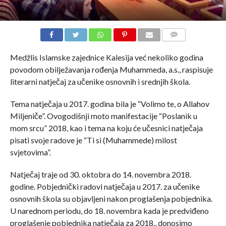
COMMENTS
Medžlis Islamske zajednice Kalesija već nekoliko godina
povodom obilježavanja rođenja Muhammeda, a.s., raspisuje
literarni natječaj za učenike osnovnih i srednjih škola.
Tema natječaja u 2017. godina bila je “Volimo te, o Allahov
Miljeniče”. Ovogodišnji moto manifestacije “Poslanik u
mom srcu” 2018, kao i tema na koju će učesnici natječaja
pisati svoje radove je “Ti si (Muhammede) milost
svjetovima”.
Natječaj traje od 30. oktobra do 14. novembra 2018.
godine. Pobjednički radovi natječaja u 2017. za učenike
osnovnih škola su objavljeni nakon proglašenja pobjednika.
U narednom periodu, do 18. novembra kada je predviđeno
proglašenje pobjednika natječaja za 2018., donosimo