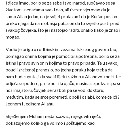
i djecu imao, borio se za sebe i svoj narod, suočavao se sa
životom i nedaćama svaki dan, ali čvrsto vjerovao da je
samo Allah jedan, da je svijet prolazan i da je Kur'an poslan
preko njega da nam obasja put, a on da to svjetlo pusti pred
svakog čovjeka, što je i nastojao raditi, onako kako je znao i
mogao.
Vodio je brigu o rodbinskim vezama, iskrenog govora bio,
pomagao onima kojima je pomoć bila potrebna, borio se za
istinu i pravo svih onih kojima to pravo pripada. Te u svakoj
pouci izrečenoj prenosio, po jednu poruku koja treba da
nam bude uputa, i da svaki lijek tražimo u Allahovoj moći. Jer
odjeća se podere, pa se nosi krojaču, mašina se pokvari pa se
nosi majstoru, čovjek se razboli pa se vodi doktoru,
međutim, kada se srce poremeti, oboli i oslabi, kome će ići ?
Jednom i Jedinom Allahu.
Slijeđenjem Muhammeda, s.a.w.s., i njegovih riječi,
dokazujemo koliko ga volimo i poštujemo kao