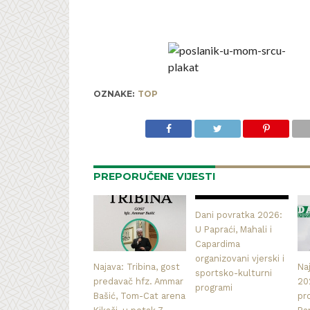
OZNAKE:
TOP
PREPORUČENE VIJESTI
Dani povratka 2026:
U Papraći, Mahali i
Capardima
organizovani vjerski i
Najava: Tribina, gost
Na
sportsko-kulturni
predavač hfz. Ammar
20
programi
Bašić, Tom-Cat arena
pr