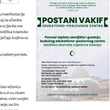
COMMENTS
u manifestacije
čaj za učenike
a ocijenila sve
Medžlisa Islamske
tječaja, kojima su
na našem portalu.
ula rečenicu
žu u srcu, nisam
ijeme, svim svojim
anje, na što