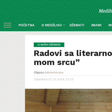
POČETNA
O MEDŽLISU
DŽEMATI
IMAMI
M
IZ NAŠIH DŽEMATA
Radovi sa literarn
mom srcu”
Objavio
Administrator
Objavljeno
27.12.2016. 12:13