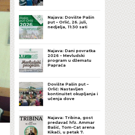
Najava: Dovište Pašin
put – Orlić, 26. juli,
nedjelja, 11:30 sati
Najava: Dani povratka
2026 – Mevludski
program u džematu
Papraća
Dovište Pašin put –
Orlić: Nastavljen
kontinuitet okupljanja i
učenja dove
Najava: Tribina, gost
predavač hfz. Ammar
Bašić, Tom-Cat arena
Kikači, u petak 7.