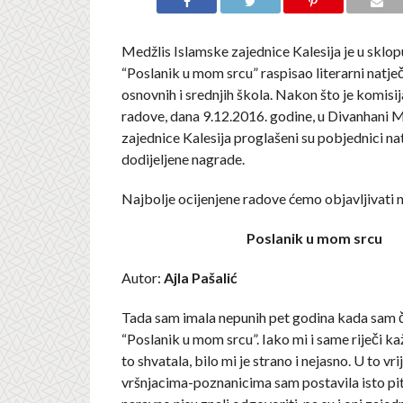
Medžlis Islamske zajednice Kalesija je u sklop
“Poslanik u mom srcu” raspisao literarni natje
osnovnih i srednjih škola. Nakon što je komisij
radove, dana 9.12.2016. godine, u Divanhani 
zajednice Kalesija proglašeni su pobjednici na
dodijeljene nagrade.
Najbolje ocijenjene radove ćemo objavljivati 
Poslanik u mom srcu
Autor:
Ajla Pašalić
Tada sam imala nepunih pet godina kada sam č
“Poslanik u mom srcu”. Iako mi i same riječi ka
to shvatala, bilo mi je strano i nejasno. U to vr
vršnjacima-poznanicima sam postavila isto pit