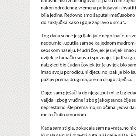
naravno nisu znali odgovoriti, pa su i oni zaje
nakon određenog vremena pokušavali shvatiti 
bila jedina. Redovno smo šaputali međusobno 
do zaključka kako i gdje zapravo u srcu?..
Tog dana sunce je grijalo jače nego inače, u sv
nedoumici, uputila sam se ka jednom mudrom
seoskom naselju. Mudri čovjek je uvijek imao 
uvijek je tumačio snova i spoznaje.. Ljudi su ga v
naizgled bio čudan čovjek jer je uvijek bio sam
imao svoju porodicu, ni djecu, no ipak je bio is
pažljiv prema drugima, prema drugoj dječici.
Dugo sam pješačila do njega, put mi je izgleda
valjda i zbog vrućine i zbog jakog sunca čije s
neprestalno išle prema mojim očima, jedva da 
me to činilo umornom..
Kada sam stigla, pokucala sam na vrata, no nik
Kucala sam još dva-tri puta, ali i dalje ništa.. 