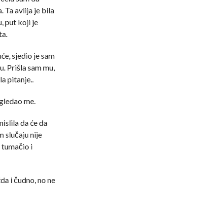
 Ta avlija je bila
, put koji je
ta.
će, sjedio je sam
u. Prišla sam mu,
a pitanje..
ogledao me.
slila da će da
 slučaju nije
 tumačio i
a i čudno, no ne