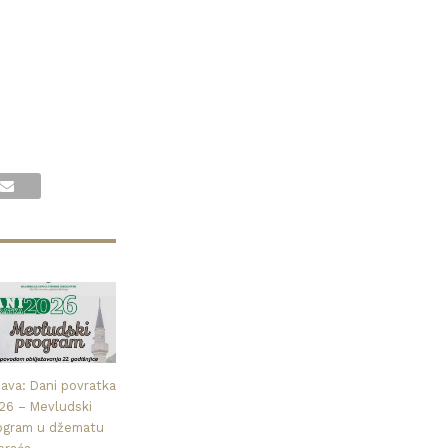
java: Dani povratka
26 – Mevludski
ogram u džematu