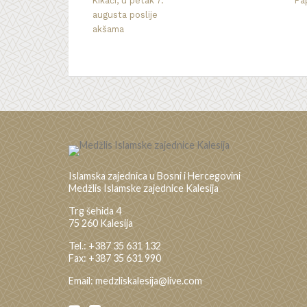
Kikači, u petak 7.
Pa
augusta poslije
akšama
Islamska zajednica u Bosni i Hercegovini
Medžlis Islamske zajednice Kalesija
Trg šehida 4
75 260 Kalesija
Tel.: +387 35 631 132
Fax: +387 35 631 990
Email: medzliskalesija@live.com