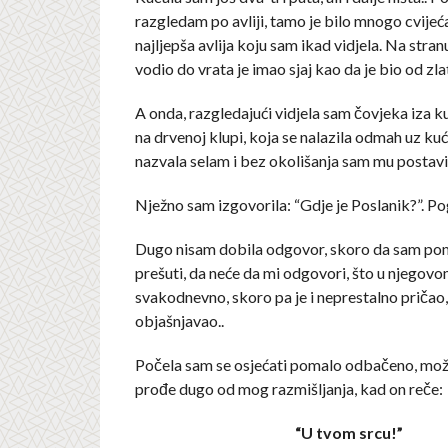
razgledam po avliji, tamo je bilo mnogo cvijeća.
najljepša avlija koju sam ikad vidjela. Na stranu
vodio do vrata je imao sjaj kao da je bio od zla
A onda, razgledajući vidjela sam čovjeka iza ku
na drvenoj klupi, koja se nalazila odmah uz kuć
nazvala selam i bez okolišanja sam mu postavil
Nježno sam izgovorila: “Gdje je Poslanik?”. P
Dugo nisam dobila odgovor, skoro da sam pomi
prešuti, da neće da mi odgovori, što u njegovom
svakodnevno, skoro pa je i neprestalno pričao,
objašnjavao..
Počela sam se osjećati pomalo odbačeno, možd
prođe dugo od mog razmišljanja, kad on reče:
“U tvom srcu!”