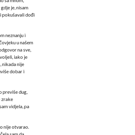
dno sa mnom,
gdje je, nisam
i pokušavali dođi
om neznanju i
 čovjeku u našem
odgovor na sve,
oljeli, iako je
, nikada nije
uviše dobar i
o previše dug,
u zrake
sam vidjela, pa
o nije otvarao.
Počela sam da