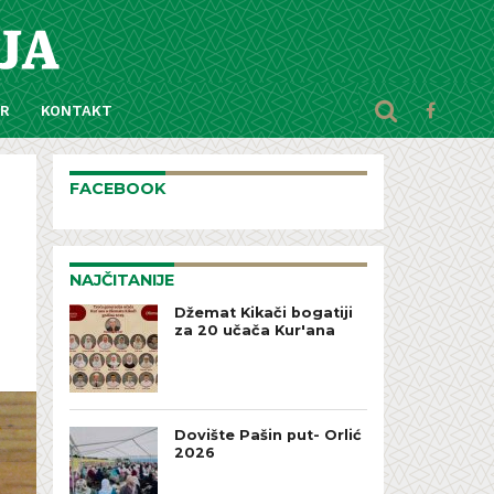
AR
KONTAKT
FACEBOOK
NAJČITANIJE
Džemat Kikači bogatiji
za 20 učača Kur'ana
Dovište Pašin put- Orlić
2026