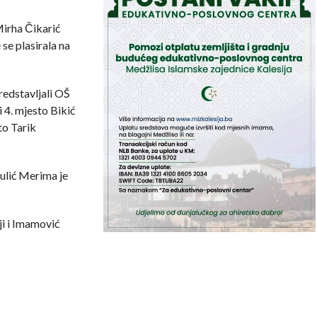
Mirha Čikarić
se plasirala na
predstavljali OŠ
 4. mjesto Bikić
to Tarik
Zulić Merima je
i i Imamović