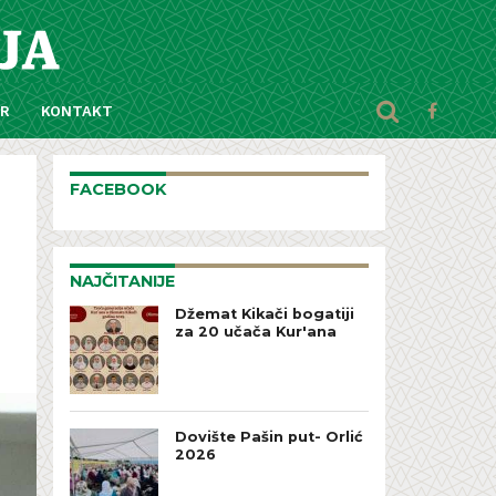
AR
KONTAKT
FACEBOOK
NAJČITANIJE
Džemat Kikači bogatiji
za 20 učača Kur'ana
Dovište Pašin put- Orlić
2026