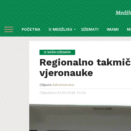
POČETNA
O MEDŽLISU
DŽEMATI
IMAMI
M
IZ NAŠIH DŽEMATA
Regionalno takmič
vjeronauke
Objavio
Administrator
Objavljeno
24.03.2018. 21:56