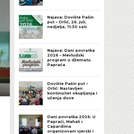
Najava: Dovište Pašin
put – Orlić, 26. juli,
nedjelja, 11:30 sati
Najava: Dani povratka
2026 – Mevludski
program u džematu
Papraća
Dovište Pašin put –
Orlić: Nastavljen
kontinuitet okupljanja i
učenja dove
Dani povratka 2026: U
Papraći, Mahali i
Capardima
organizovani vjerski i