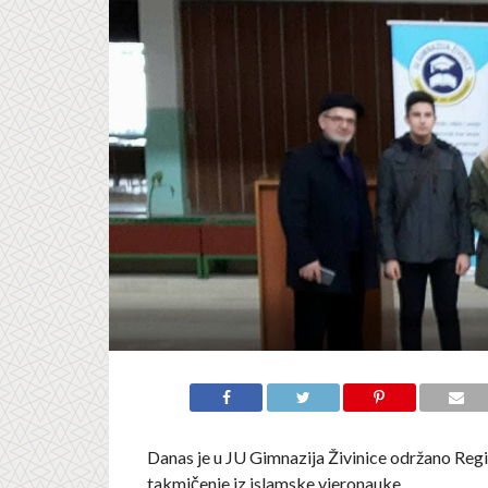
Danas je u JU Gimnazija Živinice održano Reg
takmičenje iz islamske vjeronauke.