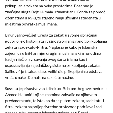
prikupljanja zekata na ovim prostorima. Posebno je
značajna uloga Bejtu-l-mala u finansiranju Fonda za pomoć
džematima u RS-u, te stipendiranju učenika i studenata u
mjestima povratka muslimana.
Elnur Salihović, šef Ureda za zekat, u svome obraćanju
govorio je o historijatu i važnosti organiziranog prikupljanja
zekata i sadekatu-l-fitra. Naglasio je kako je Islamska
zajednica u BiH primjer drugim muslimanskim narodima
kad je riječ o izvršavanju ovog šarta islama kao i
uspostavljanju zajedničkog sistema prikupljanja zekata.
Salihović je istakao da se veliki dio prikupljenih sredstava
vraća u naše džemate na različite načine.
Susretu je prisustvovao i direktor Behram-begove medrese
Ahmed Hatunić koji se imamima zahvalio na njihovom
predanom radu, te istakao da se putem zekata, sadekatu-l-
fitra i zekata na poljoprivredne proizvode podržava i rad
obrazovnih ustanova Islamske zajednice u Bosni i