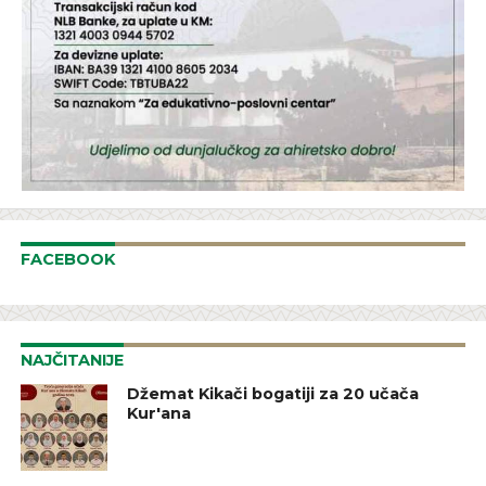
FACEBOOK
NAJČITANIJE
Džemat Kikači bogatiji za 20 učača
Kur'ana