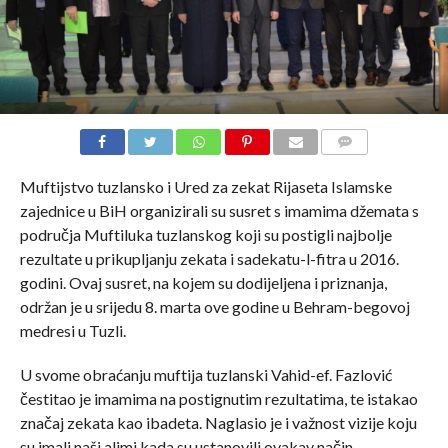
COMMENTS
Muftijstvo tuzlansko i Ured za zekat Rijaseta Islamske
zajednice u BiH organizirali su susret s imamima džemata s
područja Muftiluka tuzlanskog koji su postigli najbolje
rezultate u prikupljanju zekata i sadekatu-l-fitra u 2016.
godini. Ovaj susret, na kojem su dodijeljena i priznanja,
održan je u srijedu 8. marta ove godine u Behram-begovoj
medresi u Tuzli.
U svome obraćanju muftija tuzlanski Vahid-ef. Fazlović
čestitao je imamima na postignutim rezultatima, te istakao
značaj zekata kao ibadeta. Naglasio je i važnost vizije koju
su imali naši alimi kada su ustanovili ovakav način