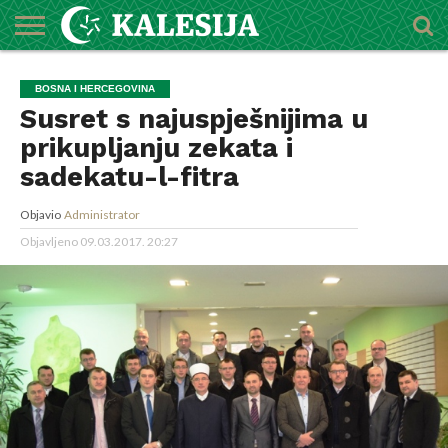
POČETNA
O
DŽEMATI
IMAMI
MEKTEBSKI
VIJESTI
HUTBE
NAJAVE
KALENDAR
KONTAKT
BOSNA I HERCEGOVINA
MEDŽLISU
CENTAR
Susret s najuspješnijima u
prikupljanju zekata i
sadekatu-l-fitra
Objavio
Administrator
Objavljeno
09.03.2017. 20:27