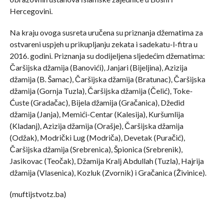
Hercegovini.
Na kraju ovoga susreta uručena su priznanja džematima za
ostvareni uspjeh u prikupljanju zekata i sadekatu-l-fitra u
2016. godini. Priznanja su dodijeljena sljedećim džematima:
Čaršijska džamija (Banovići), Janjari (Bijeljina), Azizija
džamija (B. Šamac), Čaršijska džamija (Bratunac), Čaršijska
džamija (Gornja Tuzla), Čaršijska džamija (Čelić), Toke-
Ćuste (Gradačac), Bijela džamija (Gračanica), Džedid
džamija (Janja), Memići-Centar (Kalesija), Kuršumlija
(Kladanj), Azizija džamija (Orašje), Čaršijska džamija
(Odžak), Modrički Lug (Modriča), Devetak (Puračić),
Čaršijska džamija (Srebrenica), Špionica (Srebrenik),
Jasikovac (Teočak), Džamija Kralj Abdullah (Tuzla), Hajrija
džamija (Vlasenica), Kozluk (Zvornik) i Gračanica (Živinice).
(muftijstvotz.ba)