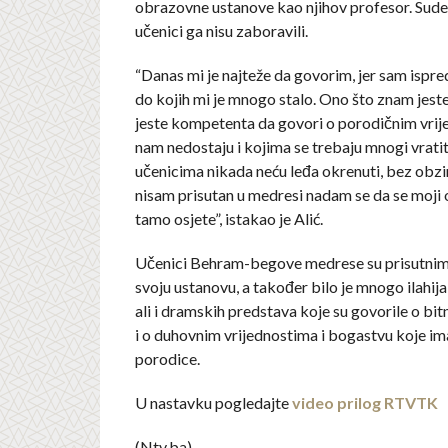
obrazovne ustanove kao njihov profesor. Sud
učenici ga nisu zaboravili.
“Danas mi je najteže da govorim, jer sam ispre
do kojih mi je mnogo stalo. Ono što znam jest
jeste kompetenta da govori o porodičnim vrij
nam nedostaju i kojima se trebaju mnogi vratit
učenicima nikada neću leđa okrenuti, bez obzir
nisam prisutan u medresi nadam se da se moji o
tamo osjete”, istakao je Alić.
Učenici Behram-begove medrese su prisutnima
svoju ustanovu, a također bilo je mnogo ilahija,
ali i dramskih predstava koje su govorile o bitn
i o duhovnim vrijednostima i bogastvu koje i
porodice.
U nastavku pogledajte
video prilog RTVTK
(Ntv.ba)