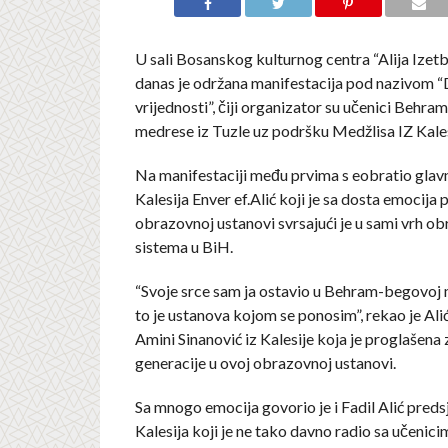
U sali Bosanskog kulturnog centra “Alija Izetb
danas je održana manifestacija pod nazivom “
vrijednosti”, čiji organizator su učenici Behr
medrese iz Tuzle uz podršku Medžlisa IZ Kales
Na manifestaciji među prvima s eobratio gla
Kalesija Enver ef.Alić koji je sa dosta emocija 
obrazovnoj ustanovi svrsajući je u sami vrh o
sistema u BiH.
“Svoje srce sam ja ostavio u Behram-begovoj m
to je ustanova kojom se ponosim”, rekao je Alić 
Amini Sinanović iz Kalesije koja je proglašena 
generacije u ovoj obrazovnoj ustanovi.
Sa mnogo emocija govorio je i Fadil Alić pred
Kalesija koji je ne tako davno radio sa učenic