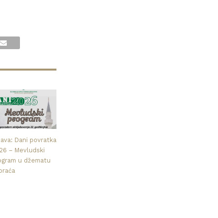
java: Dani povratka
26 – Mevludski
ogram u džematu
praća