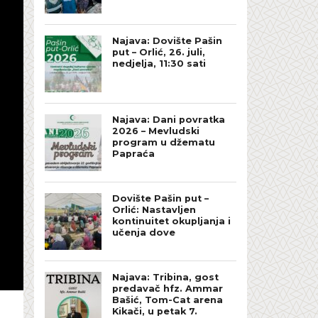
Najava: Dovište Pašin
put – Orlić, 26. juli,
nedjelja, 11:30 sati
Najava: Dani povratka
2026 – Mevludski
program u džematu
Papraća
Dovište Pašin put –
Orlić: Nastavljen
kontinuitet okupljanja i
učenja dove
Najava: Tribina, gost
predavač hfz. Ammar
Bašić, Tom-Cat arena
Kikači, u petak 7.