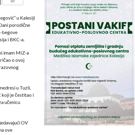
COMMENTS
egović” u Kalesiji
Dani porodične
am-begove
ija i BKC-a.
vni imam MIZ-a
pričao o ovoj
brazovnog
edresi u Tuzli,
koji je čestitao i
za učenicu
sjedavajući OV
ima ove