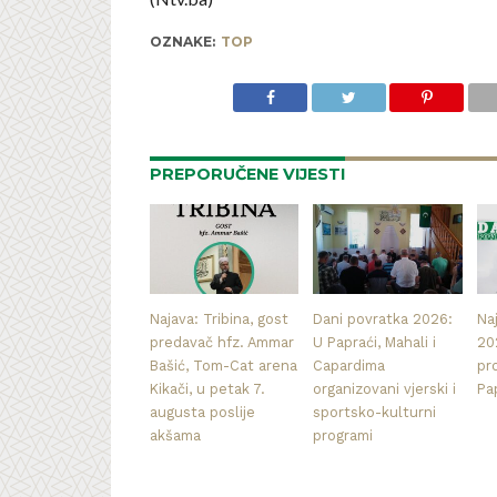
OZNAKE:
TOP
PREPORUČENE VIJESTI
Najava: Tribina, gost
Dani povratka 2026:
Na
predavač hfz. Ammar
U Papraći, Mahali i
20
Bašić, Tom-Cat arena
Capardima
pr
Kikači, u petak 7.
organizovani vjerski i
Pa
augusta poslije
sportsko-kulturni
akšama
programi