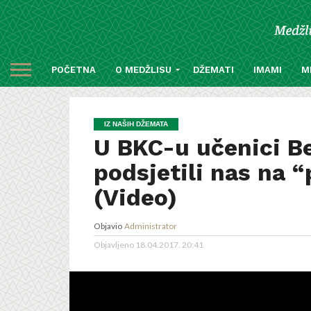
POČETNA
O MEDŽLISU
DŽEMATI
IMAMI
M
IZ NAŠIH DŽEMATA
U BKC-u učenici 
podsjetili nas na 
(Video)
Objavio
Administrator
Objavljeno
18.04.2017. 20:41