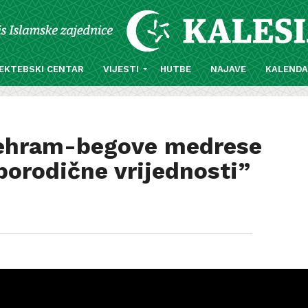
EKTEBSKI CENTAR
VIJESTI
HUTBE
NAJAVE
KALEND
Behram-begove medrese
“porodične vrijednosti”