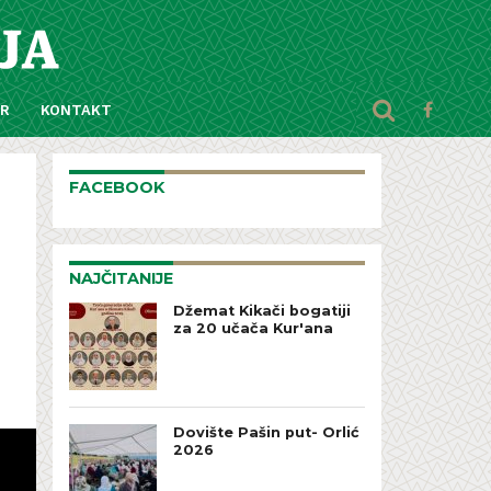
AR
KONTAKT
FACEBOOK
NAJČITANIJE
Džemat Kikači bogatiji
za 20 učača Kur'ana
Dovište Pašin put- Orlić
2026