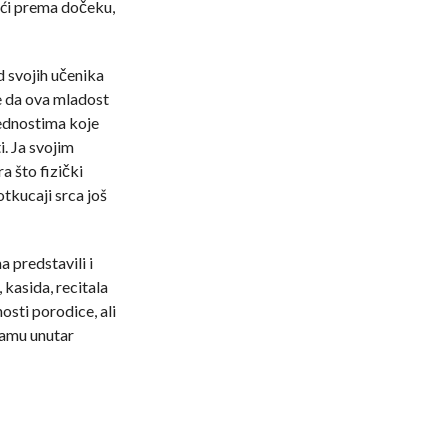
eći prema dočeku,
d svojih učenika
e da ova mladost
ednostima koje
i. Ja svojim
a što fizički
tkucaji srca još
 predstavili i
 kasida, recitala
osti porodice, ali
mamu unutar