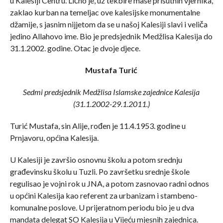
u Kalesiji Centru. Lično je, uz tekbire mase prisutnih vjernika,
zaklao kurban na temeljac ove kalesijske monumentalne
džamije, s jasnim nijjetom da se u našoj Kalesiji slavi i veliča
jedino Allahovo ime. Bio je predsjednik Medžlisa Kalesija do
31.1.2002. godine. Otac je dvoje djece.
Mustafa Turić
Sedmi predsjednik Medžlisa Islamske zajednice Kalesija
(31.1.2002-29.1.2011.)
Turić Mustafa, sin Alije, rođen je 11.4.1953. godine u
Prnjavoru, općina Kalesija.
U Kalesiji je završio osnovnu školu a potom srednju
građevinsku školu u Tuzli. Po završetku srednje škole
regulisao je vojni rok u JNA, a potom zasnovao radni odnos
u općini Kalesija kao referent za urbanizam i stambeno-
komunalne poslove. U prijeratnom periodu bio je u dva
mandata delegat SO Kalesija u Vijeću mjesnih zajednica.