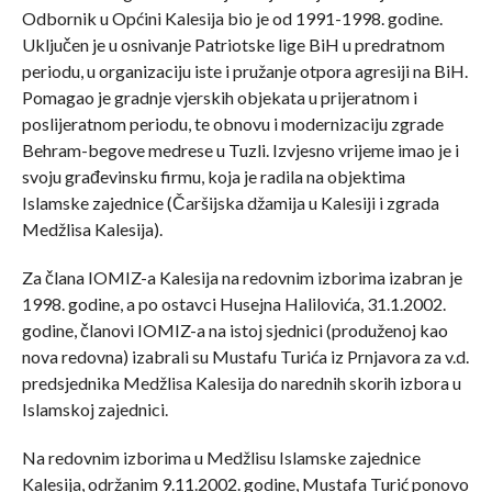
Odbornik u Općini Kalesija bio je od 1991-1998. godine.
Uključen je u osnivanje Patriotske lige BiH u predratnom
periodu, u organizaciju iste i pružanje otpora agresiji na BiH.
Pomagao je gradnje vjerskih objekata u prijeratnom i
poslijeratnom periodu, te obnovu i modernizaciju zgrade
Behram-begove medrese u Tuzli. Izvjesno vrijeme imao je i
svoju građevinsku firmu, koja je radila na objektima
Islamske zajednice (Čaršijska džamija u Kalesiji i zgrada
Medžlisa Kalesija).
Za člana IOMIZ-a Kalesija na redovnim izborima izabran je
1998. godine, a po ostavci Husejna Halilovića, 31.1.2002.
godine, članovi IOMIZ-a na istoj sjednici (produženoj kao
nova redovna) izabrali su Mustafu Turića iz Prnjavora za v.d.
predsjednika Medžlisa Kalesija do narednih skorih izbora u
Islamskoj zajednici.
Na redovnim izborima u Medžlisu Islamske zajednice
Kalesija, održanim 9.11.2002. godine, Mustafa Turić ponovo