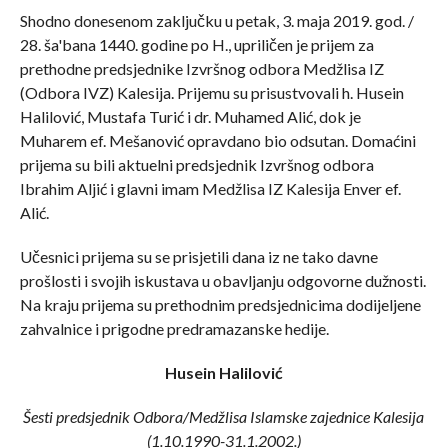
Shodno donesenom zaključku u petak, 3. maja 2019. god. /
28. ša'bana 1440. godine po H., upriličen je prijem za
prethodne predsjednike Izvršnog odbora Medžlisa IZ
(Odbora IVZ) Kalesija. Prijemu su prisustvovali h. Husein
Halilović, Mustafa Turić i dr. Muhamed Alić, dok je
Muharem ef. Mešanović opravdano bio odsutan. Domaćini
prijema su bili aktuelni predsjednik Izvršnog odbora
Ibrahim Aljić i glavni imam Medžlisa IZ Kalesija Enver ef.
Alić.
Učesnici prijema su se prisjetili dana iz ne tako davne
prošlosti i svojih iskustava u obavljanju odgovorne dužnosti.
Na kraju prijema su prethodnim predsjednicima dodijeljene
zahvalnice i prigodne predramazanske hedije.
Husein Halilović
Šesti predsjednik Odbora/Medžlisa Islamske zajednice Kalesija
(1.10.1990-31.1.2002.)