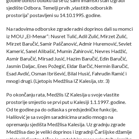
godine donosi odluku da se uz sami imamski stan izgradi
sjedište Odbora. Temelji prvih „vlastitih odborskih
prostorija“ postavljeni su 14.10.1995. godine.
Na radovima odborske zgrade radni doprinos dali su momci
iz MOU „El-Menar“: Nusret Tulić, Adil Zulić, Mirzet Zulić,
Mirzet Baručić, Samir Paščanović, Admir Huremović, Sevlet
Kamerić, Sanel Alibašić, Mumin Zahirović, Nevres Hadžić,
Asmir Baručić, Mirsad Jusić, Hazim Baručić, Edin Baručić,
Jasmin Daljac, Enes Požegić, Eldar Barčić, Nermin Baručić,
Esad Avdić, Osman Ibrišević, Bilal Husić, Fahrudin Ramić i
mnogi drugi. (Ljetopis Medžlisa IZ Kalesija, str. 3)
Po okončanju rata, Medžlis IZ Kalesija u svoje vlastite
prostorije smjestio se prvi put u Kalesiji 1.1.1997. godine.
Od te godine pa do odlaska s predsjedničke funkcije,
Halilović je sa svojim saradnicima uradio mnogo na
opremanju sjedišta Medžlisa Kalesija. Uz gradnju zgrade
Medžlisa dao je veliki doprinos i izgradnji Čaršijske džamije