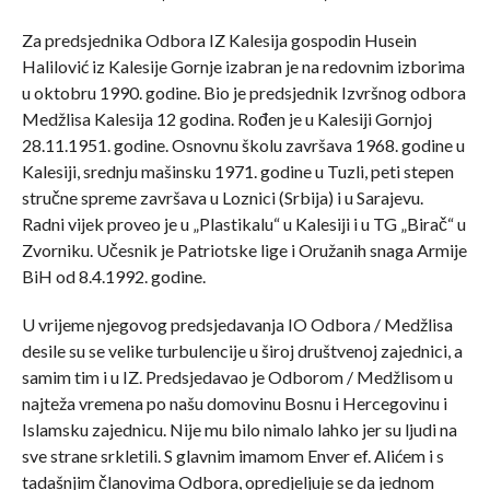
Za predsjednika Odbora IZ Kalesija gospodin Husein
Halilović iz Kalesije Gornje izabran je na redovnim izborima
u oktobru 1990. godine. Bio je predsjednik Izvršnog odbora
Medžlisa Kalesija 12 godina. Rođen je u Kalesiji Gornjoj
28.11.1951. godine. Osnovnu školu završava 1968. godine u
Kalesiji, srednju mašinsku 1971. godine u Tuzli, peti stepen
stručne spreme završava u Loznici (Srbija) i u Sarajevu.
Radni vijek proveo je u „Plastikalu“ u Kalesiji i u TG „Birač“ u
Zvorniku. Učesnik je Patriotske lige i Oružanih snaga Armije
BiH od 8.4.1992. godine.
U vrijeme njegovog predsjedavanja IO Odbora / Medžlisa
desile su se velike turbulencije u široj društvenoj zajednici, a
samim tim i u IZ. Predsjedavao je Odborom / Medžlisom u
najteža vremena po našu domovinu Bosnu i Hercegovinu i
Islamsku zajednicu. Nije mu bilo nimalo lahko jer su ljudi na
sve strane srkletili. S glavnim imamom Enver ef. Alićem i s
tadašnjim članovima Odbora, opredjeljuje se da jednom