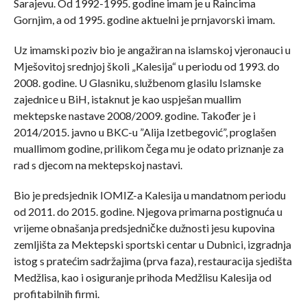
Sarajevu. Od 1992-1995. godine imam je u Raincima
Gornjim, a od 1995. godine aktuelni je prnjavorski imam.
Uz imamski poziv bio je angažiran na islamskoj vjeronauci u
Mješovitoj srednjoj školi „Kalesija“ u periodu od 1993. do
2008. godine. U Glasniku, službenom glasilu Islamske
zajednice u BiH, istaknut je kao uspješan muallim
mektepske nastave 2008/2009. godine. Također je i
2014/2015. javno u BKC-u ”Alija Izetbegović”, proglašen
muallimom godine, prilikom čega mu je odato priznanje za
rad s djecom na mektepskoj nastavi.
Bio je predsjednik IOMIZ-a Kalesija u mandatnom periodu
od 2011. do 2015. godine. Njegova primarna postignuća u
vrijeme obnašanja predsjedničke dužnosti jesu kupovina
zemljišta za Mektepski sportski centar u Dubnici, izgradnja
istog s pratećim sadržajima (prva faza), restauracija sjedišta
Medžlisa, kao i osiguranje prihoda Medžlisu Kalesija od
profitabilnih firmi.