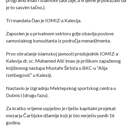
programu imao i islamske sadržaje, a vrijeme je pokazalo da
je to sasvim tačno.).
Tri mandata član je IOMIZ-a Kalesija.
Zaposlen je u privatnom sektoru gdje obavlja poslove
samostalnog konsultanta iz područja menadžmenta.
Prvo obraćanje islamskoj javnosti predsjednik IOMIZ-a
Kalesija dr. sc. Muhamed Alić imao je prilikom zapaženog
književnog nastupa Mustafe Širbića u BKC-u “Alija
Izetbegović“ u Kalesiji.
Nastavio je izgradnju Mektepskog sportskog centra u
Dubnici (drugu fazu).
Za kratko vrijeme uspješno je riješio kapitalni projekat
mezarja Čaršijske džamije koji je bio nerješiv punih 16
godina.