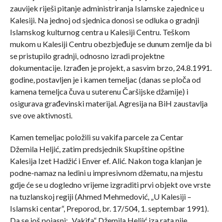
zauvijek riješi pitanje administriranja Islamske zajednice u
Kalesiji. Na jednoj od sjednica donosi se odluka o gradnji
Islamskog kulturnog centra u Kalesiji Centru. Teškom
mukom u Kalesiji Centru obezbjeđuje se dunum zemlje da bi
se pristupilo gradnji, odnosno izradi projektne
dokumentacije. Izrađen je projekt, a sasvim brzo, 24.8.1991.
godine, postavljen je i kamen temeljac (danas se ploča od
kamena temeljca čuva u suterenu Čaršijske džamije) i
osigurava građevinski materijal. Agresija na BiH zaustavlja
sve ove aktivnosti.
Kamen temeljac položili su vakifa parcele za Centar
Džemila Heljić, zatim predsjednik Skupštine opštine
Kalesija Izet Hadžić i Enver ef. Alić. Nakon toga klanjan je
podne-namaz na ledini u impresivnom džematu, na mjestu
gdje će se u dogledno vrijeme izgraditi prvi objekt ove vrste
na tuzlanskoj regiji (Ahmed Mehmedović, „U Kalesiji –
Islamski centar“, Preporod, br. 17/504, 1. septembar 1991).
Da se još pojasni: „Vakifa“ Džemila Heljić iza rata nije