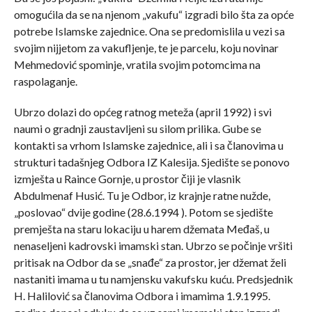
omogućila da se na njenom „vakufu“ izgradi bilo šta za opće
potrebe Islamske zajednice. Ona se predomislila u vezi sa
svojim nijjetom za vakufljenje, te je parcelu, koju novinar
Mehmedović spominje, vratila svojim potomcima na
raspolaganje.
Ubrzo dolazi do općeg ratnog meteža (april 1992) i svi
naumi o gradnji zaustavljeni su silom prilika. Gube se
kontakti sa vrhom Islamske zajednice, ali i sa članovima u
strukturi tadašnjeg Odbora IZ Kalesija. Sjedište se ponovo
izmješta u Raince Gornje, u prostor čiji je vlasnik
Abdulmenaf Husić. Tu je Odbor, iz krajnje ratne nužde,
„poslovao“ dvije godine (28.6.1994 ). Potom se sjedište
premješta na staru lokaciju u harem džemata Međaš, u
nenaseljeni kadrovski imamski stan. Ubrzo se počinje vršiti
pritisak na Odbor da se „snađe“ za prostor, jer džemat želi
nastaniti imama u tu namjensku vakufsku kuću. Predsjednik
H. Halilović sa članovima Odbora i imamima 1.9.1995.