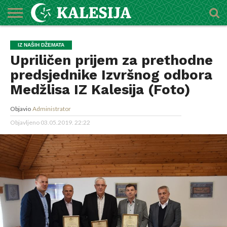
POČETNA
O
DŽEMATI
IMAMI
MEKTEBSKI
VIJESTI
HUTBE
NAJAVE
KALENDAR
KONTAKT
IZ NAŠIH DŽEMATA
MEDŽLISU
CENTAR
Upriličen prijem za prethodne
predsjednike Izvršnog odbora
Medžlisa IZ Kalesija (Foto)
Objavio
Administrator
Objavljeno
03.05.2019. 22:22